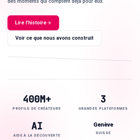
des moments qui comptent déjà pour eux.
Carte thermique d’attention
Nœuds de créateurs, clusters d’audience,
adéquation produit, signaux de localisation et
qualité d’engagement dans une seule couche de
Lire l’histoire
🇫🇷
FR
Voir ce que nous avons construit
décision.
IG
YT
TT
AI
400M+
3
PROFILS DE CRÉATEURS
GRANDES PLATEFORMES
AI
Genève
SUISSE
AIDE À LA DÉCOUVERTE