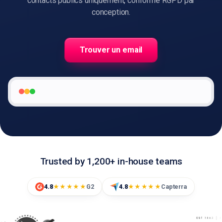
contacts publics uniquement, conforme RGPD par
conception.
🇫🇷
FR
Trouver un email
Trusted by 1,200+ in-house teams
4.8
G2
4.8
Capterra
★★★★★
★★★★★