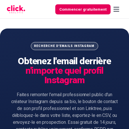
Skip to content
Commencer gratuitement
Fonctionnalités
RECHERCHE D'EMAILS INSTAGRAM
Obtenez l'email derrière
Outils
n'importe quel profil
gratuits
Instagram
Faites remonter l'email professionnel public d'un
créateur Instagram depuis sa bio, le bouton de contact
de son profil professionnel et son Linktree, puis
débloquez-le dans votre liste, exportez-le en CSV, ou
envoyez-le en prospection. Essai gratuit de 14 jours,