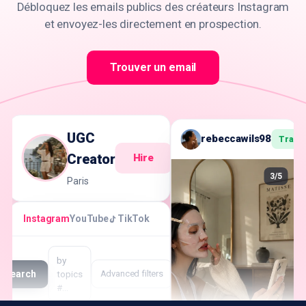
Débloquez les emails publics des créateurs Instagram
et envoyez-les directement en prospection.
Trouver un email
UGC
rebeccawils98
Track
Creator
Hire
3/5
Paris
Instagram
YouTube
TikTok
by
Search
topics
Advanced filters
#…