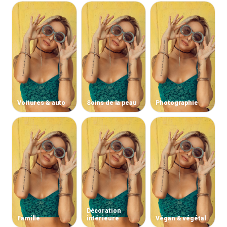
Voitures & auto
Soins de la peau
Photographie
Décoration
Famille
intérieure
Végan & végétal