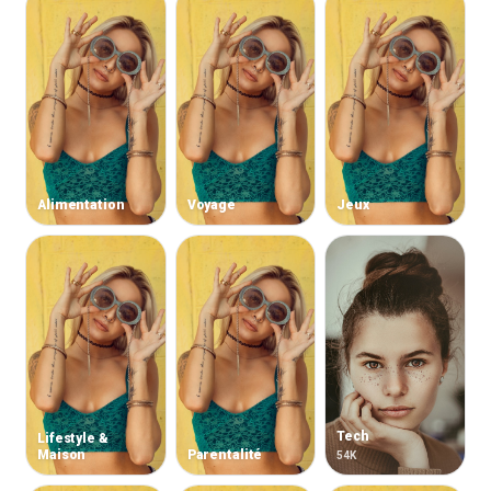
Alimentation
Voyage
Jeux
Tech
Lifestyle &
Maison
Parentalité
54K