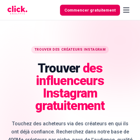
Skip to content
Commencer gratuitement
Fonctionnalités
TROUVER DES CRÉATEURS INSTAGRAM
Trouver
des
Outils
gratuits
influenceurs
Instagram
gratuitement
Touchez des acheteurs via des créateurs en qui ils
ont déjà confiance. Recherchez dans notre base de
400M+ créateurs par niche, pays de l’audience, qualité