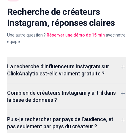
Recherche de créateurs
Instagram, réponses claires
Une autre question ?
Réserver une démo de 15 min
avec notre
équipe.
La recherche d’influenceurs Instagram sur
ClickAnalytic est-elle vraiment gratuite ?
Oui. Vous pouvez ouvrir la recherche, filtrer par niche, pays,
Combien de créateurs Instagram y a-t-il dans
tranche d’abonnés et engagement, puis parcourir les profils
la base de données ?
de créateurs sans inscription. Les forfaits payants ajoutent
l’analyse d’audience, le détail du scoring de faux abonnés,
Plus de 400M profils de créateurs sur Instagram, TikTok et
l’export CSV et le CRM créateurs, mais la recherche elle-
Puis-je rechercher par pays de l’audience, et
YouTube. L’ensemble Instagram couvre des comptes nano
même est gratuite.
pas seulement par pays du créateur ?
de quelques milliers d’abonnés jusqu’à des noms mondiaux