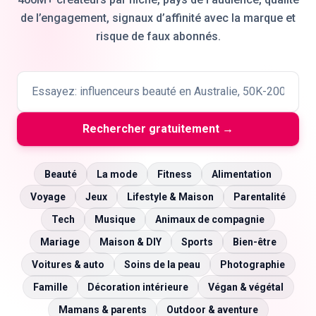
de l’engagement, signaux d’affinité avec la marque et
risque de faux abonnés.
🇫🇷
FR
Rechercher gratuitement →
Beauté
La mode
Fitness
Alimentation
Voyage
Jeux
Lifestyle & Maison
Parentalité
Tech
Musique
Animaux de compagnie
Mariage
Maison & DIY
Sports
Bien-être
Voitures & auto
Soins de la peau
Photographie
Famille
Décoration intérieure
Végan & végétal
Mamans & parents
Outdoor & aventure