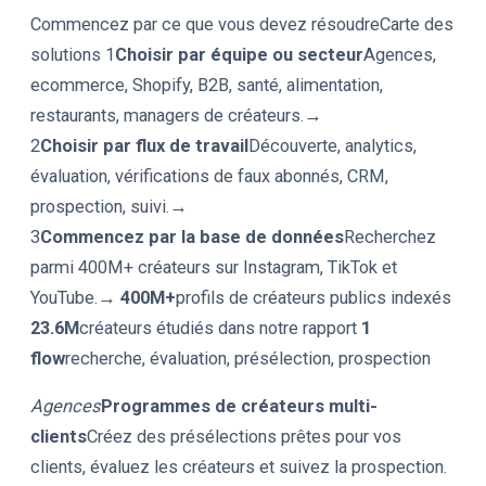
Commencez par ce que vous devez résoudreCarte des
solutions
1
Choisir par équipe ou secteur
Agences,
ecommerce, Shopify, B2B, santé, alimentation,
restaurants, managers de créateurs.→
2
Choisir par flux de travail
Découverte, analytics,
évaluation, vérifications de faux abonnés, CRM,
prospection, suivi.→
3
Commencez par la base de données
Recherchez
parmi 400M+ créateurs sur Instagram, TikTok et
YouTube.→
400M+
profils de créateurs publics indexés
23.6M
créateurs étudiés dans notre rapport
1
flow
recherche, évaluation, présélection, prospection
Agences
Programmes de créateurs multi-
clients
Créez des présélections prêtes pour vos
clients, évaluez les créateurs et suivez la prospection.