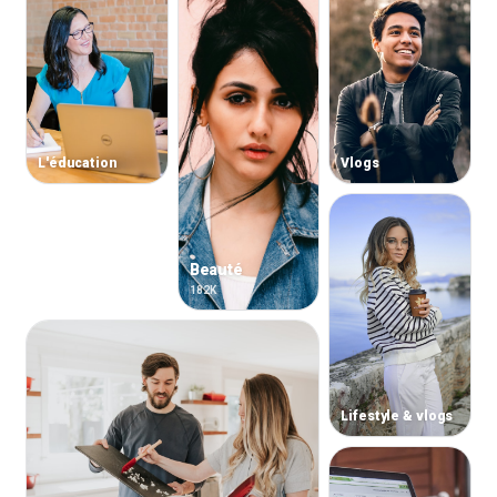
L'éducation
Vlogs
Beauté
182K
Lifestyle & vlogs