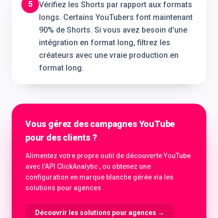
5
Vérifiez les Shorts par rapport aux formats
longs. Certains YouTubers font maintenant
90% de Shorts. Si vous avez besoin d'une
intégration en format long, filtrez les
créateurs avec une vraie production en
format long.
Vous gérez des campagnes YouTube
pour des clients ?
Alimentez votre propre outil de découverte YouTube
avec l’API ClickAnalytic , ou obtenez une
configuration en marque blanche gérée via les
solutions pour agences .
Découvrir les solutions pour agences
→