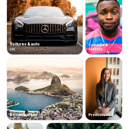
Voitures & auto
Comédie &
sketchs
58K
Documentaire
Productivité