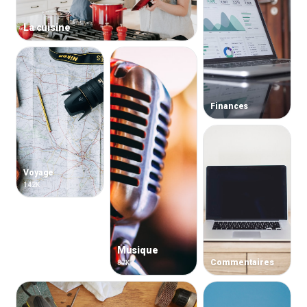
La cuisine
Finances
Voyage
142K
Musique
Commentaires
87K