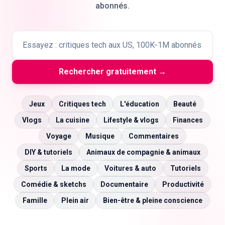
abonnés.
🇫🇷
FR
Rechercher gratuitement →
Jeux
Critiques tech
L'éducation
Beauté
Vlogs
La cuisine
Lifestyle & vlogs
Finances
Voyage
Musique
Commentaires
DIY & tutoriels
Animaux de compagnie & animaux
Sports
La mode
Voitures & auto
Tutoriels
Comédie & sketchs
Documentaire
Productivité
Famille
Plein air
Bien-être & pleine conscience