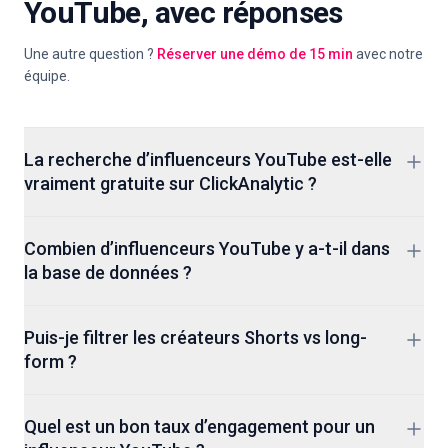
YouTube, avec réponses
Une autre question ?
Réserver une démo de 15 min
avec notre
équipe.
La recherche d’influenceurs YouTube est-elle
vraiment gratuite sur ClickAnalytic ?
Oui. Ouvrez la recherche, filtrez par niche, pays, niveau
Combien d’influenceurs YouTube y a-t-il dans
d’abonnés et engagement, puis parcourez les profils de
la base de données ?
créateurs sans inscription. Les forfaits payants ajoutent
l’analyse d’audience, le détail des faux abonnés, les données
Plus de 400M profils de créateurs sur YouTube, Instagram
de temps de visionnage, l’export CSV et le CRM créateurs,
Puis-je filtrer les créateurs Shorts vs long-
et TikTok. L’ensemble YouTube couvre des chaînes nano de
mais la recherche elle-même est gratuite.
form ?
quelques milliers d’abonnés jusqu’aux noms mondiaux avec
des dizaines de millions, avec une actualisation continue
Oui. ClickAnalytic signale le mix de contenu de chaque
pour que les données ne soient pas un instantané annuel.
Quel est un bon taux d’engagement pour un
créateur: % Shorts vs % long-form vs % Live. C’est essentiel,