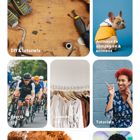
Animaux de
compagnie &
DIY & tutoriels
animaux
Sports
La mode
Tutoriels
82K
214K