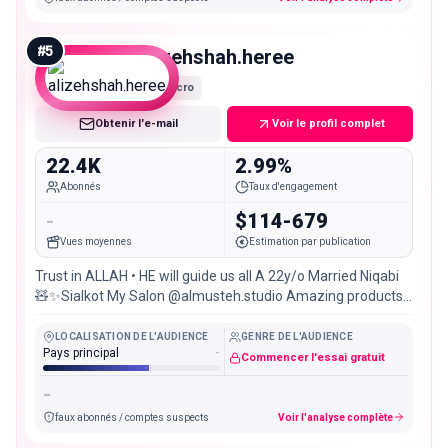
#
5
alizehshah.heree
Micro
Obtenir l'e-mail
Voir le profil complet
22.4K
2.99%
Abonnés
Taux d'engagement
-
$114-679
Vues moyennes
Estimation par publication
Trust in ALLAH • HE will guide us all A 22y/o Married Niqabi
🧸✨Sialkot My Salon @almusteh.studio Amazing products
👇🏻
LOCALISATION DE L'AUDIENCE
GENRE DE L'AUDIENCE
Pays principal
-
Commencer l'essai gratuit
-
faux abonnés / comptes suspects
Voir l'analyse complète