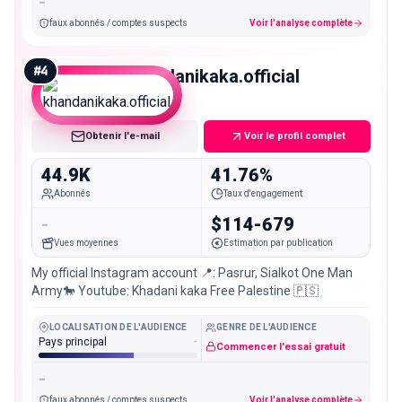
-
faux abonnés / comptes suspects
Voir l'analyse complète
#
4
khandanikaka.official
Micro
Obtenir l'e-mail
Voir le profil complet
44.9K
41.76%
Abonnés
Taux d'engagement
-
$114-679
Vues moyennes
Estimation par publication
My official Instagram account 📍: Pasrur, Sialkot One Man
Army🐎 Youtube: Khadani kaka Free Palestine 🇵🇸
LOCALISATION DE L'AUDIENCE
GENRE DE L'AUDIENCE
Pays principal
-
Commencer l'essai gratuit
-
faux abonnés / comptes suspects
Voir l'analyse complète