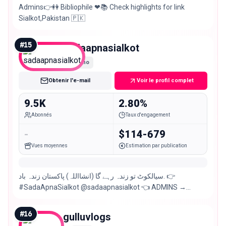
Admins👉👭 Bibliophile ❤📚 Check highlights for link
Sialkot,Pakistan 🇵🇰
#
15
sadaapnasialkot
Nano
Obtenir l'e-mail
Voir le profil complet
9.5K
2.80%
Abonnés
Taux d'engagement
-
$114-679
Vues moyennes
Estimation par publication
سیالکوٹ تو زندہ رہے گا (انشااللہ) پاکستان زندہ باد. 👉
#SadaApnaSialkot @sadaapnasialkot 👈 ADMINS →
WASIM WARIS, JUNAID ABID,
#
16
gulluvlogs