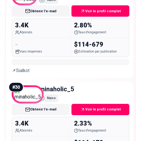
Obtenir l'e-mail
Voir le profil complet
3.4K
2.80%
Abonnés
Taux d'engagement
-
$114-679
Vues moyennes
Estimation par publication
📌Sialkot
#
30
minaholic_5
Nano
Obtenir l'e-mail
Voir le profil complet
3.4K
2.33%
Abonnés
Taux d'engagement