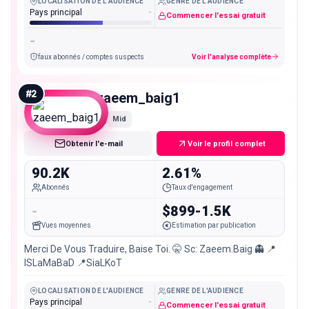
LOCALISATION DE L'AUDIENCE
GENRE DE L'AUDIENCE
Pays principal
-
Commencer l'essai gratuit
-
faux abonnés / comptes suspects
Voir l'analyse complète
#
2
zaeem_baig1
Mid
Obtenir l'e-mail
Voir le profil complet
90.2K
2.61%
Abonnés
Taux d'engagement
-
$899-1.5K
Vues moyennes
Estimation par publication
Merci De Vous Traduire, Baise Toi. 🤫 Sc: Zaeem.Baig 👻 📍
ISLaMaBaD 📍SiaLKoT
LOCALISATION DE L'AUDIENCE
GENRE DE L'AUDIENCE
Pays principal
-
Commencer l'essai gratuit