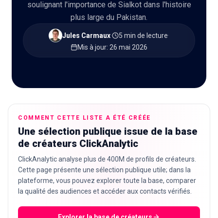
soulignant l'importance de Sialkot dans l'histoire
plus large du Pakistan.
Jules Carmaux
·
5 min de lecture
·
🇫🇷
FR
Mis à jour
:
26 mai 2026
COMMENT CETTE LISTE A ÉTÉ CRÉÉE
Une sélection publique issue de la base
de créateurs ClickAnalytic
ClickAnalytic analyse plus de 400M de profils de créateurs.
Cette page présente une sélection publique utile; dans la
plateforme, vous pouvez explorer toute la base, comparer
la qualité des audiences et accéder aux contacts vérifiés.
Explorer la base de créateurs