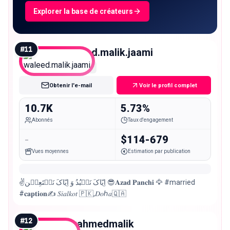
Explorer la base de créateurs
#
11
waleed.malik.jaami
Micro
Obtenir l'e-mail
Voir le profil complet
10.7K
5.73%
Abonnés
Taux d'engagement
-
$114-679
Vues moyennes
Estimation par publication
✌اِیّاکَ نَعۡبُدُ وَ اِیّاکَ نَسۡتَعِیۡن 😎𝐀𝐳𝐚𝐝 𝐏𝐚𝐧𝐜𝐡𝐢 🦅 #married
#𝐜𝐚𝐩𝐭𝐢𝐨𝐧✍ 𝑆𝑖𝑎𝑙𝑘𝑜𝑡 🇵🇰,𝐷𝑜ℎ𝑎🇶🇦
#
12
mrahmedmalik