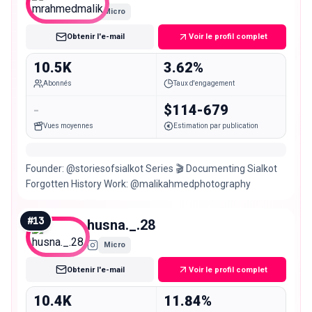
Micro
Obtenir l'e-mail
Voir le profil complet
10.5K
3.62%
Abonnés
Taux d'engagement
-
$114-679
Vues moyennes
Estimation par publication
Founder: @storiesofsialkot Series 🎬 Documenting Sialkot
Forgotten History Work: @malikahmedphotography
#
13
husna._.28
Micro
Obtenir l'e-mail
Voir le profil complet
10.4K
11.84%