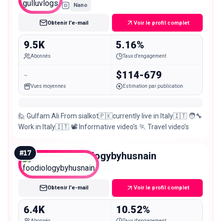
Nano
Obtenir l'e-mail
Voir le profil complet
9.5K
5.16%
Abonnés
Taux d'engagement
-
$114-679
Vues moyennes
Estimation par publication
🙋 Gulfam Ali From sialkot🇵🇰currently live in Italy🇮🇹 🧑‍🔧
Work in Italy🇮🇹 📽️ Informative video’s 🏃 Travel video’s
#
17
foodiologybyhusnain
Nano
Obtenir l'e-mail
Voir le profil complet
6.4K
10.52%
Abonnés
Taux d'engagement