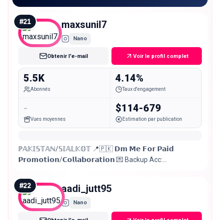
#
21
maxsunil7
Nano
Obtenir l'e-mail
Voir le profil complet
5.5K
4.14%
Abonnés
Taux d'engagement
-
$114-679
Vues moyennes
Estimation par publication
ℙ𝔸𝕂𝕀𝕊𝕋𝔸ℕ/𝕊𝕀𝔸𝕃𝕂𝕆𝕋 📍🇵🇰 𝗗𝗺 𝗠𝗲 𝗙𝗼𝗿 𝗣𝗮𝗶𝗱
𝗣𝗿𝗼𝗺𝗼𝘁𝗶𝗼𝗻/𝗖𝗼𝗹𝗹𝗮𝗯𝗼𝗿𝗮𝘁𝗶𝗼𝗻 💌 Backup Acc:
@branded_max7 💞 ᴡɪꜱʜ ᴍᴇ: 22 ᴊᴀɴᴜᴀʀʏ🥳🎂 Rajpoot 😎🔥
Sc: Maxsunil07 👻 Taken 👀🤍
#
22
aadi_jutt95
Nano