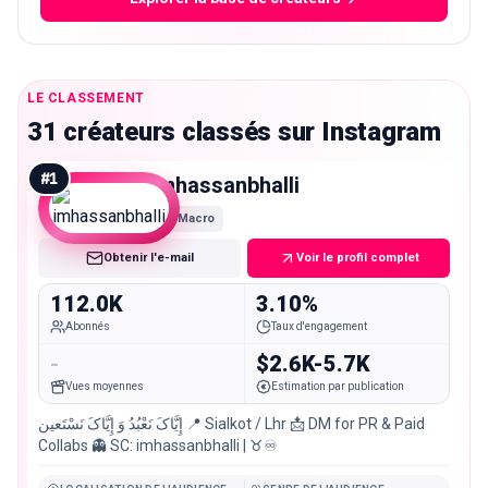
LE CLASSEMENT
31 créateurs classés sur Instagram
#
1
imhassanbhalli
Macro
Obtenir l'e-mail
Voir le profil complet
112.0K
3.10%
Abonnés
Taux d'engagement
-
$2.6K-5.7K
Vues moyennes
Estimation par publication
إِیَّاکَ نَعْبُدُ وَ إِیَّاکَ نَسْتَعین 📍 Sialkot / Lhr 📩 DM for PR & Paid
Collabs 👻 SC: imhassanbhalli | ♉♾️