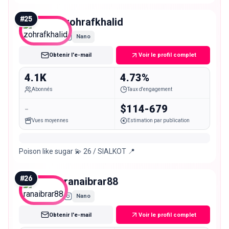
#
25
zohrafkhalid
Nano
Obtenir l'e-mail
Voir le profil complet
4.1K
4.73%
Abonnés
Taux d'engagement
-
$114-679
Vues moyennes
Estimation par publication
Poison like sugar 💫 26 / SIALKOT 📍
#
26
ranaibrar88
Nano
Obtenir l'e-mail
Voir le profil complet