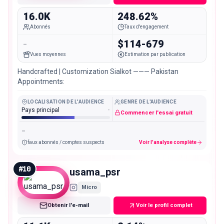
16.0K
248.62%
Abonnés
Taux d'engagement
-
$114-679
Vues moyennes
Estimation par publication
Handcrafted | Customization Sialkot ——— Pakistan
Appointments:
LOCALISATION DE L'AUDIENCE
GENRE DE L'AUDIENCE
Pays principal
-
Commencer l'essai gratuit
-
faux abonnés / comptes suspects
Voir l'analyse complète
#
10
usama_psr
Micro
Obtenir l'e-mail
Voir le profil complet