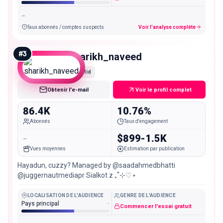
-
faux abonnés / comptes suspects
Voir l'analyse complète
#
3
sharikh_naveed
Mid
Obtenir l'e-mail
Voir le profil complet
86.4K
10.76%
Abonnés
Taux d'engagement
-
$899-1.5K
Vues moyennes
Estimation par publication
Hayadun, cuzzy? Managed by @saadahmedbhatti
@juggernautmediapr Sialkot z ₊˚⊹♡⋆
LOCALISATION DE L'AUDIENCE
GENRE DE L'AUDIENCE
Pays principal
-
Commencer l'essai gratuit