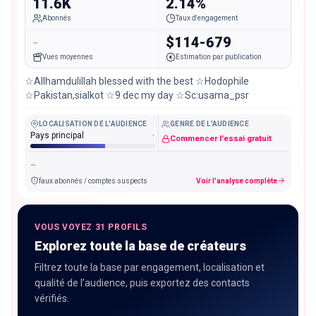
11.6K
2.14%
Abonnés
Taux d'engagement
-
$114-679
Vues moyennes
Estimation par publication
☆Allhamdulillah blessed with the best ☆Hodophile
☆Pakistan,sialkot ☆9 dec my day ☆Sc:usama_psr
LOCALISATION DE L'AUDIENCE
GENRE DE L'AUDIENCE
Pays principal
-
Commencer l'essai gratuit
-
faux abonnés / comptes suspects
Voir l'analyse complète
VOUS VOYEZ 31 PROFILS
Explorez toute la base de créateurs
Filtrez toute la base par engagement, localisation et
qualité de l’audience, puis exportez des contacts
vérifiés.