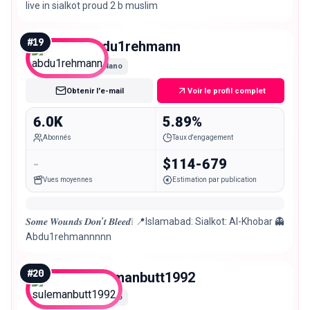
live in sialkot proud 2 b muslim
#
19
abdu1rehmann
Nano
Obtenir l'e-mail
Voir le profil complet
6.0K
5.89%
Abonnés
Taux d'engagement
-
$114-679
Vues moyennes
Estimation par publication
𝑺𝒐𝒎𝒆 𝑾𝒐𝒖𝒏𝒅𝒔 𝑫𝒐𝒏’𝒕 𝑩𝒍𝒆𝒆𝒅❕ 📍Islamabad: Sialkot: Al-Khobar 👻
Abdu1rehmannnnn
#
20
sulemanbutt1992
Nano