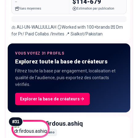
-
$114-679
Vues moyennes
Estimation par publication
🫁 ALI-UN-WALLIULLAH 🪞Worked with 100+brands 💌 Dm
for Pr/ Paid Collabs /Invites 📍 Sialkot/Pakistan
VOUS VOYEZ 31 PROFILS
Explorez toute la base de créateurs
Filtrez toute la base par engagement, localisation et
qualité de l’audience, puis exportez des contacts
vérifiés.
Explorer la base de créateurs
#
31
dr.firdous.ashiq
Nano