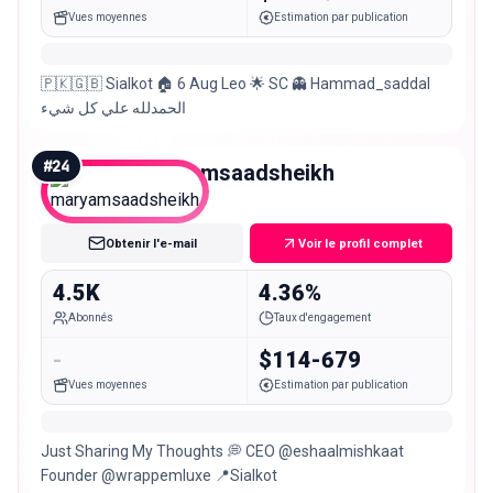
Vues moyennes
Estimation par publication
🇵🇰🇬🇧 Sialkot 🏠 6 Aug Leo 🌟 SC 👻 Hammad_saddal
الحمدلله علي كل شيء
#
24
maryamsaadsheikh
Nano
Obtenir l'e-mail
Voir le profil complet
4.5K
4.36%
Abonnés
Taux d'engagement
-
$114-679
Vues moyennes
Estimation par publication
Just Sharing My Thoughts 💭 CEO @eshaalmishkaat
Founder @wrappemluxe 📍Sialkot