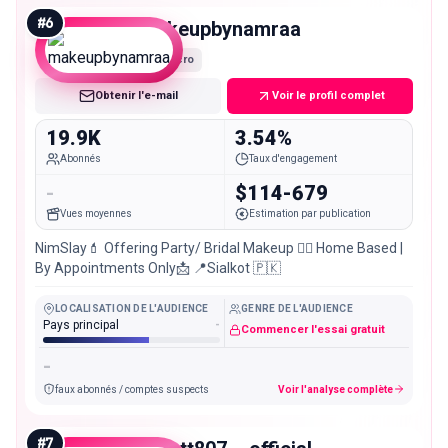
#
6
makeupbynamraa
Micro
Obtenir l'e-mail
Voir le profil complet
19.9K
3.54%
Abonnés
Taux d'engagement
-
$114-679
Vues moyennes
Estimation par publication
NimSlay💄 Offering Party/ Bridal Makeup 👰‍♀️ Home Based |
By Appointments Only📩 📍Sialkot 🇵🇰
LOCALISATION DE L'AUDIENCE
GENRE DE L'AUDIENCE
Pays principal
-
Commencer l'essai gratuit
-
faux abonnés / comptes suspects
Voir l'analyse complète
#
7