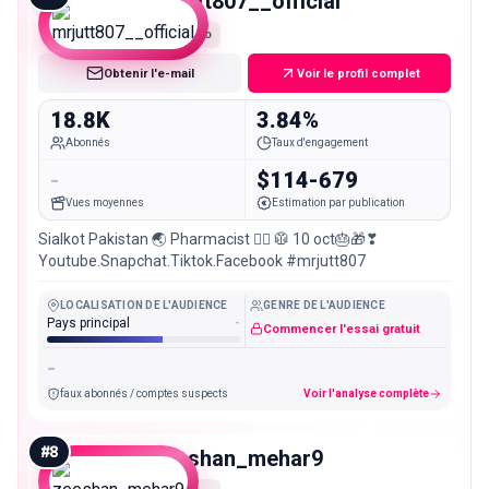
mrjutt807__official
Micro
Obtenir l'e-mail
Voir le profil complet
18.8K
3.84%
Abonnés
Taux d'engagement
-
$114-679
Vues moyennes
Estimation par publication
Sialkot Pakistan 🌏 Pharmacist 👨‍⚕️ 🥼 10 oct🎂🎁❣
Youtube.Snapchat.Tiktok.Facebook #mrjutt807
LOCALISATION DE L'AUDIENCE
GENRE DE L'AUDIENCE
Pays principal
-
Commencer l'essai gratuit
-
faux abonnés / comptes suspects
Voir l'analyse complète
#
8
zeeshan_mehar9