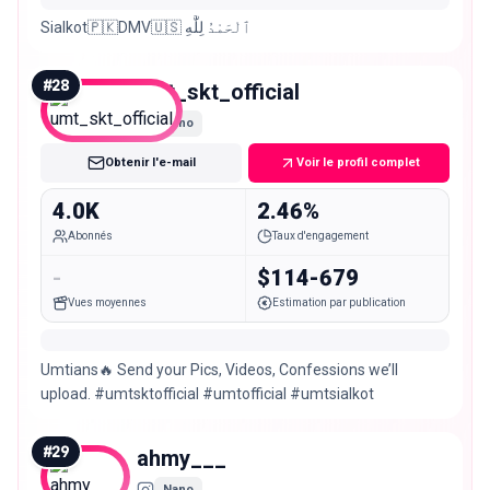
Sialkot🇵🇰DMV🇺🇸 ٱلْحَمْدُ لِلَّٰهِ
#
28
umt_skt_official
Nano
Obtenir l'e-mail
Voir le profil complet
4.0K
2.46%
Abonnés
Taux d'engagement
-
$114-679
Vues moyennes
Estimation par publication
Umtians🔥 Send your Pics, Videos, Confessions we’ll
upload. #umtsktofficial #umtofficial #umtsialkot
#
29
ahmy___
Nano