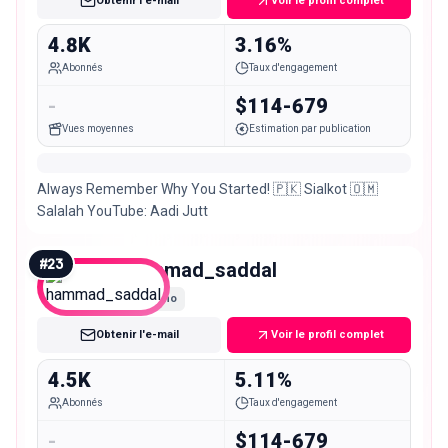
Obtenir l'e-mail
Voir le profil complet
4.8K
3.16%
Abonnés
Taux d'engagement
-
$114-679
Vues moyennes
Estimation par publication
Always Remember Why You Started! 🇵🇰 Sialkot 🇴🇲
Salalah YouTube: Aadi Jutt
#
23
hammad_saddal
Nano
Obtenir l'e-mail
Voir le profil complet
4.5K
5.11%
Abonnés
Taux d'engagement
-
$114-679