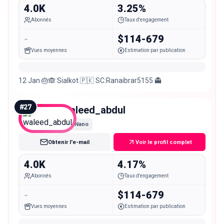
4.0K
3.25%
Abonnés
Taux d'engagement
-
$114-679
Vues moyennes
Estimation par publication
12 Jan 🎂🙈 Sialkot 🇵🇰 SC:Ranaibrar5155 👻
#
27
waleed_abdul
Nano
Obtenir l'e-mail
Voir le profil complet
4.0K
4.17%
Abonnés
Taux d'engagement
-
$114-679
Vues moyennes
Estimation par publication