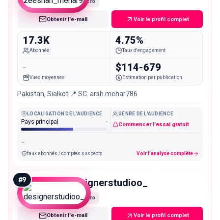
Micro
Obtenir l'e-mail
Voir le profil complet
17.3K
4.75%
Abonnés
Taux d'engagement
-
$114-679
Vues moyennes
Estimation par publication
Pakistan, Sialkot 📍 SC: arsh.mehar786
LOCALISATION DE L'AUDIENCE
GENRE DE L'AUDIENCE
Pays principal
-
Commencer l'essai gratuit
-
faux abonnés / comptes suspects
Voir l'analyse complète
#
9
designerstudioo_
Micro
Obtenir l'e-mail
Voir le profil complet