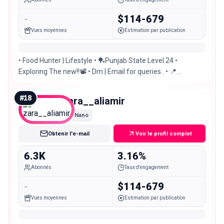
-
$114-679
Vues moyennes
Estimation par publication
• Food Hunter | Lifestyle • 🏓Punjab State Level.24 •
Exploring The new!!📽️ • Dm | Email for queries.. • 📍
Islamabad | Sialkot..
#
18
zara__aliamir
Nano
Obtenir l'e-mail
Voir le profil complet
6.3K
3.16%
Abonnés
Taux d'engagement
-
$114-679
Vues moyennes
Estimation par publication