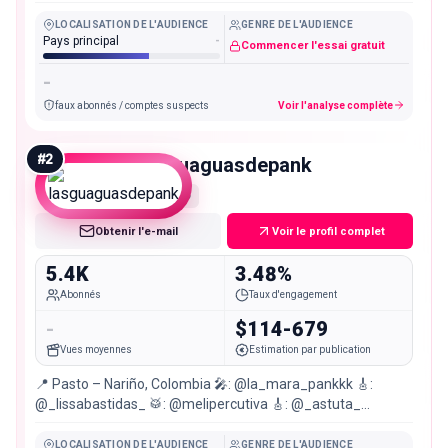
LOCALISATION DE L'AUDIENCE
GENRE DE L'AUDIENCE
Pays principal
-
Commencer l'essai gratuit
-
faux abonnés / comptes suspects
Voir l'analyse complète
#
2
lasguaguasdepank
Nano
Obtenir l'e-mail
Voir le profil complet
5.4K
3.48%
Abonnés
Taux d'engagement
-
$114-679
Vues moyennes
Estimation par publication
📍 Pasto – Nariño, Colombia 🎤: @la_mara_pankkk 🎸:
@_lissabastidas_ 🥁: @melipercutiva 🎸: @_astuta_
DESCARGANUESTROFANZINE👇🏻
LOCALISATION DE L'AUDIENCE
GENRE DE L'AUDIENCE