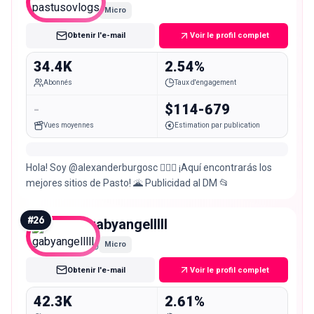
Micro
Obtenir l'e-mail
Voir le profil complet
34.4K
2.54%
Abonnés
Taux d'engagement
-
$114-679
Vues moyennes
Estimation par publication
Hola! Soy @alexanderburgosc 🙋🏻‍♂️ ¡Aquí encontrarás los
mejores sitios de Pasto! 🌋 Publicidad al DM 📂
#
26
gabyangelllll
Micro
Obtenir l'e-mail
Voir le profil complet
42.3K
2.61%