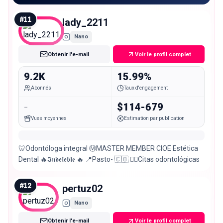
#
11
lady_2211
Nano
Obtenir l'e-mail
Voir le profil complet
9.2K
15.99%
Abonnés
Taux d'engagement
-
$114-679
Vues moyennes
Estimation par publication
🦷Odontóloga integral Ⓜ️MASTER MEMBER CIOE Estética
Dental 🔥𝕴𝖓𝖉𝖊𝖑𝖊𝖇𝖑𝖊 🔥 📍Pasto- 🇨🇴 👇🏻Citas odontológicas
#
12
pertuz02
Nano
Obtenir l'e-mail
Voir le profil complet