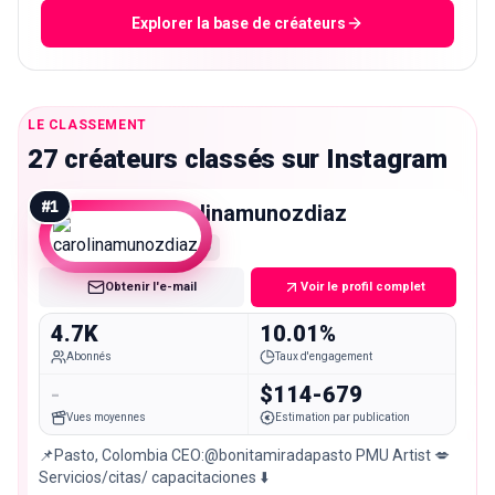
Explorer la base de créateurs
LE CLASSEMENT
27 créateurs classés sur Instagram
#
1
carolinamunozdiaz
Nano
Obtenir l'e-mail
Voir le profil complet
4.7K
10.01%
Abonnés
Taux d'engagement
-
$114-679
Vues moyennes
Estimation par publication
📌Pasto, Colombia CEO:@bonitamiradapasto PMU Artist 💋
Servicios/citas/ capacitaciones ⬇️