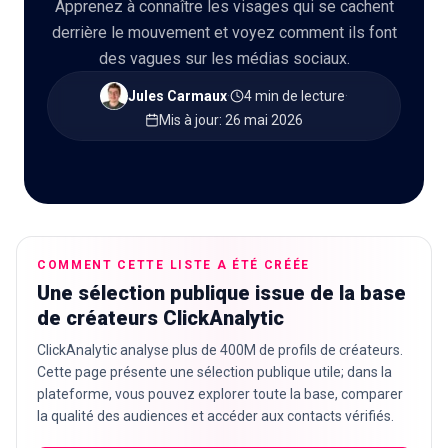
Apprenez à connaître les visages qui se cachent
derrière le mouvement et voyez comment ils font
des vagues sur les médias sociaux.
🇫🇷
FR
Jules Carmaux
·
4 min de lecture
·
Mis à jour
:
26 mai 2026
COMMENT CETTE LISTE A ÉTÉ CRÉÉE
Une sélection publique issue de la base
de créateurs ClickAnalytic
ClickAnalytic analyse plus de 400M de profils de créateurs.
Cette page présente une sélection publique utile; dans la
plateforme, vous pouvez explorer toute la base, comparer
la qualité des audiences et accéder aux contacts vérifiés.