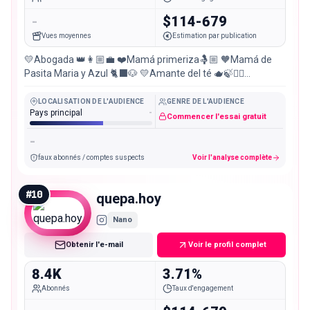
-
$114-679
Vues moyennes
Estimation par publication
💛Abogada 👑👩🏼‍💼 ❤️Mamá primeriza🤱🏼 🧡Mamá de
Pasita Maria y Azul 🐈‍⬛🐶 💛Amante del té 🫖🍃🧘‍♀️
⚡️Alimentación balanceada 🥦🥑🥕🍄‍🟫 📍Pasto-Bogotá 🏡
LOCALISATION DE L'AUDIENCE
GENRE DE L'AUDIENCE
Pays principal
-
Commencer l'essai gratuit
-
faux abonnés / comptes suspects
Voir l'analyse complète
#
10
quepa.hoy
Nano
Obtenir l'e-mail
Voir le profil complet
8.4K
3.71%
Abonnés
Taux d'engagement