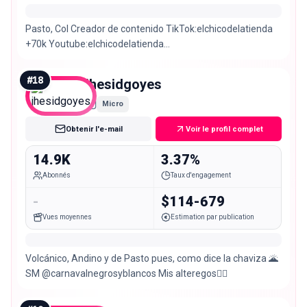
Pasto, Col Creador de contenido TikTok:elchicodelatienda
+70k Youtube:elchicodelatienda
Facebook:elchicodelatienda
#
18
jhesidgoyes
Micro
Obtenir l'e-mail
Voir le profil complet
14.9K
3.37%
Abonnés
Taux d'engagement
-
$114-679
Vues moyennes
Estimation par publication
Volcánico, Andino y de Pasto pues, como dice la chaviza 🌋
SM @carnavalnegrosyblancos Mis alteregos👇🏼