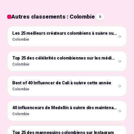
Autres classements : Colombie
6
🇨🇴
Les 25 meilleurs créateurs colombiens à suivre sur Instagram
Colombie
🇨🇴
Top 25 des célébrités colombiennes sur les médias sociaux
Colombie
Best of 40 Influencer de Cali à suivre cette année
🇨🇴
Colombie
🇨🇴
40 influenceurs de Medellín à suivre dès maintenant
Colombie
Top 25 des mannequins colombiens sur Instagram
🇨🇴