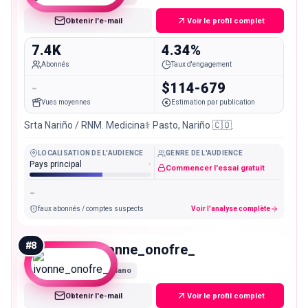
Obtenir l'e-mail
Voir le profil complet
7.4K
4.34%
Abonnés
Taux d'engagement
-
$114-679
Vues moyennes
Estimation par publication
Srta Nariño / RNM. Medicina⚕️ Pasto, Nariño 🇨🇴.
LOCALISATION DE L'AUDIENCE
GENRE DE L'AUDIENCE
Pays principal
-
Commencer l'essai gratuit
-
faux abonnés / comptes suspects
Voir l'analyse complète
#
8
ivonne_onofre_
Nano
Obtenir l'e-mail
Voir le profil complet