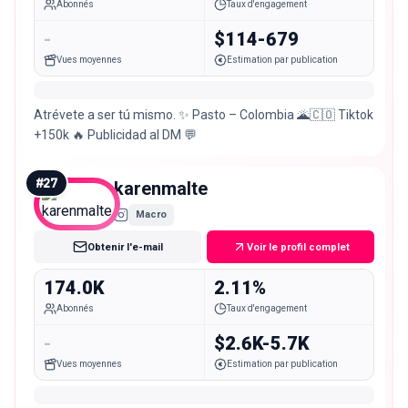
Abonnés
Taux d'engagement
-
$114-679
Vues moyennes
Estimation par publication
Atrévete a ser tú mismo. ✨ Pasto – Colombia 🌋🇨🇴 Tiktok
+150k 🔥 Publicidad al DM 💬
#
27
karenmalte
Macro
Obtenir l'e-mail
Voir le profil complet
174.0K
2.11%
Abonnés
Taux d'engagement
-
$2.6K-5.7K
Vues moyennes
Estimation par publication