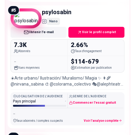
#
5
psylosabin
Nano
Obtenir l'e-mail
Voir le profil complet
7.3K
2.66%
Abonnés
Taux d'engagement
-
$114-679
Vues moyennes
Estimation par publication
☀️Arte urbano/ Ilustración/ Muralismo/ Magia ✨ 👩‍🌾
@nirvana_sabina 🎨 @colorama_colectivo 🎭@alephteatro
🌎 Pasto,Colombia
LOCALISATION DE L'AUDIENCE
GENRE DE L'AUDIENCE
Pays principal
-
Commencer l'essai gratuit
-
faux abonnés / comptes suspects
Voir l'analyse complète