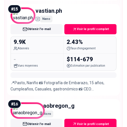
posiciones…no compromete a RCN))
#
15
vastian.ph
Nano
Obtenir l'e-mail
Voir le profil complet
9.9K
2.43%
Abonnés
Taux d'engagement
-
$114-679
Vues moyennes
Estimation par publication
📍Pasto, Nariño 📸 Fotografía de Embarazo, 15 años,
Cumpleaños, Casuales, gastronómico 📸 CEO
@groucreativo / Creamos contenido 📸 Agenda por 👇🏼
#
16
janaobregon_g
Micro
Obtenir l'e-mail
Voir le profil complet