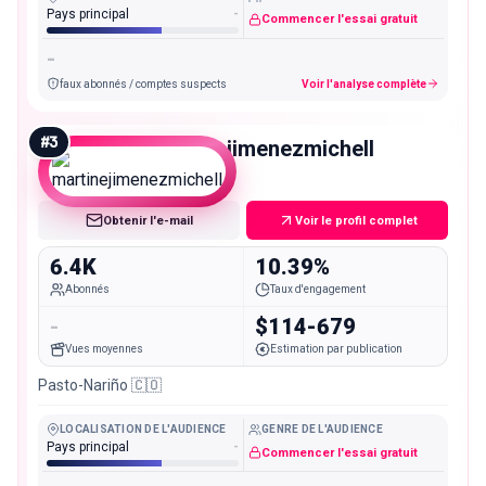
Pays principal
-
Commencer l'essai gratuit
-
faux abonnés / comptes suspects
Voir l'analyse complète
#
3
martinejimenezmichell
Nano
Obtenir l'e-mail
Voir le profil complet
6.4K
10.39%
Abonnés
Taux d'engagement
-
$114-679
Vues moyennes
Estimation par publication
Pasto-Nariño 🇨🇴
LOCALISATION DE L'AUDIENCE
GENRE DE L'AUDIENCE
Pays principal
-
Commencer l'essai gratuit