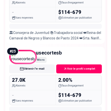
Abonnés
Taux d'engagement
-
$114-679
Vues moyennes
Estimation par publication
🏛️Consejera de Juventud 📚Trabajadora social 👑Reina del
Carnaval de Negros y Blancos de Pasto 2024 👑Srta. Nariño
INC 2022 – 2023
#
23
rousecortesb
Micro
Obtenir l'e-mail
Voir le profil complet
27.0K
2.00%
Abonnés
Taux d'engagement
-
$114-679
Vues moyennes
Estimation par publication