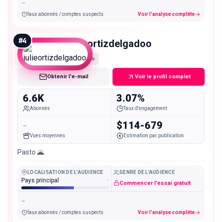
-
faux abonnés / comptes suspects
Voir l'analyse complète
#
4
julieortizdelgadoo
Nano
Obtenir l'e-mail
Voir le profil complet
6.6K
3.07%
Abonnés
Taux d'engagement
-
$114-679
Vues moyennes
Estimation par publication
Pasto 🌋
LOCALISATION DE L'AUDIENCE
GENRE DE L'AUDIENCE
Pays principal
-
Commencer l'essai gratuit
-
faux abonnés / comptes suspects
Voir l'analyse complète