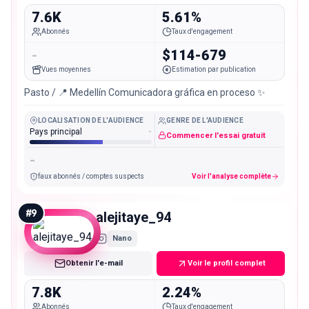
7.6K
5.61%
Abonnés
Taux d'engagement
-
$114-679
Vues moyennes
Estimation par publication
Pasto / 📍 Medellín Comunicadora gráfica en proceso ✨
LOCALISATION DE L'AUDIENCE
GENRE DE L'AUDIENCE
Pays principal
-
Commencer l'essai gratuit
-
faux abonnés / comptes suspects
Voir l'analyse complète
#
9
alejitaye_94
Nano
Obtenir l'e-mail
Voir le profil complet
7.8K
2.24%
Abonnés
Taux d'engagement