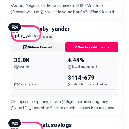
•Admin. Negocios Internacionales👩🏽‍💻 • Mi marca:
@rossebyrouse 👗 • Miss Universe Nariño2023👑 •Reina del
Carnaval de Negros y Blancos de Pasto 2019 🎭
#
24
gaby_yandar
Micro
Obtenir l'e-mail
Voir le profil complet
30.0K
4.44%
Abonnés
Taux d'engagement
-
$114-679
Vues moyennes
Estimation par publication
CEO: @spaceagency_latam @digitalparadise_agency
@ziba131_gastrobar Si vibras bonito, cosas bonitas pasan
🦋✨ Pasto📍
#
25
pastusovlogs