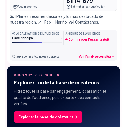
-
$114-679
Vues moyennes
Estimation par publication
🌋 | Planes, recomendaciones y lo mas destacado de
nuestra región. 📍 | Pso – Nariño. 📥 | Contáctanos.
LOCALISATION DE L'AUDIENCE
GENRE DE L'AUDIENCE
Pays principal
-
Commencer l'essai gratuit
-
faux abonnés / comptes suspects
Voir l'analyse complète
VOUS VOYEZ 27 PROFILS
Explorez toute la base de créateurs
Filtrez toute la base par engagement, localisation et
qualité de l’audience, puis exportez des contacts
vérifiés.
Explorer la base de créateurs