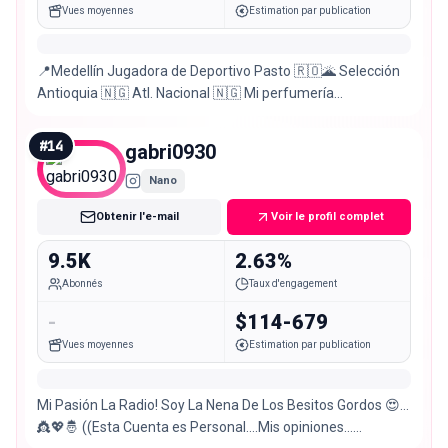
Vues moyennes
Estimation par publication
📍Medellín Jugadora de Deportivo Pasto 🇷🇴🌋 Selección
Antioquia 🇳🇬 Atl. Nacional 🇳🇬 Mi perfumería
@1of1perfumery 💭🖤 Cuenta priv @privv_raa16
#
14
gabri0930
Nano
Obtenir l'e-mail
Voir le profil complet
9.5K
2.63%
Abonnés
Taux d'engagement
-
$114-679
Vues moyennes
Estimation par publication
Mi Pasión La Radio! Soy La Nena De Los Besitos Gordos 😍…
👸💖🤴 ((Esta Cuenta es Personal….Mis opiniones…