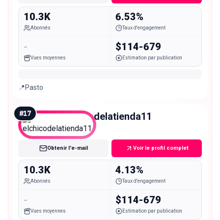
10.3K
6.53%
Abonnés
Taux d'engagement
-
$114-679
Vues moyennes
Estimation par publication
📍Pasto
#
17
elchicodelatienda11
Micro
Obtenir l'e-mail
Voir le profil complet
10.3K
4.13%
Abonnés
Taux d'engagement
-
$114-679
Vues moyennes
Estimation par publication