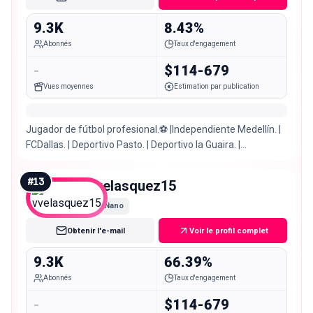
9.3K
8.43%
Abonnés
Taux d'engagement
-
$114-679
Vues moyennes
Estimation par publication
Jugador de fútbol profesional.⚽️ |Independiente Medellín. |
FCDallas. | Deportivo Pasto. | Deportivo la Guaira. |
Actuellement Cúcuta Deportivo FC.
#
13
vvelasquez15
Nano
Obtenir l'e-mail
Voir le profil complet
9.3K
66.39%
Abonnés
Taux d'engagement
-
$114-679