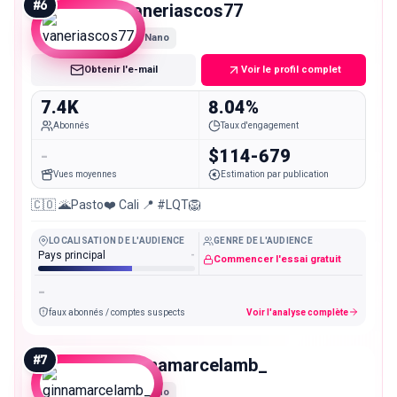
#
6
vaneriascos77
Nano
Obtenir l'e-mail
Voir le profil complet
7.4K
8.04%
Abonnés
Taux d'engagement
-
$114-679
Vues moyennes
Estimation par publication
🇨🇴 🌋Pasto❤️ Cali 📍 #LQT🦁
LOCALISATION DE L'AUDIENCE
GENRE DE L'AUDIENCE
Pays principal
-
Commencer l'essai gratuit
-
faux abonnés / comptes suspects
Voir l'analyse complète
#
7
ginnamarcelamb_
Nano