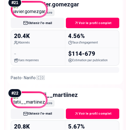
#
21
javier.gomezgar
Micro
Obtenir l'e-mail
Voir le profil complet
20.4K
4.56%
Abonnés
Taux d'engagement
-
$114-679
Vues moyennes
Estimation par publication
Pasto- Nariño 🇨🇴
#
22
tatii__martiinez
Micro
Obtenir l'e-mail
Voir le profil complet
20.8K
5.67%