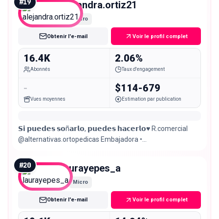
#
19
alejandra.ortiz21
Micro
Obtenir l'e-mail
Voir le profil complet
16.4K
2.06%
Abonnés
Taux d'engagement
-
$114-679
Vues moyennes
Estimation par publication
𝗦𝗶 𝗽𝘂𝗲𝗱𝗲𝘀 𝘀𝗼ñ𝗮𝗿𝗹𝗼, 𝗽𝘂𝗲𝗱𝗲𝘀 𝗵𝗮𝗰𝗲𝗿𝗹𝗼♥️ R.comercial
@alternativas.ortopedicas Embajadora •
@dr.carlos.marroquin •. @celredco Pasto-Colombia 🇨🇴
#
20
laurayepes_a
Micro
Obtenir l'e-mail
Voir le profil complet