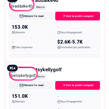
braddalke40
Macro
Obtenir l'e-mail
Voir le profil complet
153.0K
-
Abonnés
Taux d'engagement
-
$2.6K-5.7K
Vues moyennes
Estimation par publication
#
14
betsykellygolf
Macro
Obtenir l'e-mail
Voir le profil complet
151.0K
-
Abonnés
Taux d'engagement