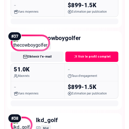
-
$899-1.5K
Vues moyennes
Estimation par publication
#
37
thecowboygolfer
Mid
Obtenir l'e-mail
Voir le profil complet
51.0K
-
Abonnés
Taux d'engagement
-
$899-1.5K
Vues moyennes
Estimation par publication
#
38
lkd_golf
Mid