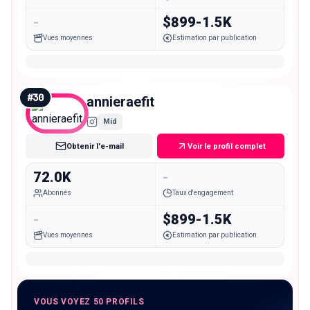
-
$899-1.5K
Vues moyennes
Estimation par publication
#
30
annieraefit
Mid
Obtenir l'e-mail
Voir le profil complet
72.0K
-
Abonnés
Taux d'engagement
-
$899-1.5K
Vues moyennes
Estimation par publication
VOUS VOYEZ 50 PROFILS