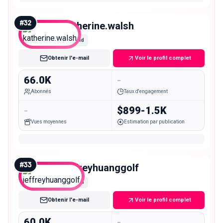
#
32
katherine.walsh
Mid
Obtenir l'e-mail
Voir le profil complet
66.0K
-
Abonnés
Taux d'engagement
-
$899-1.5K
Vues moyennes
Estimation par publication
#
33
jeffreyhuanggolf
Mid
Obtenir l'e-mail
Voir le profil complet
60.0K
-