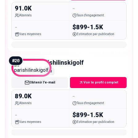
91.0K
-
Abonnés
Taux d'engagement
-
$899-1.5K
Vues moyennes
Estimation par publication
#
20
parishilinskigolf
Mid
Obtenir l'e-mail
Voir le profil complet
89.0K
-
Abonnés
Taux d'engagement
-
$899-1.5K
Vues moyennes
Estimation par publication