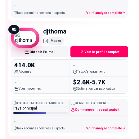
-
faux abonnés / comptes suspects
Voir l'analyse complète
#
5
djthoma
Macro
Obtenir l'e-mail
Voir le profil complet
414.0K
-
Abonnés
Taux d'engagement
-
$2.6K-5.7K
Vues moyennes
Estimation par publication
LOCALISATION DE L'AUDIENCE
GENRE DE L'AUDIENCE
Pays principal
-
Commencer l'essai gratuit
-
faux abonnés / comptes suspects
Voir l'analyse complète