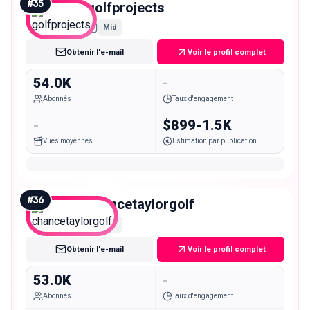
#
35
golfprojects
Mid
Obtenir l'e-mail
Voir le profil complet
54.0K
-
Abonnés
Taux d'engagement
-
$899-1.5K
Vues moyennes
Estimation par publication
#
36
chancetaylorgolf
Mid
Obtenir l'e-mail
Voir le profil complet
53.0K
-
Abonnés
Taux d'engagement