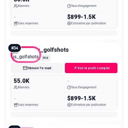
Abonnés
Taux d'engagement
-
$899-1.5K
Vues moyennes
Estimation par publication
#
34
js_golfshots
Mid
Obtenir l'e-mail
Voir le profil complet
55.0K
-
Abonnés
Taux d'engagement
-
$899-1.5K
Vues moyennes
Estimation par publication