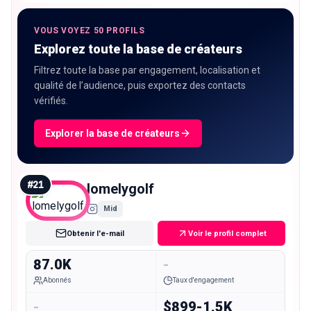
VOUS VOYEZ 50 PROFILS
Explorez toute la base de créateurs
Filtrez toute la base par engagement, localisation et
qualité de l’audience, puis exportez des contacts
vérifiés.
Explorer la base de créateurs
#
21
lomelygolf
Mid
Obtenir l'e-mail
Voir le profil complet
87.0K
-
Abonnés
Taux d'engagement
-
$899-1.5K