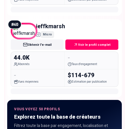
#
40
jeffkmarsh
Micro
Obtenir l'e-mail
Voir le profil complet
44.0K
-
Abonnés
Taux d'engagement
-
$114-679
Vues moyennes
Estimation par publication
VOUS VOYEZ 50 PROFILS
Explorez toute la base de créateurs
Filtrez toute la base par engagement, localisation et