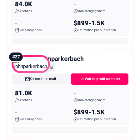
84.0K
-
Abonnés
Taux d'engagement
-
$899-1.5K
Vues moyennes
Estimation par publication
#
27
johnparkerbach
Mid
Obtenir l'e-mail
Voir le profil complet
81.0K
-
Abonnés
Taux d'engagement
-
$899-1.5K
Vues moyennes
Estimation par publication