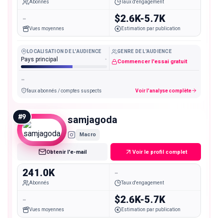
Abonnés
Taux d'engagement
-
$2.6K-5.7K
Vues moyennes
Estimation par publication
LOCALISATION DE L'AUDIENCE
GENRE DE L'AUDIENCE
Pays principal
-
Commencer l'essai gratuit
-
faux abonnés / comptes suspects
Voir l'analyse complète
#
9
samjagoda
Macro
Obtenir l'e-mail
Voir le profil complet
241.0K
-
Abonnés
Taux d'engagement
-
$2.6K-5.7K
Vues moyennes
Estimation par publication