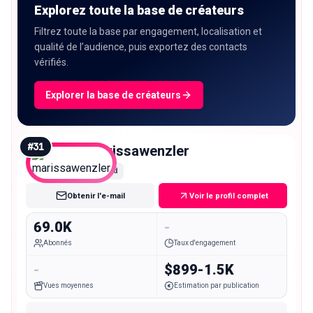
Explorez toute la base de créateurs
Filtrez toute la base par engagement, localisation et
qualité de l’audience, puis exportez des contacts
vérifiés.
Explorer la base de créateurs
#
31
marissawenzler
Mid
Obtenir l'e-mail
Voir le profil complet
69.0K
-
Abonnés
Taux d'engagement
-
$899-1.5K
Vues moyennes
Estimation par publication