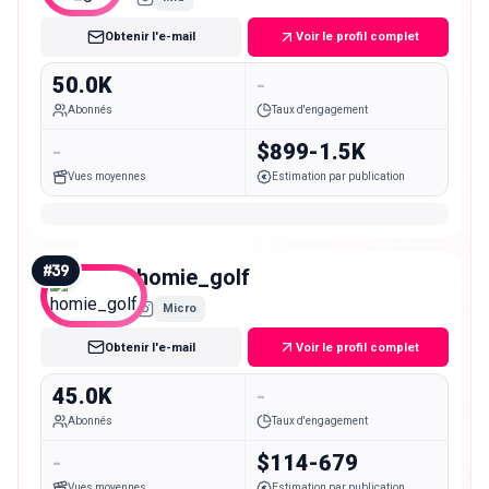
Obtenir l'e-mail
Voir le profil complet
50.0K
-
Abonnés
Taux d'engagement
-
$899-1.5K
Vues moyennes
Estimation par publication
#
39
homie_golf
Micro
Obtenir l'e-mail
Voir le profil complet
45.0K
-
Abonnés
Taux d'engagement
-
$114-679
Vues moyennes
Estimation par publication