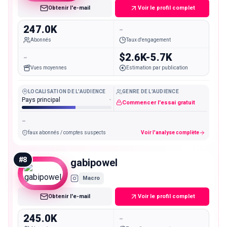
Obtenir l'e-mail
Voir le profil complet
247.0K
-
Abonnés
Taux d'engagement
-
$2.6K-5.7K
Vues moyennes
Estimation par publication
LOCALISATION DE L'AUDIENCE
GENRE DE L'AUDIENCE
Pays principal
-
Commencer l'essai gratuit
-
faux abonnés / comptes suspects
Voir l'analyse complète
#
8
gabipowel
Macro
Obtenir l'e-mail
Voir le profil complet
245.0K
-