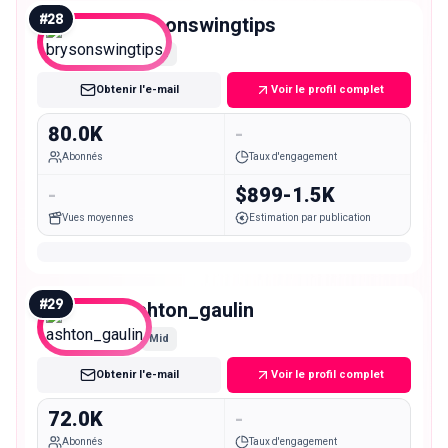
#
28
brysonswingtips
Mid
Obtenir l'e-mail
Voir le profil complet
80.0K
-
Abonnés
Taux d'engagement
-
$899-1.5K
Vues moyennes
Estimation par publication
#
29
ashton_gaulin
Mid
Obtenir l'e-mail
Voir le profil complet
72.0K
-
Abonnés
Taux d'engagement