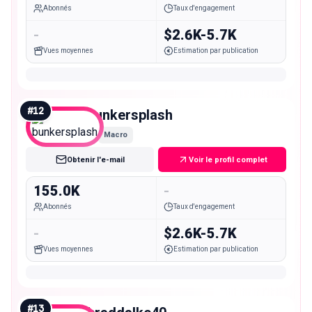
Abonnés
Taux d'engagement
-
$2.6K-5.7K
Vues moyennes
Estimation par publication
#
12
bunkersplash
Macro
Obtenir l'e-mail
Voir le profil complet
155.0K
-
Abonnés
Taux d'engagement
-
$2.6K-5.7K
Vues moyennes
Estimation par publication
#
13