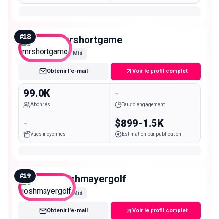
#
18
mrshortgame
Mid
Obtenir l'e-mail
Voir le profil complet
99.0K
-
Abonnés
Taux d'engagement
-
$899-1.5K
Vues moyennes
Estimation par publication
#
19
joshmayergolf
Mid
Obtenir l'e-mail
Voir le profil complet