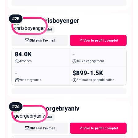
#
25
chrisboyenger
Mid
Obtenir l'e-mail
Voir le profil complet
84.0K
-
Abonnés
Taux d'engagement
-
$899-1.5K
Vues moyennes
Estimation par publication
#
26
georgebryaniv
Mid
Obtenir l'e-mail
Voir le profil complet