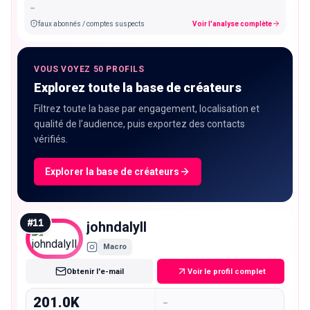
-
faux abonnés / comptes suspects
Voir l'analyse complète
VOUS VOYEZ 50 PROFILS
Explorez toute la base de créateurs
Filtrez toute la base par engagement, localisation et
qualité de l’audience, puis exportez des contacts
vérifiés.
Explorer la base de créateurs
#
11
johndalyll
Macro
Obtenir l'e-mail
Voir le profil complet
201.0K
-