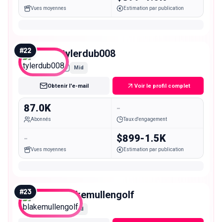
Vues moyennes
Estimation par publication
#
22
tylerdub008
Mid
Obtenir l'e-mail
Voir le profil complet
87.0K
-
Abonnés
Taux d'engagement
-
$899-1.5K
Vues moyennes
Estimation par publication
#
23
blakemullengolf
Mid