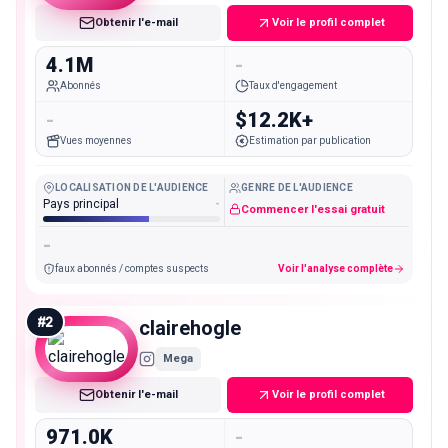
Obtenir l'e-mail
Voir le profil complet
4.1M
-
Abonnés
Taux d'engagement
-
$12.2K+
Vues moyennes
Estimation par publication
LOCALISATION DE L'AUDIENCE
GENRE DE L'AUDIENCE
Pays principal
-
Commencer l'essai gratuit
-
faux abonnés / comptes suspects
Voir l'analyse complète
#
2
clairehogle
Mega
Obtenir l'e-mail
Voir le profil complet
971.0K
-