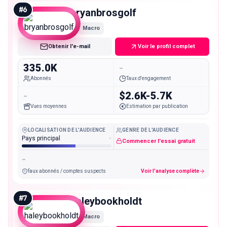
#
6
bryanbrosgolf
Macro
Obtenir l'e-mail
Voir le profil complet
335.0K
-
Abonnés
Taux d'engagement
-
$2.6K-5.7K
Vues moyennes
Estimation par publication
LOCALISATION DE L'AUDIENCE
GENRE DE L'AUDIENCE
Pays principal
-
Commencer l'essai gratuit
-
faux abonnés / comptes suspects
Voir l'analyse complète
#
7
haleybookholdt
Macro