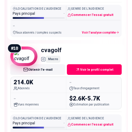
LOCALISATION DE L'AUDIENCE
GENRE DE L'AUDIENCE
Pays principal
-
Commencer l'essai gratuit
-
faux abonnés / comptes suspects
Voir l'analyse complète
#
10
cvagolf
Macro
Obtenir l'e-mail
Voir le profil complet
214.0K
-
Abonnés
Taux d'engagement
-
$2.6K-5.7K
Vues moyennes
Estimation par publication
LOCALISATION DE L'AUDIENCE
GENRE DE L'AUDIENCE
Pays principal
-
Commencer l'essai gratuit