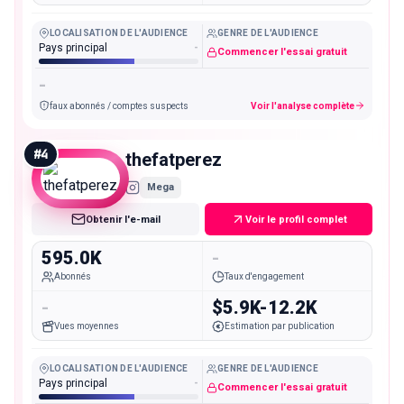
LOCALISATION DE L'AUDIENCE
GENRE DE L'AUDIENCE
Pays principal
-
Commencer l'essai gratuit
-
faux abonnés / comptes suspects
Voir l'analyse complète
#
4
thefatperez
Mega
Obtenir l'e-mail
Voir le profil complet
595.0K
-
Abonnés
Taux d'engagement
-
$5.9K-12.2K
Vues moyennes
Estimation par publication
LOCALISATION DE L'AUDIENCE
GENRE DE L'AUDIENCE
Pays principal
-
Commencer l'essai gratuit