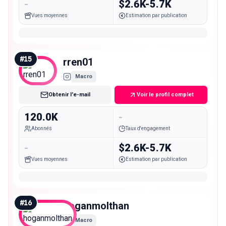
-
$2.6K-5.7K
Vues moyennes
Estimation par publication
#
15
rren01
Macro
Obtenir l'e-mail
Voir le profil complet
120.0K
-
Abonnés
Taux d'engagement
-
$2.6K-5.7K
Vues moyennes
Estimation par publication
#
16
hoganmolthan
Macro