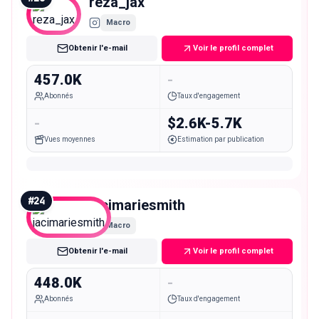
reza_jax
Macro
Obtenir l'e-mail
Voir le profil complet
457.0K
-
Abonnés
Taux d'engagement
-
$2.6K-5.7K
Vues moyennes
Estimation par publication
#
24
jacimariesmith
Macro
Obtenir l'e-mail
Voir le profil complet
448.0K
-
Abonnés
Taux d'engagement