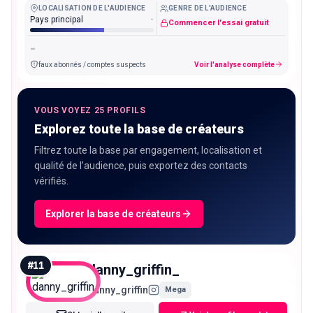
LOCALISATION DE L'AUDIENCE
GENRE DE L'AUDIENCE
Pays principal
-
Commencer l'essai gratuit
-
faux abonnés / comptes suspects
Voir l'analyse complète
VOUS VOYEZ 25 PROFILS
Explorez toute la base de créateurs
Filtrez toute la base par engagement, localisation et
qualité de l’audience, puis exportez des contacts
vérifiés.
Explorer la base de créateurs
#
11
danny_griffin_
danny_griffin
Mega