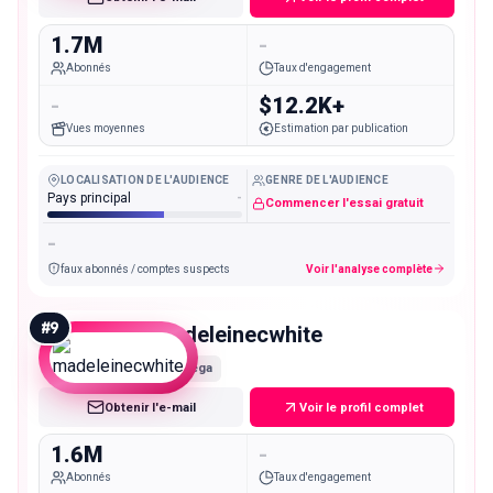
1.7M
-
Abonnés
Taux d'engagement
-
$12.2K+
Vues moyennes
Estimation par publication
LOCALISATION DE L'AUDIENCE
GENRE DE L'AUDIENCE
Pays principal
-
Commencer l'essai gratuit
-
faux abonnés / comptes suspects
Voir l'analyse complète
#
9
madeleinecwhite
Mega
Obtenir l'e-mail
Voir le profil complet
1.6M
-
Abonnés
Taux d'engagement