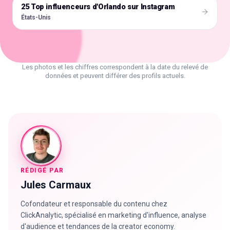
25 Top influenceurs d'Orlando sur Instagram
🇺🇸
États-Unis
Les photos et les chiffres correspondent à la date du relevé de
données et peuvent différer des profils actuels.
RÉDIGÉ PAR
Jules Carmaux
Cofondateur et responsable du contenu chez
ClickAnalytic, spécialisé en marketing d'influence, analyse
d'audience et tendances de la creator economy.