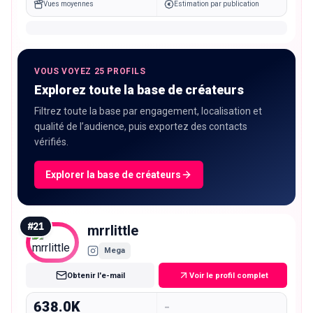
Vues moyennes
Estimation par publication
VOUS VOYEZ 25 PROFILS
Explorez toute la base de créateurs
Filtrez toute la base par engagement, localisation et
qualité de l’audience, puis exportez des contacts
vérifiés.
Explorer la base de créateurs
#
21
mrrlittle
Mega
Obtenir l'e-mail
Voir le profil complet
638.0K
-