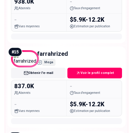
938.0K
-
Abonnés
Taux d'engagement
-
$5.9K-12.2K
Vues moyennes
Estimation par publication
#
15
farrahrized
Mega
Obtenir l'e-mail
Voir le profil complet
837.0K
-
Abonnés
Taux d'engagement
-
$5.9K-12.2K
Vues moyennes
Estimation par publication