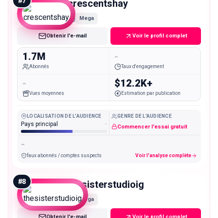
#
7
crescentshay
Mega
Obtenir l'e-mail
Voir le profil complet
1.7M
-
Abonnés
Taux d'engagement
-
$12.2K+
Vues moyennes
Estimation par publication
LOCALISATION DE L'AUDIENCE
GENRE DE L'AUDIENCE
Pays principal
-
Commencer l'essai gratuit
-
faux abonnés / comptes suspects
Voir l'analyse complète
#
8
thesisterstudioig
Mega
Obtenir l'e-mail
Voir le profil complet