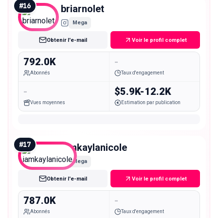
#
16
briarnolet
Mega
Obtenir l'e-mail
Voir le profil complet
792.0K
-
Abonnés
Taux d'engagement
-
$5.9K-12.2K
Vues moyennes
Estimation par publication
#
17
iamkaylanicole
Mega
Obtenir l'e-mail
Voir le profil complet
787.0K
-
Abonnés
Taux d'engagement