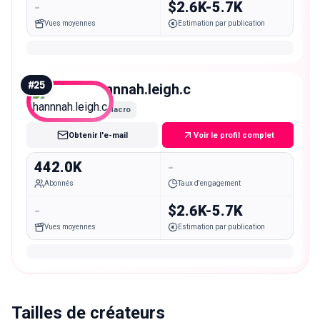
-
$2.6K-5.7K
Vues moyennes
Estimation par publication
#
25
hannnah.leigh.c
Macro
Obtenir l'e-mail
Voir le profil complet
442.0K
-
Abonnés
Taux d'engagement
-
$2.6K-5.7K
Vues moyennes
Estimation par publication
Tailles de créateurs