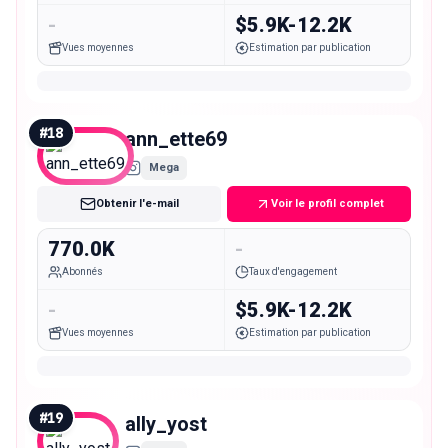
-
$5.9K-12.2K
Vues moyennes
Estimation par publication
#
18
ann_ette69
Mega
Obtenir l'e-mail
Voir le profil complet
770.0K
-
Abonnés
Taux d'engagement
-
$5.9K-12.2K
Vues moyennes
Estimation par publication
#
19
ally_yost