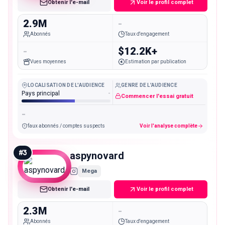
Obtenir l'e-mail
Voir le profil complet
2.9M
-
Abonnés
Taux d'engagement
-
$12.2K+
Vues moyennes
Estimation par publication
LOCALISATION DE L'AUDIENCE
GENRE DE L'AUDIENCE
Pays principal
-
Commencer l'essai gratuit
-
faux abonnés / comptes suspects
Voir l'analyse complète
#
3
aspynovard
Mega
Obtenir l'e-mail
Voir le profil complet
2.3M
-
Abonnés
Taux d'engagement