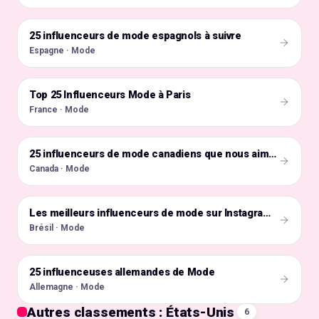
25 influenceurs de mode espagnols à suivre
🇪🇸
Espagne · Mode
Top 25 Influenceurs Mode à Paris
🇫🇷
France · Mode
🇨🇦
25 influenceurs de mode canadiens que nous aimons suivre !
Canada · Mode
🇧🇷
Les meilleurs influenceurs de mode sur Instagram au Brésil
Brésil · Mode
25 influenceuses allemandes de Mode
🇩🇪
Allemagne · Mode
Autres classements : États-Unis
6