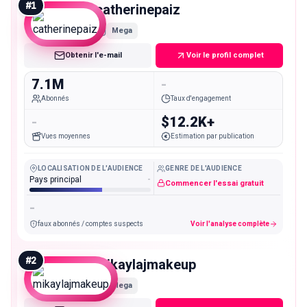
#
1
catherinepaiz
Mega
Obtenir l'e-mail
Voir le profil complet
7.1M
-
Abonnés
Taux d'engagement
-
$12.2K+
Vues moyennes
Estimation par publication
LOCALISATION DE L'AUDIENCE
GENRE DE L'AUDIENCE
Pays principal
-
Commencer l'essai gratuit
-
faux abonnés / comptes suspects
Voir l'analyse complète
#
2
mikaylajmakeup
Mega