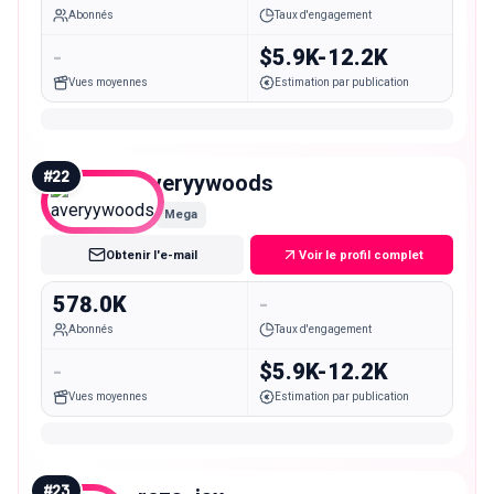
Abonnés
Taux d'engagement
-
$5.9K-12.2K
Vues moyennes
Estimation par publication
#
22
averyywoods
Mega
Obtenir l'e-mail
Voir le profil complet
578.0K
-
Abonnés
Taux d'engagement
-
$5.9K-12.2K
Vues moyennes
Estimation par publication
#
23