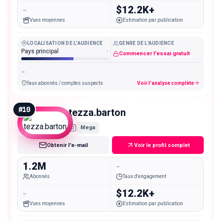
-
$12.2K+
Vues moyennes
Estimation par publication
LOCALISATION DE L'AUDIENCE
GENRE DE L'AUDIENCE
Pays principal
-
Commencer l'essai gratuit
-
faux abonnés / comptes suspects
Voir l'analyse complète
#
10
tezza.barton
Mega
Obtenir l'e-mail
Voir le profil complet
1.2M
-
Abonnés
Taux d'engagement
-
$12.2K+
Vues moyennes
Estimation par publication