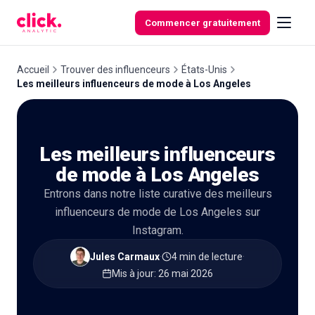
Skip to content
Commencer gratuitement
Accueil
Trouver des influenceurs
États-Unis
Les meilleurs influenceurs de mode à Los Angeles
Fonctionnalités
Les meilleurs influenceurs
Outils
gratuits
de mode à Los Angeles
Entrons dans notre liste curative des meilleurs
influenceurs de mode de Los Angeles sur
Instagram.
Jules Carmaux
·
4 min de lecture
·
Mis à jour
:
26 mai 2026