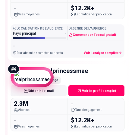
-
$12.2K+
Vues moyennes
Estimation par publication
LOCALISATION DE L'AUDIENCE
GENRE DE L'AUDIENCE
Pays principal
-
Commencer l'essai gratuit
-
faux abonnés / comptes suspects
Voir l'analyse complète
#
4
realprincessmae
Mega
Obtenir l'e-mail
Voir le profil complet
2.3M
-
Abonnés
Taux d'engagement
-
$12.2K+
Vues moyennes
Estimation par publication