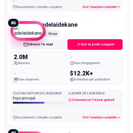
faux abonnés / comptes suspects
Voir l'analyse complète
#
6
adelaidekane
Mega
Obtenir l'e-mail
Voir le profil complet
2.0M
-
Abonnés
Taux d'engagement
-
$12.2K+
Vues moyennes
Estimation par publication
LOCALISATION DE L'AUDIENCE
GENRE DE L'AUDIENCE
Pays principal
-
Commencer l'essai gratuit
-
faux abonnés / comptes suspects
Voir l'analyse complète