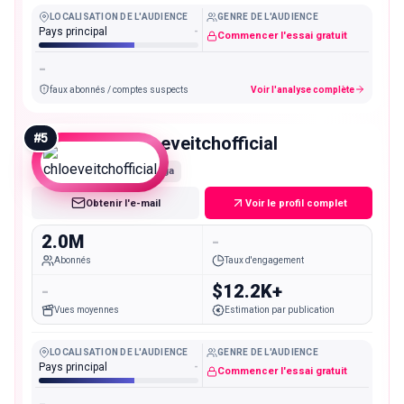
LOCALISATION DE L'AUDIENCE
GENRE DE L'AUDIENCE
Pays principal
-
Commencer l'essai gratuit
-
faux abonnés / comptes suspects
Voir l'analyse complète
#
5
chloeveitchofficial
Mega
Obtenir l'e-mail
Voir le profil complet
2.0M
-
Abonnés
Taux d'engagement
-
$12.2K+
Vues moyennes
Estimation par publication
LOCALISATION DE L'AUDIENCE
GENRE DE L'AUDIENCE
Pays principal
-
Commencer l'essai gratuit
-