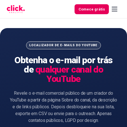
Skip to content
Comece grátis
Funcionalidades
LOCALIZADOR DE E-MAILS DO YOUTUBE
Obtenha o e-mail por trás
Ferramentas
de
qualquer canal do
gratuitas
YouTube
Revele o e-mail comercial público de um criador do
YouTube a partir da página Sobre do canal, da descrição
e de links públicos. Depois desbloqueie na sua lista,
exporte em CSV ou envie para o outreach. Apenas
contatos públicos, LGPD por design.