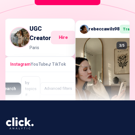
UGC
rebeccawils98
Track
Creator
Hire
3/5
Paris
Instagram
YouTube
TikTok
by
Search
topics
Advanced filters
#…
Creator
Followers
Engagement
Rate