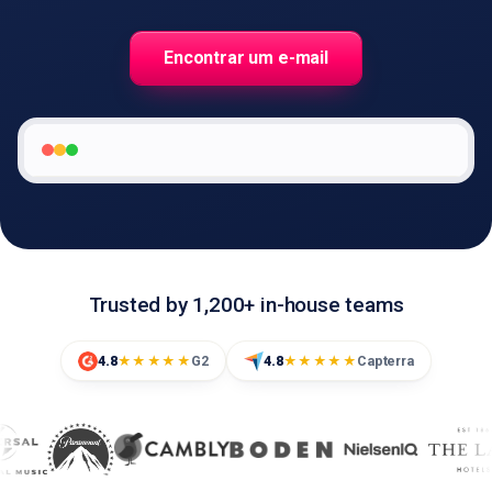
Encontrar um e-mail
🇵🇹
PT
Trusted by 1,200+ in-house teams
4.8
G2
4.8
Capterra
★★★★★
★★★★★