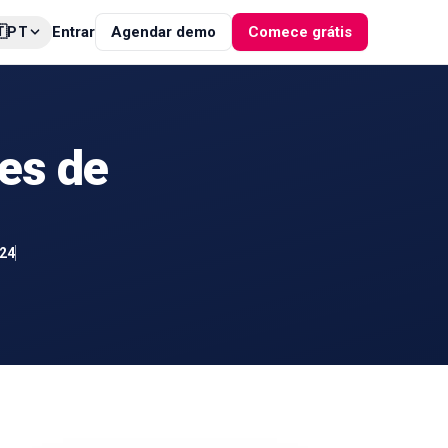

Entrar
Agendar demo
Comece grátis
PT
res de
24