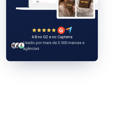
4.8 no G2 e no Capterra
Usado por mais de 3.500 marcas e
agências