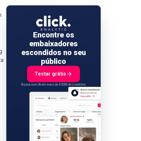
.
Encontre os
embaixadores
g
escondidos no seu
ta
público
Testar grátis
Busca com IA em mais de 400M de criadores