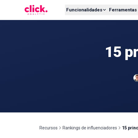
Skip to content
Funcionalidades
Ferramentas 
15 pr
Recursos
Rankings de influenciadores
15 prin