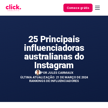
Skip to content
Comece grátis
25 Principais
Funcionalidades
influenciadoras
Ferramentas
australianas do
gratuitas
Instagram
POR
JULES CARMAUX
ÚLTIMA ATUALIZAÇÃO: 21 DE MARÇO DE 2024
RANKINGS DE INFLUENCIADORES