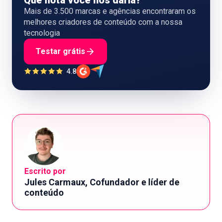
Que nota você nos daria?
Mais de 3.500 marcas e agências encontraram os
melhores criadores de conteúdo com a nossa
tecnologia
Testar grátis
4.8
Escrito por
Jules Carmaux, Cofundador e líder de
conteúdo