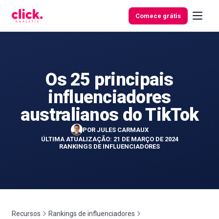
Skip to content
Comece grátis
Os 25 principais
Funcionalidades
influenciadores
Ferramentas
australianos do TikTok
gratuitas
POR
JULES CARMAUX
ÚLTIMA ATUALIZAÇÃO: 21 DE MARÇO DE 2024
RANKINGS DE INFLUENCIADORES
Recursos
Rankings de influenciadores