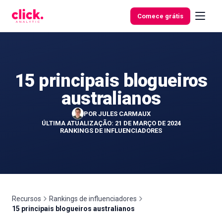
Skip to content
Comece grátis
15 principais blogueiros
Funcionalidades
australianos
Ferramentas
POR
JULES CARMAUX
gratuitas
ÚLTIMA ATUALIZAÇÃO: 21 DE MARÇO DE 2024
RANKINGS DE INFLUENCIADORES
Recursos
Rankings de influenciadores
15 principais blogueiros australianos