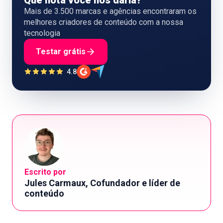
Que nota você nos daria?
Mais de 3.500 marcas e agências encontraram os
melhores criadores de conteúdo com a nossa
tecnologia
Testar grátis
4.8
Escrito por
Jules Carmaux, Cofundador e líder de
conteúdo