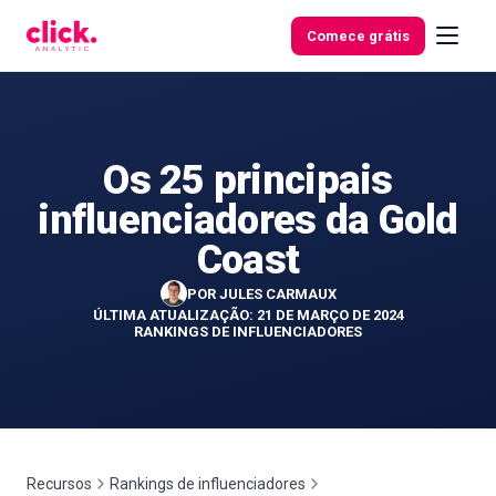
Skip to content
Comece grátis
Os 25 principais
Funcionalidades
influenciadores da Gold
Ferramentas
Coast
gratuitas
POR
JULES CARMAUX
ÚLTIMA ATUALIZAÇÃO: 21 DE MARÇO DE 2024
RANKINGS DE INFLUENCIADORES
Recursos
Rankings de influenciadores