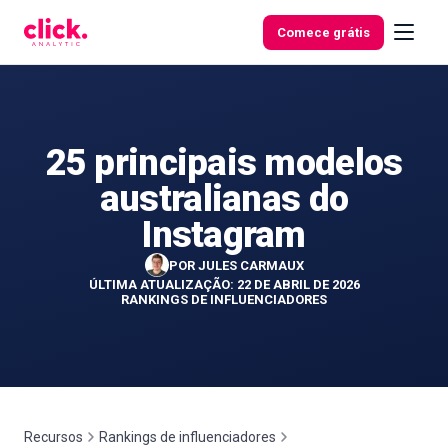
Skip to content
Comece grátis
25 principais modelos
Funcionalidades
australianas do
Ferramentas
Instagram
gratuitas
POR
JULES CARMAUX
ÚLTIMA ATUALIZAÇÃO: 22 DE ABRIL DE 2026
RANKINGS DE INFLUENCIADORES
Recursos
Rankings de influenciadores