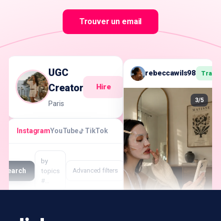
Trouver un email
UGC
rebeccawils98
Track
Creator
Hire
3/5
Paris
Instagram
YouTube
TikTok
by
Search
topics
Advanced filters
#…
Creator
Followers
Engagement
Rate