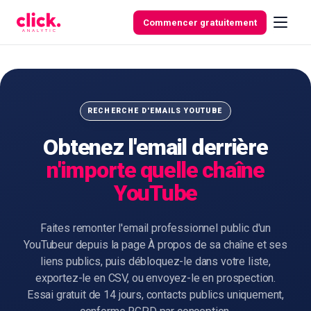
Skip to content
Commencer gratuitement
Fonctionnalités
RECHERCHE D'EMAILS YOUTUBE
Obtenez l'email derrière
Outils
n'importe quelle chaîne
gratuits
YouTube
Faites remonter l'email professionnel public d'un
YouTubeur depuis la page À propos de sa chaîne et ses
liens publics, puis débloquez-le dans votre liste,
exportez-le en CSV, ou envoyez-le en prospection.
Essai gratuit de 14 jours, contacts publics uniquement,