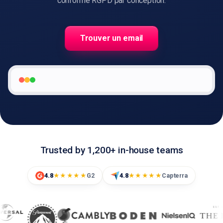
conforme RGPD par conception.
Trouver un email
🇫🇷
FR
Trusted by 1,200+ in-house teams
4.8
G2
4.8
Capterra
★★★★★
★★★★★