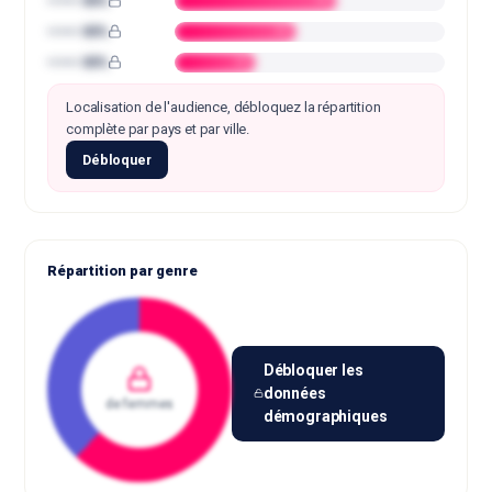
•••••• 00%
••
•••••• 00%
••
•••••• 00%
••
Localisation de l'audience, débloquez la répartition
complète par pays et par ville.
Débloquer
Répartition par genre
Débloquer les
données
de femmes
démographiques