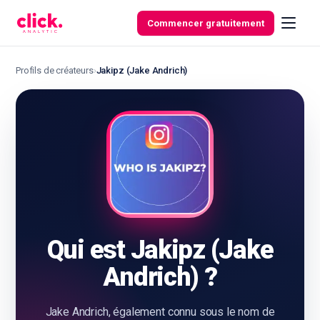
Skip to content
Commencer gratuitement
Profils de créateurs
›
Jakipz (Jake Andrich)
Fonctionnalités
Outils
gratuits
Qui est Jakipz (Jake
Andrich) ?
Jake Andrich, également connu sous le nom de