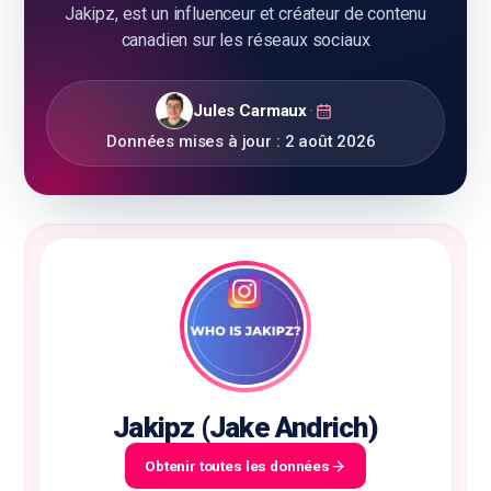
Jakipz, est un influenceur et créateur de contenu
canadien sur les réseaux sociaux
🇫🇷
FR
Jules Carmaux
·
Données mises à jour :
2 août 2026
Jakipz (Jake Andrich)
Obtenir toutes les données