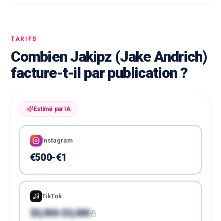
TARIFS
Combien Jakipz (Jake Andrich)
facture-t-il par publication ?
Estimé par IA
Instagram
€500-€1
TikTok
$0,000-$0,000