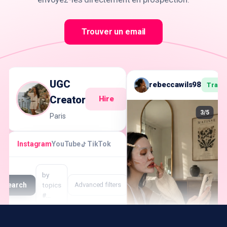
Trouver un email
UGC
rebeccawils98
Track
Creator
Hire
3/5
Paris
Instagram
YouTube
TikTok
by
Search
topics
Advanced filters
#…
Creator
Followers
Engagement