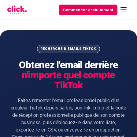
Skip to content
Commencer gratuitement
Fonctionnalités
RECHERCHE D'EMAILS TIKTOK
Obtenez l'email derrière
Outils
n'importe quel compte
gratuits
TikTok
Faites remonter l'email professionnel public d'un
créateur TikTok depuis sa bio, son link-in-bio et la boîte
de réception professionnelle publique de son compte
business, puis débloquez-le dans votre liste,
exportez-le en CSV, ou envoyez-le en prospection.