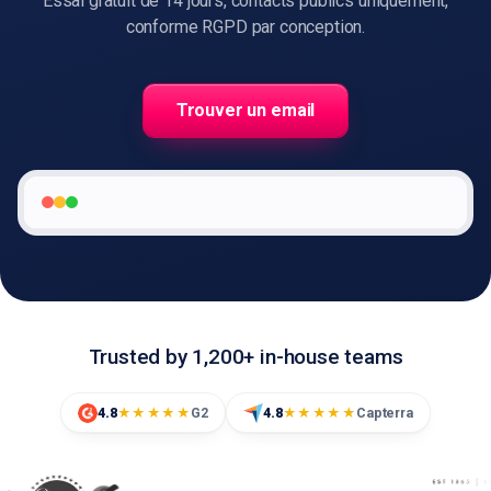
Essai gratuit de 14 jours, contacts publics uniquement,
conforme RGPD par conception.
🇫🇷
FR
Trouver un email
Trusted by 1,200+ in-house teams
4.8
G2
4.8
Capterra
★★★★★
★★★★★