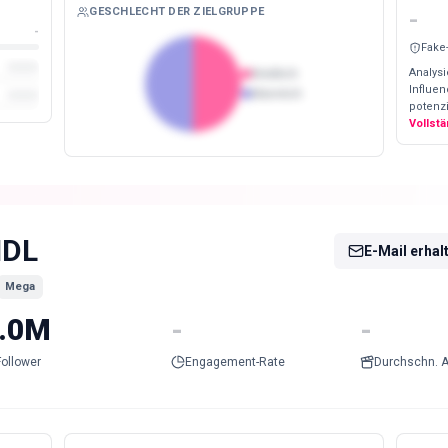
GESCHLECHT DER ZIELGRUPPE
-
-
Fake
Analysi
Weiblich
Influe
Männlich
potenzi
Vollst
DL
E-Mail erhal
Mega
.0M
-
-
Follower
Engagement-Rate
Durchschn. A