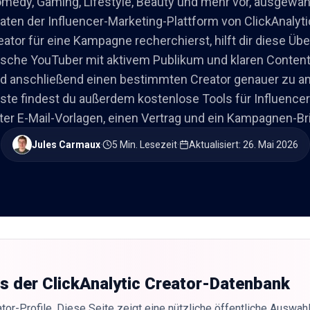
medy, Gaming, Lifestyle, Beauty und mehr vor, ausgewäh
aten der Influencer-Marketing-Plattform von ClickAnalyti
tor für eine Kampagne recherchierst, hilft dir diese Übe
itische YouTuber mit aktivem Publikum und klaren Conten
d anschließend einen bestimmten Creator genauer zu an
iste findest du außerdem kostenlose Tools für Influencer
ter E-Mail-Vorlagen, einen Vertrag und ein Kampagnen-Bri
Jules Carmaux
·
5 Min. Lesezeit
·
Aktualisiert
:
26. Mai 2026
us der ClickAnalytic Creator-Datenbank
tor-Profile. Diese Seite zeigt eine nützliche öffentliche Auswahl