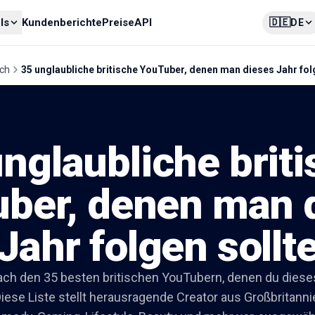
🇩🇪
ls
Kundenberichte
Preise
API
DE
ich
35 unglaubliche britische YouTuber, denen man dieses Jahr fol
nglaubliche brit
ber, denen man 
Jahr folgen sollt
ch den 35 besten britischen YouTubern, denen du diese
Diese Liste stellt herausragende Creator aus Großbritann