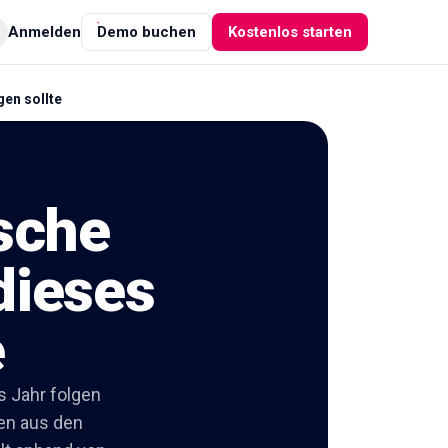
Anmelden
Demo buchen
Kostenlos starten
gen sollte
ische
dieses
e
s Jahr folgen
ien aus den