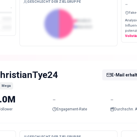
GESCHLECHT DER ZIELGRUPPE
-
-
Fake
Analysi
Weiblich
Influe
Männlich
potenzi
Vollst
hristianTye24
E-Mail erhal
Mega
.0M
-
-
Follower
Engagement-Rate
Durchschn. A
GESCHLECHT DER ZIELGRUPPE