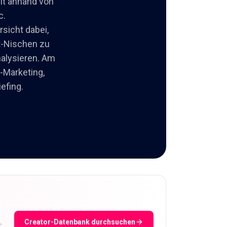
lt anhand von
c.
rsicht dabei,
t-Nischen zu
alysieren. Am
-Marketing,
efing.
Creator-Datenbank durchsuchen
;