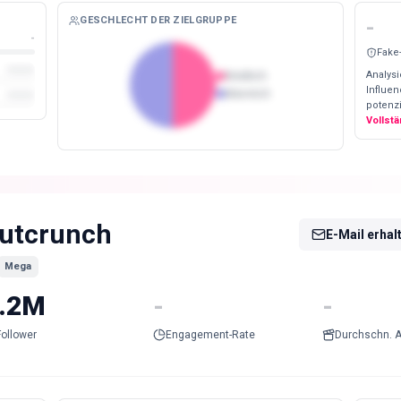
GESCHLECHT DER ZIELGRUPPE
-
-
Fake
Analysi
Weiblich
Influe
Männlich
potenzi
Vollst
utcrunch
E-Mail erhal
Mega
.2M
-
-
Follower
Engagement-Rate
Durchschn. A