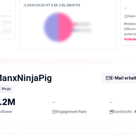
GESCHLECHT DER ZIELGRUPPE
-
-
Fake
Analysi
Weiblich
Influe
Männlich
potenzi
Vollst
anxNinjaPig
E-Mail erhal
Mega
.2M
-
-
Follower
Engagement-Rate
Durchschn. A