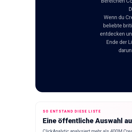
Bereichen Co
D
Wenn du Crea
beliebte br
entdecken un
Ende der L
darun
SO ENTSTAND DIESE LISTE
Eine öffentliche Auswahl a
ClickAnalytic analysiert mehr als 400M Crea