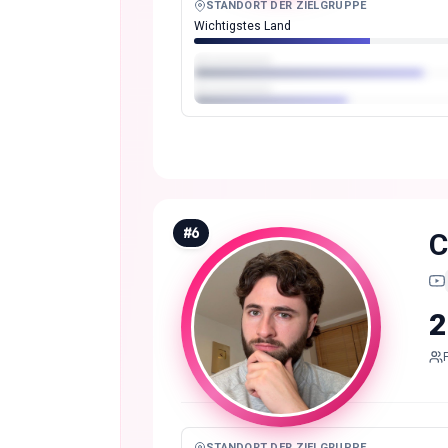
STANDORT DER ZIELGRUPPE
Wichtigstes Land
#
6
C
2
STANDORT DER ZIELGRUPPE