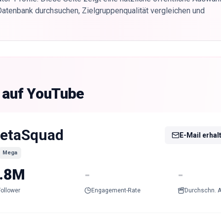
Datenbank durchsuchen, Zielgruppenqualität vergleichen und
g auf YouTube
etaSquad
E-Mail erhal
Mega
.8M
-
-
Follower
Engagement-Rate
Durchschn. A