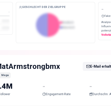
GESCHLECHT DER ZIELGRUPPE
-
-
Fake
Analysi
Weiblich
Influe
Männlich
potenzi
Vollst
atArmstrongbmx
E-Mail erhal
Mega
.4M
-
-
Follower
Engagement-Rate
Durchschn. A