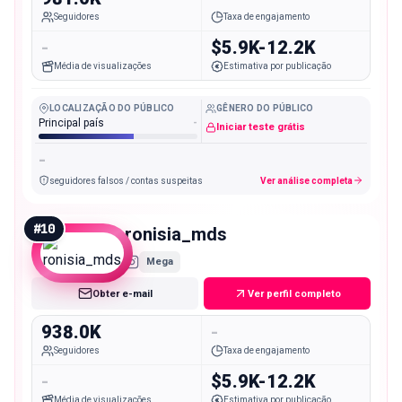
Seguidores
Taxa de engajamento
-
$5.9K-12.2K
Média de visualizações
Estimativa por publicação
LOCALIZAÇÃO DO PÚBLICO
GÊNERO DO PÚBLICO
Principal país
-
Iniciar teste grátis
-
seguidores falsos / contas suspeitas
Ver análise completa
#
10
ronisia_mds
Mega
Obter e-mail
Ver perfil completo
938.0K
-
Seguidores
Taxa de engajamento
-
$5.9K-12.2K
Média de visualizações
Estimativa por publicação