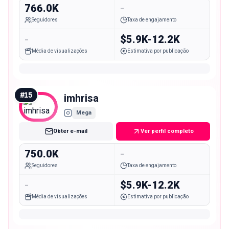
766.0K
-
Seguidores
Taxa de engajamento
-
$5.9K-12.2K
Média de visualizações
Estimativa por publicação
#
15
imhrisa
Mega
Obter e-mail
Ver perfil completo
750.0K
-
Seguidores
Taxa de engajamento
-
$5.9K-12.2K
Média de visualizações
Estimativa por publicação