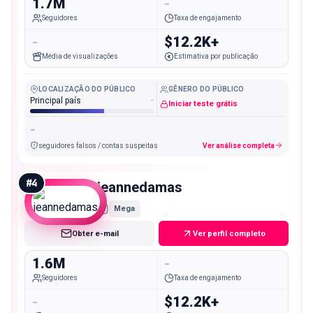
1.7M
-
Seguidores
Taxa de engajamento
-
$12.2K+
Média de visualizações
Estimativa por publicação
LOCALIZAÇÃO DO PÚBLICO
GÊNERO DO PÚBLICO
Principal país
-
Iniciar teste grátis
-
seguidores falsos / contas suspeitas
Ver análise completa
#
4
jeannedamas
Mega
Obter e-mail
Ver perfil completo
1.6M
-
Seguidores
Taxa de engajamento
-
$12.2K+