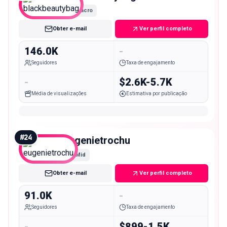
Macro
Obter e-mail
Ver perfil completo
146.0K
-
Seguidores
Taxa de engajamento
-
$2.6K-5.7K
Média de visualizações
Estimativa por publicação
#
24
eugenietrochu
Mid
Obter e-mail
Ver perfil completo
91.0K
-
Seguidores
Taxa de engajamento
-
$899-1.5K