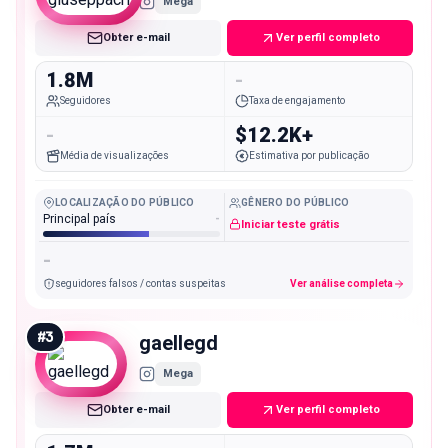
Mega
Obter e-mail
Ver perfil completo
1.8M
-
Seguidores
Taxa de engajamento
-
$12.2K+
Média de visualizações
Estimativa por publicação
LOCALIZAÇÃO DO PÚBLICO
GÊNERO DO PÚBLICO
Principal país
-
Iniciar teste grátis
-
seguidores falsos / contas suspeitas
Ver análise completa
#
3
gaellegd
Mega
Obter e-mail
Ver perfil completo