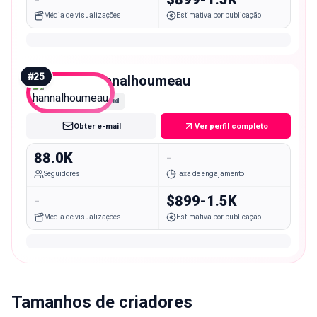
Média de visualizações
Estimativa por publicação
#
25
hannalhoumeau
Mid
Obter e-mail
Ver perfil completo
88.0K
-
Seguidores
Taxa de engajamento
-
$899-1.5K
Média de visualizações
Estimativa por publicação
Tamanhos de criadores