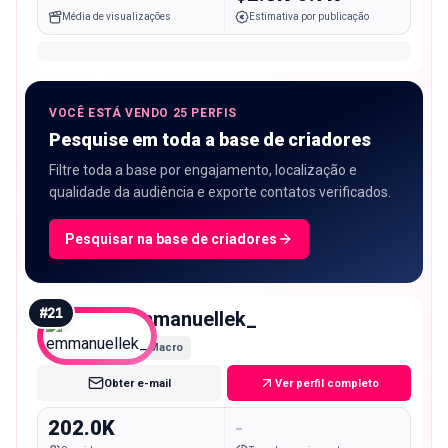
Média de visualizações
Estimativa por publicação
VOCÊ ESTÁ VENDO 25 PERFIS
Pesquise em toda a base de criadores
Filtre toda a base por engajamento, localização e
qualidade da audiência e exporte contatos verificados.
Pesquisar na base de criadores
#
21
emmanuellek_
Macro
Obter e-mail
Ver perfil completo
202.0K
-