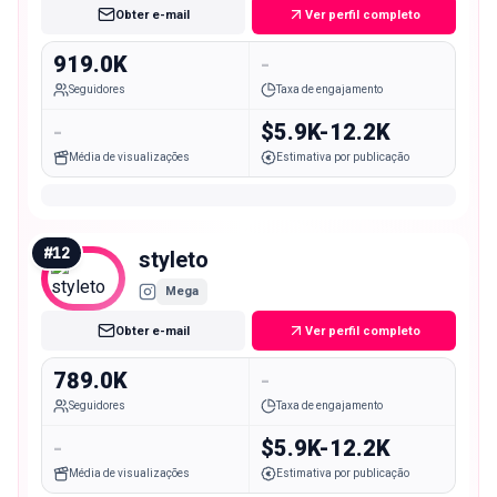
Obter e-mail
Ver perfil completo
919.0K
-
Seguidores
Taxa de engajamento
-
$5.9K-12.2K
Média de visualizações
Estimativa por publicação
#
12
styleto
Mega
Obter e-mail
Ver perfil completo
789.0K
-
Seguidores
Taxa de engajamento
-
$5.9K-12.2K
Média de visualizações
Estimativa por publicação