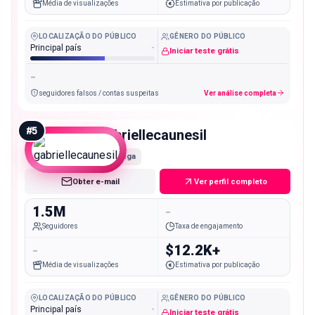
Média de visualizações
Estimativa por publicação
LOCALIZAÇÃO DO PÚBLICO
GÊNERO DO PÚBLICO
Principal país
-
Iniciar teste grátis
-
seguidores falsos / contas suspeitas
Ver análise completa
#
5
gabriellecaunesil
Mega
Obter e-mail
Ver perfil completo
1.5M
-
Seguidores
Taxa de engajamento
-
$12.2K+
Média de visualizações
Estimativa por publicação
LOCALIZAÇÃO DO PÚBLICO
GÊNERO DO PÚBLICO
Principal país
-
Iniciar teste grátis