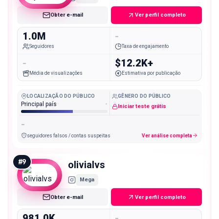
Obter e-mail
Ver perfil completo
1.0M
-
Seguidores
Taxa de engajamento
-
$12.2K+
Média de visualizações
Estimativa por publicação
LOCALIZAÇÃO DO PÚBLICO
GÊNERO DO PÚBLICO
Principal país
-
Iniciar teste grátis
-
seguidores falsos / contas suspeitas
Ver análise completa
#
9
olivialvs
Mega
Obter e-mail
Ver perfil completo
981.0K
-