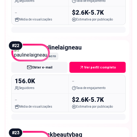
Seguidores
Taxa de engajamento
-
$2.6K-5.7K
Média de visualizações
Estimativa por publicação
#
22
paulinelaigneau
Macro
Obter e-mail
Ver perfil completo
156.0K
-
Seguidores
Taxa de engajamento
-
$2.6K-5.7K
Média de visualizações
Estimativa por publicação
#
23
blackbeautybag