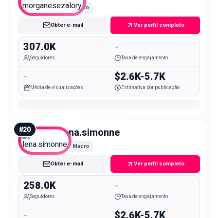
Macro
Obter e-mail
Ver perfil completo
307.0K
-
Seguidores
Taxa de engajamento
-
$2.6K-5.7K
Média de visualizações
Estimativa por publicação
#
20
lena.simonne
Macro
Obter e-mail
Ver perfil completo
258.0K
-
Seguidores
Taxa de engajamento
-
$2.6K-5.7K