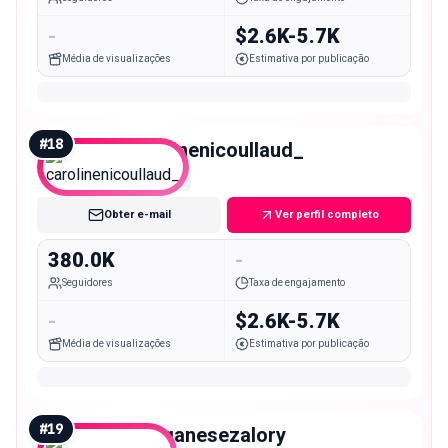
-
$2.6K-5.7K
Média de visualizações
Estimativa por publicação
#
18
carolinenicoullaud_
Macro
Obter e-mail
Ver perfil completo
380.0K
-
Seguidores
Taxa de engajamento
-
$2.6K-5.7K
Média de visualizações
Estimativa por publicação
#
19
morganesezalory