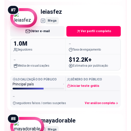
#
7
leiasfez
Mega
Obter e-mail
Ver perfil completo
1.0M
-
Seguidores
Taxa de engajamento
-
$12.2K+
Média de visualizações
Estimativa por publicação
LOCALIZAÇÃO DO PÚBLICO
GÊNERO DO PÚBLICO
Principal país
-
Iniciar teste grátis
-
seguidores falsos / contas suspeitas
Ver análise completa
#
8
mayadorable
Mega