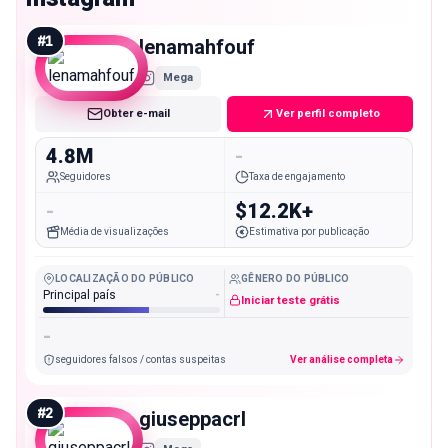
#
1
lenamahfouf
Mega
Obter e-mail
Ver perfil completo
4.8M
-
Seguidores
Taxa de engajamento
-
$12.2K+
Média de visualizações
Estimativa por publicação
LOCALIZAÇÃO DO PÚBLICO
GÊNERO DO PÚBLICO
Principal país
-
Iniciar teste grátis
-
seguidores falsos / contas suspeitas
Ver análise completa
#
2
giuseppacrl