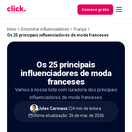
Skip to content
Comece grátis
Início
Encontrar influenciadores
França
Os 25 principais influenciadores de moda franceses
Funcionalidades
Os 25 principais
Ferramentas
gratuitas
influenciadores de moda
franceses
Vamos à nossa lista com curadoria dos principais
influenciadores de moda franceses.
Jules Carmaux
·
4 min de leitura
·
Última atualização
:
26 de mai. de 2026