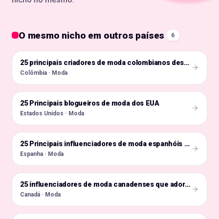
O mesmo nicho em outros países
6
🇨🇴
25 principais criadores de moda colombianos deste ano
Colômbia · Moda
25 Principais blogueiros de moda dos EUA
🇺🇸
Estados Unidos · Moda
🇪🇸
25 Principais influenciadores de moda espanhóis para seguir
Espanha · Moda
🇨🇦
25 influenciadores de moda canadenses que adoramos observar!
Canadá · Moda