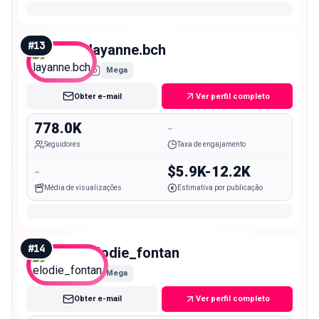
#
13
layanne.bch
Mega
Obter e-mail
Ver perfil completo
778.0K
-
Seguidores
Taxa de engajamento
-
$5.9K-12.2K
Média de visualizações
Estimativa por publicação
#
14
elodie_fontan
Mega
Obter e-mail
Ver perfil completo