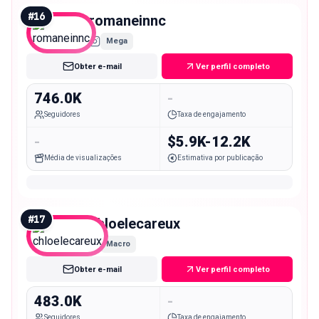
#
16
romaneinnc
Mega
Obter e-mail
Ver perfil completo
746.0K
-
Seguidores
Taxa de engajamento
-
$5.9K-12.2K
Média de visualizações
Estimativa por publicação
#
17
chloelecareux
Macro
Obter e-mail
Ver perfil completo
483.0K
-
Seguidores
Taxa de engajamento