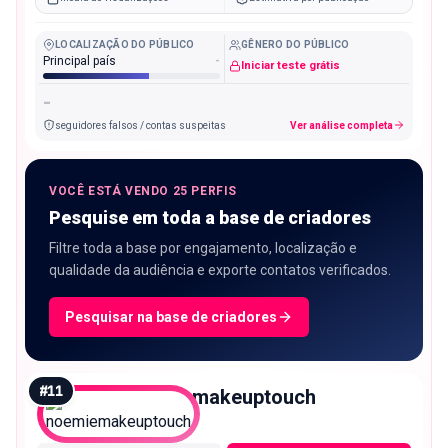
LOCALIZAÇÃO DO PÚBLICO
GÊNERO DO PÚBLICO
Principal país
-
Iniciar teste grátis
-
seguidores falsos / contas suspeitas
Ver análise completa
VOCÊ ESTÁ VENDO 25 PERFIS
Pesquise em toda a base de criadores
Filtre toda a base por engajamento, localização e
qualidade da audiência e exporte contatos verificados.
Pesquisar na base de criadores
#
11
noemiemakeuptouch
Mega