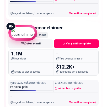
-
seguidores falsos / contas suspeitas
Ver análise completa
#
6
oceanelhimer
Mega
Obter e-mail
Ver perfil completo
1.1M
-
Seguidores
Taxa de engajamento
-
$12.2K+
Média de visualizações
Estimativa por publicação
LOCALIZAÇÃO DO PÚBLICO
GÊNERO DO PÚBLICO
Principal país
-
Iniciar teste grátis
-
seguidores falsos / contas suspeitas
Ver análise completa