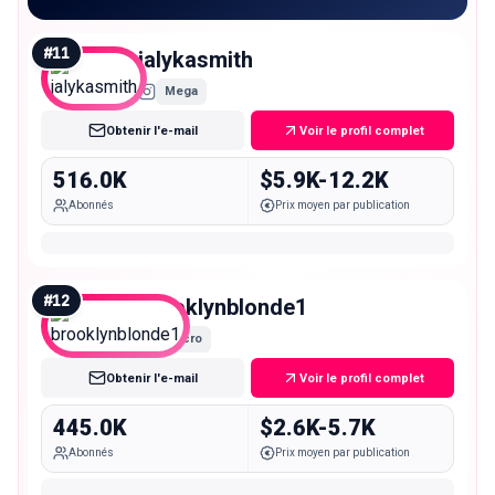
#
11
jalykasmith
Mega
Obtenir l'e-mail
Voir le profil complet
516.0K
$5.9K-12.2K
Abonnés
Prix moyen par publication
#
12
brooklynblonde1
Macro
Obtenir l'e-mail
Voir le profil complet
445.0K
$2.6K-5.7K
Abonnés
Prix moyen par publication