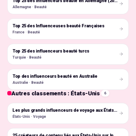
🇩🇪
Top 25 des influenceurs beauté en Allemagne (2026)
Allemagne · Beauté
Top 25 des Influenceuses beauté Françaises
🇫🇷
France · Beauté
Top 25 des influenceurs beauté turcs
🇹🇷
Turquie · Beauté
Top des influenceurs beauté en Australie
🇦🇺
Australie · Beauté
Autres classements : États-Unis
6
🇺🇸
Les plus grands influenceurs de voyage aux États-Unis
États-Unis · Voyage
🇺🇸
25 créateurs de contenu liés aux États-Unis sur Instagram