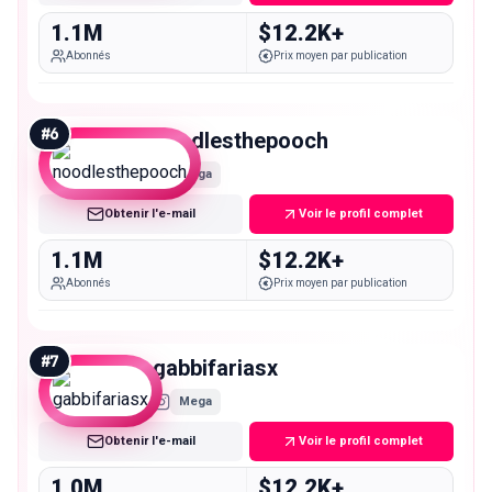
1.1M
$12.2K+
Abonnés
Prix moyen par publication
#
6
noodlesthepooch
Mega
Obtenir l'e-mail
Voir le profil complet
1.1M
$12.2K+
Abonnés
Prix moyen par publication
#
7
gabbifariasx
Mega
Obtenir l'e-mail
Voir le profil complet
1.0M
$12.2K+