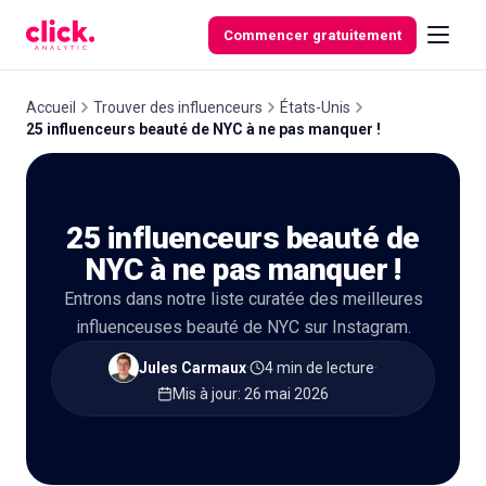
Skip to content
Commencer gratuitement
Accueil
Trouver des influenceurs
États-Unis
25 influenceurs beauté de NYC à ne pas manquer !
Fonctionnalités
25 influenceurs beauté de
Outils
gratuits
NYC à ne pas manquer !
Entrons dans notre liste curatée des meilleures
influenceuses beauté de NYC sur Instagram.
Jules Carmaux
·
4 min de lecture
·
Mis à jour
:
26 mai 2026