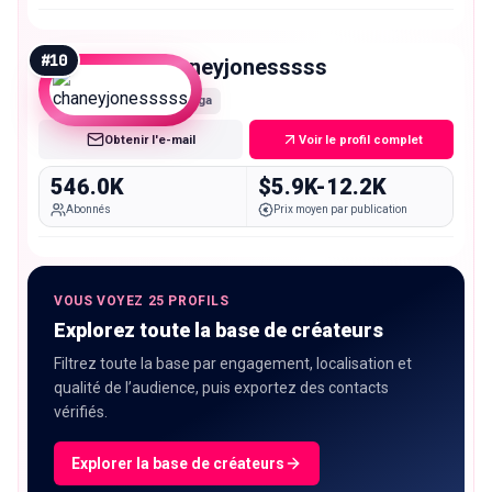
#
10
chaneyjonesssss
Mega
Obtenir l'e-mail
Voir le profil complet
546.0K
$5.9K-12.2K
Abonnés
Prix moyen par publication
VOUS VOYEZ 25 PROFILS
Explorez toute la base de créateurs
Filtrez toute la base par engagement, localisation et
qualité de l’audience, puis exportez des contacts
vérifiés.
Explorer la base de créateurs