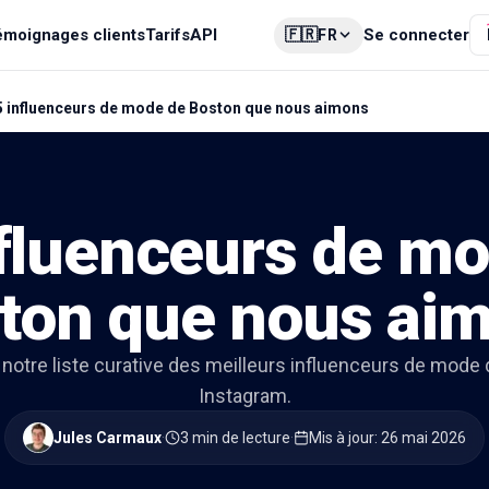
🇫🇷
émoignages clients
Tarifs
API
Se connecter
FR
5 influenceurs de mode de Boston que nous aimons
fluenceurs de m
ton que nous ai
notre liste curative des meilleurs influenceurs de mode
Instagram.
Jules Carmaux
·
3 min de lecture
·
Mis à jour
:
26 mai 2026