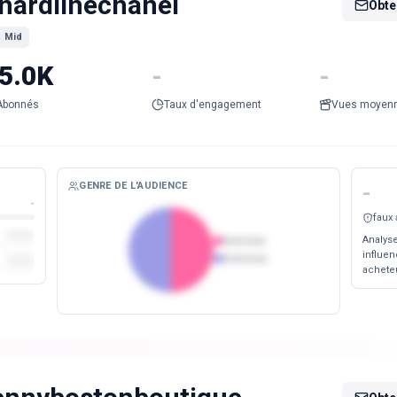
hardlinechanel
Obten
Mid
5.0K
-
-
Abonnés
Taux d'engagement
Vues moyen
GENRE DE L'AUDIENCE
-
-
faux
Analyse
Femmes
influen
Hommes
acheteu