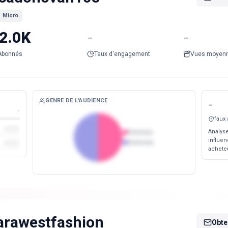
Micro
2.0K
-
-
Abonnés
Taux d'engagement
Vues moyen
GENRE DE L'AUDIENCE
-
-
faux
Analyse
Femmes
influen
Hommes
acheteu
arawestfashion
Obten