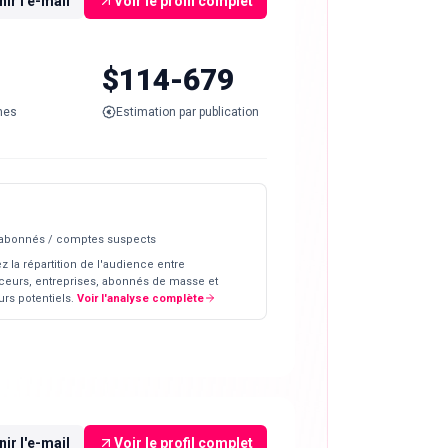
ir l'e-mail
Voir le profil complet
$114-679
nes
Estimation par publication
 abonnés / comptes suspects
z la répartition de l'audience entre
ceurs, entreprises, abonnés de masse et
rs potentiels.
Voir l'analyse complète
ir l'e-mail
Voir le profil complet