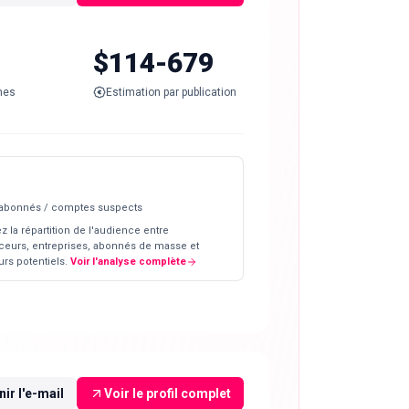
$114-679
nes
Estimation par publication
 abonnés / comptes suspects
z la répartition de l'audience entre
ceurs, entreprises, abonnés de masse et
rs potentiels.
Voir l'analyse complète
ir l'e-mail
Voir le profil complet