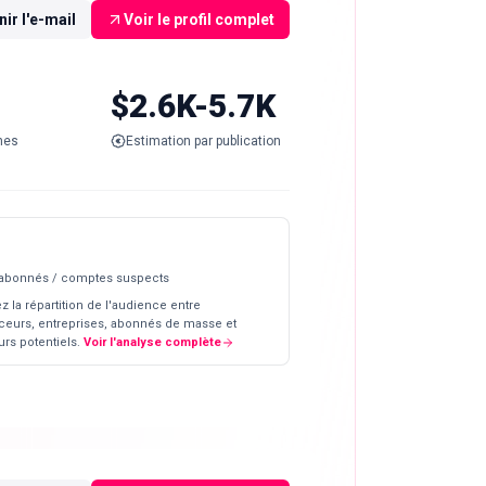
ir l'e-mail
Voir le profil complet
$2.6K-5.7K
nes
Estimation par publication
 abonnés / comptes suspects
z la répartition de l'audience entre
ceurs, entreprises, abonnés de masse et
rs potentiels.
Voir l'analyse complète