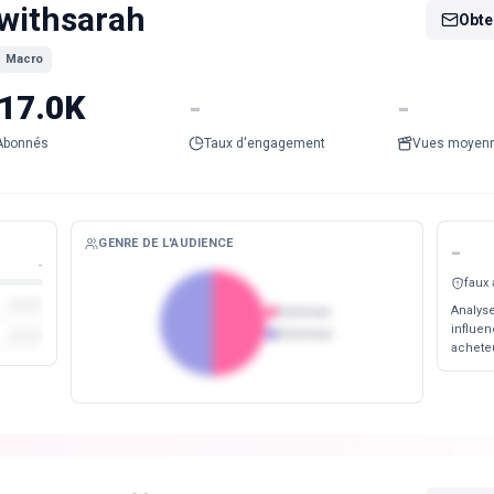
withsarah
Obten
Macro
17.0K
-
-
Abonnés
Taux d'engagement
Vues moyen
GENRE DE L'AUDIENCE
-
-
faux
Analyse
Femmes
influen
Hommes
acheteu