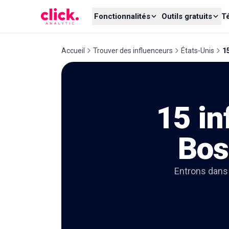
Skip to content
Fonctionnalités
Outils gratuits
T
Accueil
Trouver des influenceurs
États-Unis
1
15 in
Bos
Entrons dans 