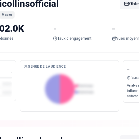
icollinsofficial
Obten
Macro
02.0K
-
-
Abonnés
Taux d'engagement
Vues moyen
GENRE DE L'AUDIENCE
-
-
faux
Analyse
Femmes
influen
Hommes
acheteu