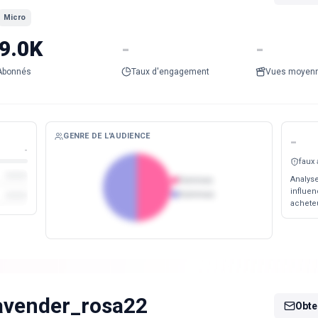
Micro
9.0K
-
-
Abonnés
Taux d'engagement
Vues moyen
GENRE DE L'AUDIENCE
-
-
faux
Analyse
Femmes
influen
Hommes
acheteu
avender_rosa22
Obten