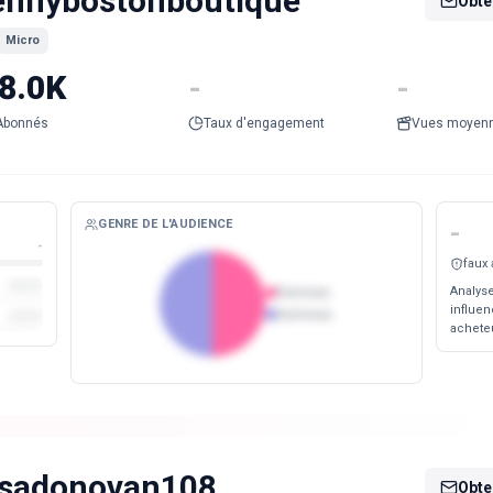
ennybostonboutique
Obten
Micro
8.0K
-
-
Abonnés
Taux d'engagement
Vues moyen
GENRE DE L'AUDIENCE
-
-
faux
Analyse
Femmes
influen
Hommes
acheteu
isadonovan108
Obten