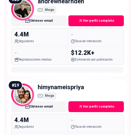
andrewhearnden
Mega
Obtener email
Ver perfil completo
4.4M
-
Seguidores
Tasa de interacción
-
$12.2K+
Reproducciones medias
Estimación por publicación
#
19
himynameispriya
Mega
Obtener email
Ver perfil completo
4.4M
-
Seguidores
Tasa de interacción