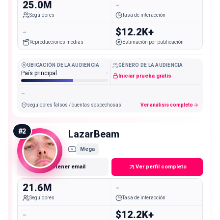
25.0M
-
Seguidores
Tasa de interacción
-
$12.2K+
Reproducciones medias
Estimación por publicación
UBICACIÓN DE LA AUDIENCIA
GÉNERO DE LA AUDIENCIA
País principal
-
Iniciar prueba gratis
-
seguidores falsos / cuentas sospechosas
Ver análisis completo
#
2
LazarBeam
Mega
Obtener email
Ver perfil completo
21.6M
-
Seguidores
Tasa de interacción
-
$12.2K+