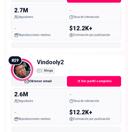
2.7M
-
Seguidores
Tasa de interacción
-
$12.2K+
Reproducciones medias
Estimación por publicación
#
29
Vindooly2
Mega
Obtener email
Ver perfil completo
2.6M
-
Seguidores
Tasa de interacción
-
$12.2K+
Reproducciones medias
Estimación por publicación