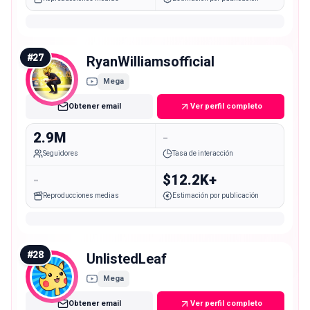
#
27
RyanWilliamsofficial
Mega
Obtener email
Ver perfil completo
2.9M
-
Seguidores
Tasa de interacción
-
$12.2K+
Reproducciones medias
Estimación por publicación
#
28
UnlistedLeaf
Mega
Obtener email
Ver perfil completo