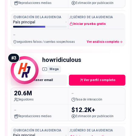
Reproducciones medias
Estimación por publicación
UBICACIÓN DE LA AUDIENCIA
GÉNERO DE LA AUDIENCIA
País principal
-
Iniciar prueba gratis
-
seguidores falsos / cuentas sospechosas
Ver análisis completo
#
3
howridiculous
Mega
Obtener email
Ver perfil completo
20.6M
-
Seguidores
Tasa de interacción
-
$12.2K+
Reproducciones medias
Estimación por publicación
UBICACIÓN DE LA AUDIENCIA
GÉNERO DE LA AUDIENCIA
País principal
-