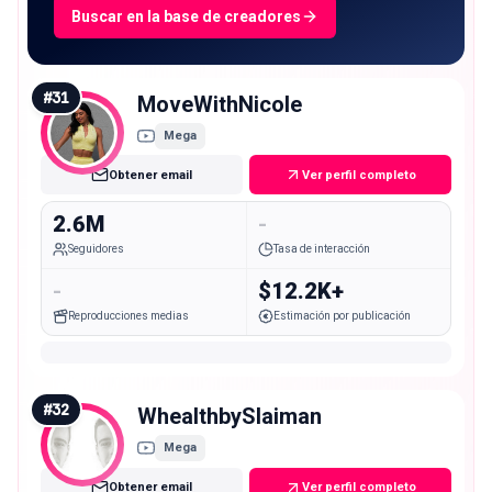
Buscar en la base de creadores
#
31
MoveWithNicole
Mega
Obtener email
Ver perfil completo
2.6M
-
Seguidores
Tasa de interacción
-
$12.2K+
Reproducciones medias
Estimación por publicación
#
32
WhealthbySlaiman
Mega
Obtener email
Ver perfil completo