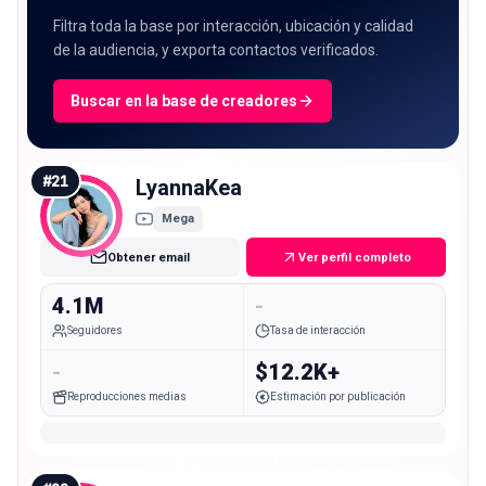
Filtra toda la base por interacción, ubicación y calidad
de la audiencia, y exporta contactos verificados.
Buscar en la base de creadores
#
21
LyannaKea
Mega
Obtener email
Ver perfil completo
4.1M
-
Seguidores
Tasa de interacción
-
$12.2K+
Reproducciones medias
Estimación por publicación