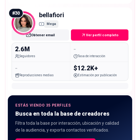
#
30
bellafiori
Mega
Obtener email
Ver perfil completo
2.6M
-
Seguidores
Tasa de interacción
-
$12.2K+
Reproducciones medias
Estimación por publicación
ESTÁS VIENDO 35 PERFILES
Busca en toda la base de creadores
Filtra toda la base por interacción, ubicación y calidad
de la audiencia, y exporta contactos verificados.