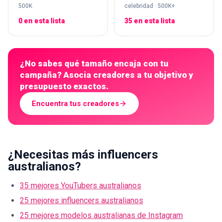
500K
celebridad · 500K+
0 en esta lista
35 en esta lista
¿No sabes qué tamaño encaja con tu
campaña? Asocia creadores a tu objetivo y
presupuesto exactos.
Encuentra tus creadores
¿Necesitas más influencers
australianos?
35 mejores YouTubers australianos
25 mejores influencers australianos
25 mejores modelos australianas de Instagram