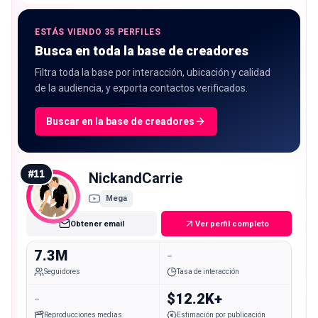
ESTÁS VIENDO 35 PERFILES
Busca en toda la base de creadores
Filtra toda la base por interacción, ubicación y calidad
de la audiencia, y exporta contactos verificados.
Buscar en la base de creadores
#
11
NickandCarrie
Mega
Obtener email
Ver perfil completo
7.3M
-
Seguidores
Tasa de interacción
-
$12.2K+
Reproducciones medias
Estimación por publicación