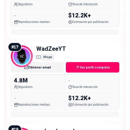
Seguidores
Tasa de interacción
-
$12.2K+
Reproducciones medias
Estimación por publicación
#
17
WadZeeYT
Mega
Obtener email
Ver perfil completo
4.8M
-
Seguidores
Tasa de interacción
-
$12.2K+
Reproducciones medias
Estimación por publicación
#
18