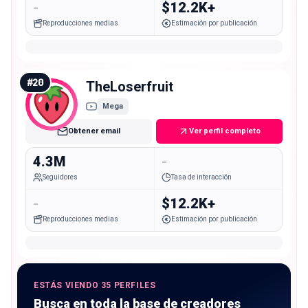
-
$12.2K+
Reproducciones medias
Estimación por publicación
#
20
TheLoserfruit
Mega
Obtener email
Ver perfil completo
4.3M
-
Seguidores
Tasa de interacción
-
$12.2K+
Reproducciones medias
Estimación por publicación
ESTÁS VIENDO 35 PERFILES
Busca en toda la base de creadores