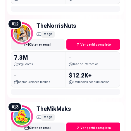
#
12
TheNorrisNuts
Mega
Obtener email
Ver perfil completo
7.3M
-
Seguidores
Tasa de interacción
-
$12.2K+
Reproducciones medias
Estimación por publicación
#
13
TheMikMaks
Mega
Obtener email
Ver perfil completo