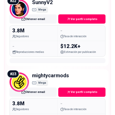
#
22
SunnyV2
Mega
Obtener email
Ver perfil completo
3.8M
-
Seguidores
Tasa de interacción
-
$12.2K+
Reproducciones medias
Estimación por publicación
#
23
mightycarmods
Mega
Obtener email
Ver perfil completo
3.8M
-
Seguidores
Tasa de interacción