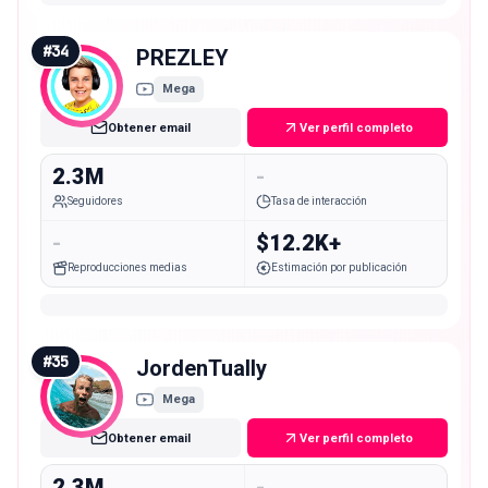
#
34
PREZLEY
Mega
Obtener email
Ver perfil completo
2.3M
-
Seguidores
Tasa de interacción
-
$12.2K+
Reproducciones medias
Estimación por publicación
#
35
JordenTually
Mega
Obtener email
Ver perfil completo
2.3M
-