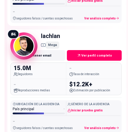
Iniciar prueba gratis
-
seguidores falsos / cuentas sospechosas
Ver análisis completo
#
4
lachlan
Mega
Obtener email
Ver perfil completo
15.0M
-
Seguidores
Tasa de interacción
-
$12.2K+
Reproducciones medias
Estimación por publicación
UBICACIÓN DE LA AUDIENCIA
GÉNERO DE LA AUDIENCIA
País principal
-
Iniciar prueba gratis
-
seguidores falsos / cuentas sospechosas
Ver análisis completo