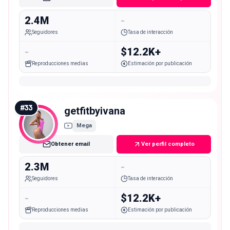
2.4M
-
Seguidores
Tasa de interacción
-
$12.2K+
Reproducciones medias
Estimación por publicación
#
33
getfitbyivana
Mega
Obtener email
Ver perfil completo
2.3M
-
Seguidores
Tasa de interacción
-
$12.2K+
Reproducciones medias
Estimación por publicación