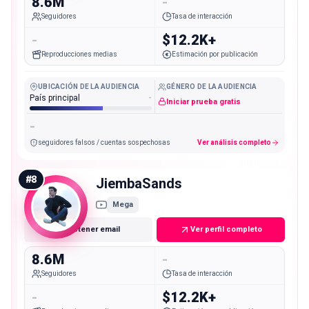
8.6M
-
Seguidores
Tasa de interacción
-
$12.2K+
Reproducciones medias
Estimación por publicación
UBICACIÓN DE LA AUDIENCIA
GÉNERO DE LA AUDIENCIA
País principal
-
Iniciar prueba gratis
-
seguidores falsos / cuentas sospechosas
Ver análisis completo
#
8
JiembaSands
Mega
Obtener email
Ver perfil completo
8.6M
-
Seguidores
Tasa de interacción
-
$12.2K+