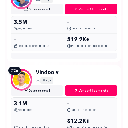
Obtener email
Ver perfil completo
3.5M
-
Seguidores
Tasa de interacción
-
$12.2K+
Reproducciones medias
Estimación por publicación
#
26
Vindooly
Mega
Obtener email
Ver perfil completo
3.1M
-
Seguidores
Tasa de interacción
-
$12.2K+
Reproducciones medias
Estimación por publicación