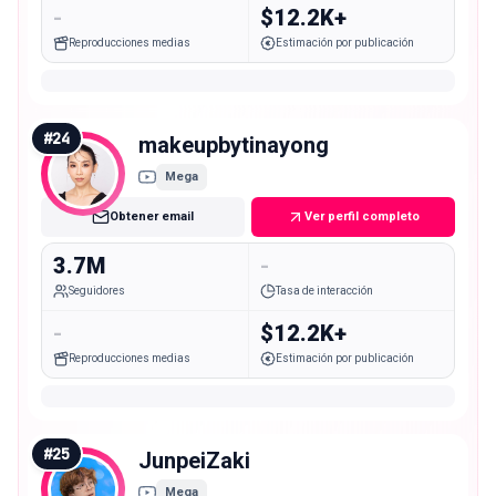
-
$12.2K+
Reproducciones medias
Estimación por publicación
#
24
makeupbytinayong
Mega
Obtener email
Ver perfil completo
3.7M
-
Seguidores
Tasa de interacción
-
$12.2K+
Reproducciones medias
Estimación por publicación
#
25
JunpeiZaki
Mega