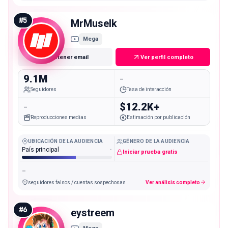
#
5
MrMuselk
Mega
Obtener email
Ver perfil completo
9.1M
-
Seguidores
Tasa de interacción
-
$12.2K+
Reproducciones medias
Estimación por publicación
UBICACIÓN DE LA AUDIENCIA
GÉNERO DE LA AUDIENCIA
País principal
-
Iniciar prueba gratis
-
seguidores falsos / cuentas sospechosas
Ver análisis completo
#
6
eystreem