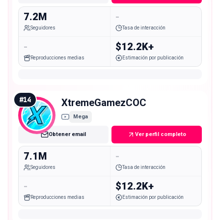
7.2M
-
Seguidores
Tasa de interacción
-
$12.2K+
Reproducciones medias
Estimación por publicación
#
14
XtremeGamezCOC
Mega
Obtener email
Ver perfil completo
7.1M
-
Seguidores
Tasa de interacción
-
$12.2K+
Reproducciones medias
Estimación por publicación