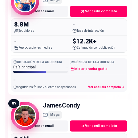
Mega
Obtener email
Ver perfil completo
8.8M
-
Seguidores
Tasa de interacción
-
$12.2K+
Reproducciones medias
Estimación por publicación
UBICACIÓN DE LA AUDIENCIA
GÉNERO DE LA AUDIENCIA
País principal
-
Iniciar prueba gratis
-
seguidores falsos / cuentas sospechosas
Ver análisis completo
#
7
JamesCondy
Mega
Obtener email
Ver perfil completo