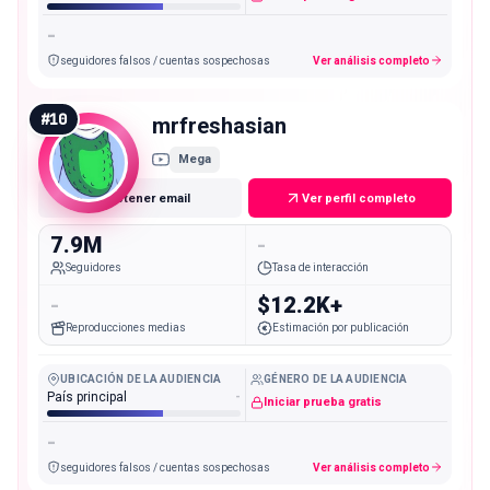
-
seguidores falsos / cuentas sospechosas
Ver análisis completo
#
10
mrfreshasian
Mega
Obtener email
Ver perfil completo
7.9M
-
Seguidores
Tasa de interacción
-
$12.2K+
Reproducciones medias
Estimación por publicación
UBICACIÓN DE LA AUDIENCIA
GÉNERO DE LA AUDIENCIA
País principal
-
Iniciar prueba gratis
-
seguidores falsos / cuentas sospechosas
Ver análisis completo