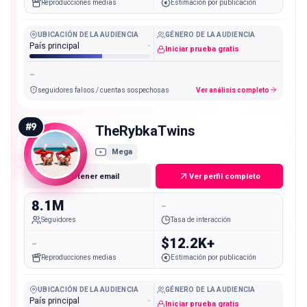
Reproducciones medias
Estimación por publicación
UBICACIÓN DE LA AUDIENCIA
GÉNERO DE LA AUDIENCIA
País principal
-
Iniciar prueba gratis
-
seguidores falsos / cuentas sospechosas
Ver análisis completo
#
9
TheRybkaTwins
Mega
Obtener email
Ver perfil completo
8.1M
-
Seguidores
Tasa de interacción
-
$12.2K+
Reproducciones medias
Estimación por publicación
UBICACIÓN DE LA AUDIENCIA
GÉNERO DE LA AUDIENCIA
País principal
-
Iniciar prueba gratis