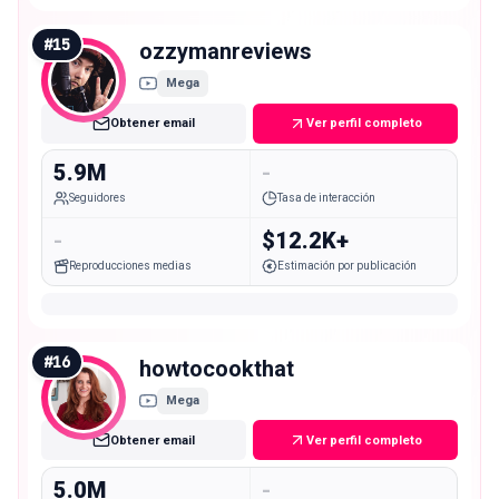
#
15
ozzymanreviews
Mega
Obtener email
Ver perfil completo
5.9M
-
Seguidores
Tasa de interacción
-
$12.2K+
Reproducciones medias
Estimación por publicación
#
16
howtocookthat
Mega
Obtener email
Ver perfil completo
5.0M
-