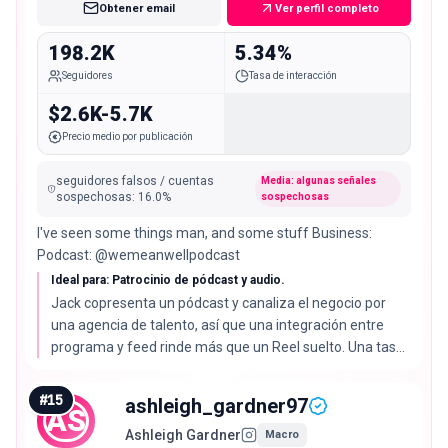
Obtener email
Ver perfil completo
198.2K
5.34%
Seguidores
Tasa de interacción
$2.6K-5.7K
Precio medio por publicación
seguidores falsos / cuentas
Media: algunas señales
sospechosas
:
16.0
%
sospechosas
I've seen some things man, and some stuff Business:
Podcast: @wemeanwellpodcast
Ideal para: Patrocinio de pódcast y audio.
Jack copresenta un pódcast y canaliza el negocio por
una agencia de talento, así que una integración entre
programa y feed rinde más que un Reel suelto. Una tasa
de interacción del 5.34% casi dobla la mediana del 2.72%.
#
15
ashleigh_gardner97
AS
Ashleigh Gardner
Macro