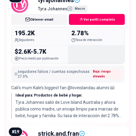
TY
de aquí.
Tyra Johannes
Macro
Obtener email
Ver perfil completo
195.2K
2.78%
Seguidores
Tasa de interacción
$2.6K-5.7K
Precio medio por publicación
seguidores falsos / cuentas sospechosas
:
Baja: riesgo
27.0
%
elevado
Cali’s mum Kale’s biggest fan @loveislandau alumni 📧
Ideal para: Productos de bebé y hogar.
Tyra Johannes salió de Love Island Australia y ahora
publica como madre, un encaje limpio para marcas de
bebé, hogar y familia. Su tasa de interacción del 2.78%
queda justo por encima de la mediana del 2.72%.
#
19
strick.and.fran