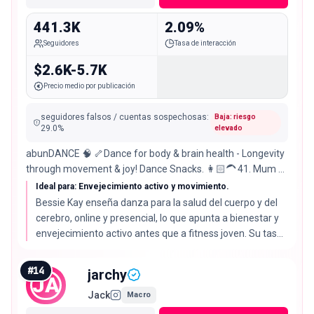
441.3K
2.09%
Seguidores
Tasa de interacción
$2.6K-5.7K
Precio medio por publicación
seguidores falsos / cuentas sospechosas
:
Baja: riesgo
29.0
%
elevado
abunDANCE 🧠 🦴Dance for body & brain health - Longevity
through movement & joy! Dance Snacks. 👩🏻‍🦱 41. Mum of
3 👯‍♀️ In-Person & Online
Ideal para: Envejecimiento activo y movimiento.
Bessie Kay enseña danza para la salud del cuerpo y del
cerebro, online y presencial, lo que apunta a bienestar y
envejecimiento activo antes que a fitness joven. Su tasa
de interacción del 2.09% está por debajo de la mediana
del 2.72% y su audiencia real es del 71%.
#
14
jarchy
JA
Jack
Macro