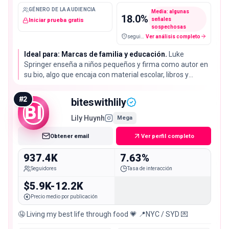
GÉNERO DE LA AUDIENCIA
Media: algunas
18.0
%
señales
Iniciar prueba gratis
sospechosas
seguidores falsos / cuentas sospechosas
Ver análisis completo
Ideal para: Marcas de familia y educación.
Luke
Springer enseña a niños pequeños y firma como autor en
su bio, algo que encaja con material escolar, libros y
productos para familias. Su tasa de interacción del 1.63%
queda por debajo de la mediana de la lista, del 2.72%, así
#
2
biteswithlily
que aquí se compra alcance.
BI
Lily Huynh
Mega
Obtener email
Ver perfil completo
937.4K
7.63%
Seguidores
Tasa de interacción
$5.9K-12.2K
Precio medio por publicación
🤤 Living my best life through food 💗 📍NYC / SYD 💌