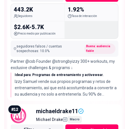
443.2K
1.92%
Seguidores
Tasa de interacción
$2.6K-5.7K
Precio medio por publicación
seguidores falsos / cuentas
Buena: audiencia
sospechosas
:
10.0
%
fiable
Partner @csb Founder @strongbyizzy 300+ workouts, my
exclusive challenges & programs ↓
Ideal para: Programas de entrenamiento y activewear.
Izzy Samuel vende sus propios programas y retos de
entrenamiento, así que está acostumbrada a convertir a
su audiencia y no solo a entretenerla. Su 90% de
audiencia real es el más alto de la lista, con una tasa de
interacción del 1.92% por debajo de la mediana del
#
12
michaeldrake11
MI
2.72%.
Michael Drake
Macro