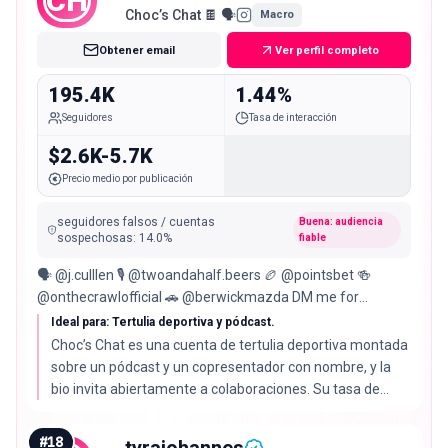
CH
Choc’s Chat 🍫 🗣
Macro
Obtener email
Ver perfil completo
195.4K
1.44%
Seguidores
Tasa de interacción
$2.6K-5.7K
Precio medio por publicación
seguidores falsos / cuentas
Buena: audiencia
sospechosas
:
14.0
%
fiable
🗣️ @j.culllen 🎙️ @twoandahalf.beers 🏉 @pointsbet 🍻
@onthecrawlofficial 🚗 @berwickmazda DM me for
Enquires/Collabs or ✉️ 👇🏻
Ideal para: Tertulia deportiva y pódcast.
Choc’s Chat es una cuenta de tertulia deportiva montada
sobre un pódcast y un copresentador con nombre, y la
bio invita abiertamente a colaboraciones. Su tasa de
interacción del 1.44% está por debajo de la mediana del
2.72%, pero su 86% de audiencia real es de los mejores
#
18
tyrajohannes