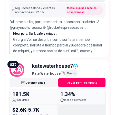
seguidores falsos / cuentas
Media: algunas señales
sospechosas
:
22.0
%
sospechosas
full time surfer, part time barista, occasional cricketer 🏏
@graynicolls_ausnz ☕️ @rocketespressoau 🚙
@toowoombatoyota 👟@nike 🕶️ @carveeyewearau
Ideal para: Surf, café y críquet.
Georgia Voll se describe como surfista a tiempo
completo, barista a tiempo parcial y jugadora ocasional
de críquet, y nombra socios de surf, café, coche y
calzado. Su tasa de interacción del 33.65% es con
diferencia la más alta de la lista.
#
23
katewaterhouse7
KA
Kate Waterhouse
Macro
Obtener email
Ver perfil completo
191.5K
1.34%
Seguidores
Tasa de interacción
$2.6K-5.7K