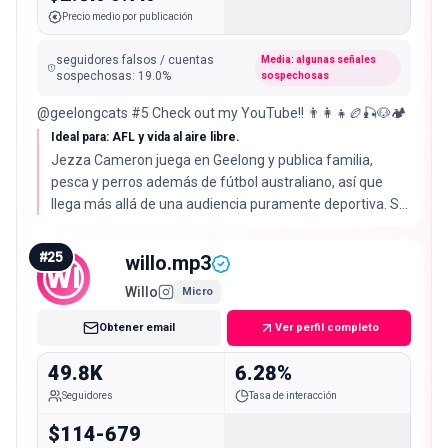
Precio medio por publicación
seguidores falsos / cuentas
Media: algunas señales
sospechosas
:
19.0
%
sospechosas
@geelongcats #5 Check out my YouTube!! 👨‍👩‍👧🏉🎣🐶🏕
Ideal para: AFL y vida al aire libre.
Jezza Cameron juega en Geelong y publica familia,
pesca y perros además de fútbol australiano, así que
llega más allá de una audiencia puramente deportiva. Su
tasa de interacción del 5.53% ronda el doble de la
mediana del 2.72%.
#
25
willo.mp3
WI
Willo
Micro
Obtener email
Ver perfil completo
49.8K
6.28%
Seguidores
Tasa de interacción
$114-679