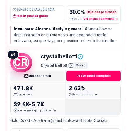
GÉNERO DE LA AUDIENCIA
30.0
%
Baja: riesgo elevado
Iniciar prueba gratis
seguidores falsos / cuentas sospechosas
Ver análisis completo
Ideal para: Alcance lifestyle general.
Alanna Pow no
deja casi nada en su bio salvo una segunda cuenta
enlazada, así que hay poco posicionamiento declarado
sobre el que construir un brief. Su tasa de interacción del
3.00% supera la mediana del 2.72%, pero un 70% de
#
9
crystalbellotti
audiencia real está entre los datos más flojos de aquí.
CR
Crystal Bellotti
Macro
Obtener email
Ver perfil completo
471.8K
2.63%
Seguidores
Tasa de interacción
$2.6K-5.7K
Precio medio por publicación
Gold Coast • Australia @FashionNova Shoots: Socials: