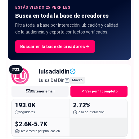
2.72%.
ESTÁS VIENDO 25 PERFILES
Busca en toda la base de creadores
Filtra toda la base por interacción, ubicación y calidad
de la audiencia, y exporta contactos verificados.
Buscar en la base de creadores
#
21
luisadaldin
LU
Luisa Dal Din
Macro
Obtener email
Ver perfil completo
193.0K
2.72%
Seguidores
Tasa de interacción
$2.6K-5.7K
Precio medio por publicación