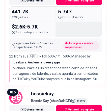
Obtener email
Ver perfil completo
441.7K
5.74%
Seguidores
Tasa de interacción
$2.6K-5.7K
Precio medio por publicación
seguidores falsos / cuentas
Media: algunas señales
sospechosas
:
19.0
%
sospechosas
22 from aus 🇦🇺 TikTok 600k/ YT 500k Managed by
Ideal para: Audiencia joven y apps.
Michael Drake es un creador de vídeo corto de 22 años
con agencia de talento, y su bio apunta a comunidades
de TikTok y YouTube mayores que la de Instagram. Su
tasa de interacción del 5.74% es más del doble de la
mediana del 2.72%.
#
13
bessiekay
BE
Bessie Kay (abunDANCE)
Macro
Obtener email
Ver perfil completo