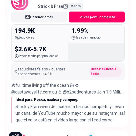
ST
Strick & Fran
Macro
Obtener email
Ver perfil completo
194.9K
1.99%
Seguidores
Tasa de interacción
$2.6K-5.7K
Precio medio por publicación
seguidores falsos / cuentas
Buena: audiencia
sospechosas
:
14.0
%
fiable
⛺️full time living off the ocean 🎣 ♻️
@castawayslife.com.au ⚓️ @b2badventures Join 1.9 Million
+ on YouTube 🍿📺
Ideal para: Pesca, náutica y camping.
Strick y Fran viven del océano a tiempo completo y llevan
un canal de YouTube mucho mayor que su Instagram, así
que el valor está en el vídeo largo con el feed como
apoyo. Su tasa de interacción del 1.99% está por debajo
de la mediana del 2.72%.
#
20