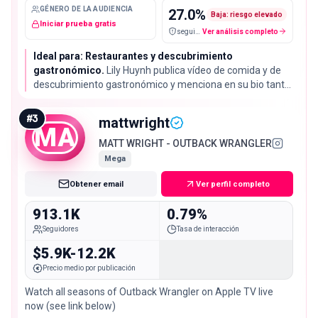
GÉNERO DE LA AUDIENCIA
27.0
%
Baja: riesgo elevado
Iniciar prueba gratis
seguidores falsos / cuentas sospechosas
Ver análisis completo
Ideal para: Restaurantes y descubrimiento
gastronómico.
Lily Huynh publica vídeo de comida y de
descubrimiento gastronómico y menciona en su bio tanto
Nueva York como Sídney, así que el brief debe dejar clara
la ciudad. Su tasa de interacción del 7.63% es la más alta
#
3
mattwright
de las cinco cuentas más grandes de la lista.
MA
MATT WRIGHT - OUTBACK WRANGLER
Mega
Obtener email
Ver perfil completo
913.1K
0.79%
Seguidores
Tasa de interacción
$5.9K-12.2K
Precio medio por publicación
Watch all seasons of Outback Wrangler on Apple TV live
now (see link below)