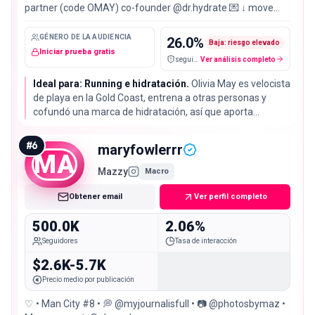
partner (code OMAY) co-founder @dr.hydrate 💌 ↓ move
with me
GÉNERO DE LA AUDIENCIA
26.0
%
Baja: riesgo elevado
Iniciar prueba gratis
seguidores falsos / cuentas sospechosas
Ver análisis completo
Ideal para: Running e hidratación.
Olivia May es velocista
de playa en la Gold Coast, entrena a otras personas y
cofundó una marca de hidratación, así que aporta
conocimiento de categoría además de alcance. Su tasa
de interacción del 1.04% está muy por debajo de la
#
6
maryfowlerrr
mediana del 2.72%.
MA
Mazzy
Macro
Obtener email
Ver perfil completo
500.0K
2.06%
Seguidores
Tasa de interacción
$2.6K-5.7K
Precio medio por publicación
♡ • Man City #8 • 💭 @myjournalisfull • 📷 @photosbymaz •