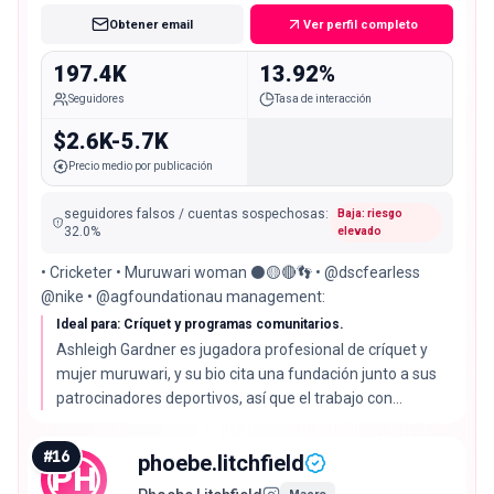
Obtener email
Ver perfil completo
197.4K
13.92%
Seguidores
Tasa de interacción
$2.6K-5.7K
Precio medio por publicación
seguidores falsos / cuentas sospechosas
:
Baja: riesgo
32.0
%
elevado
• Cricketer • Muruwari woman ⚫️🟡🔴👣 • @dscfearless
@nike • @agfoundationau management:
Ideal para: Críquet y programas comunitarios.
Ashleigh Gardner es jugadora profesional de críquet y
mujer muruwari, y su bio cita una fundación junto a sus
patrocinadores deportivos, así que el trabajo con
propósito es creíble aquí. Su tasa de interacción del
13.92% está entre las tres más altas, aunque su
#
16
phoebe.litchfield
PH
audiencia real es solo del 68%.