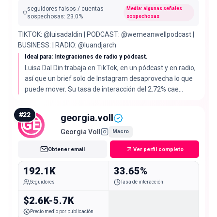
seguidores falsos / cuentas
Media: algunas señales
sospechosas
:
23.0
%
sospechosas
TIKTOK: @luisadaldin | PODCAST: @wemeanwellpodcast |
BUSINESS: | RADIO: @luandjarch
Ideal para: Integraciones de radio y pódcast.
Luisa Dal Din trabaja en TikTok, en un pódcast y en radio,
así que un brief solo de Instagram desaprovecha lo que
puede mover. Su tasa de interacción del 2.72% cae
exactamente en la mediana de la lista, con un 77% de
audiencia real.
#
22
georgia.voll
GE
Georgia Voll
Macro
Obtener email
Ver perfil completo
192.1K
33.65%
Seguidores
Tasa de interacción
$2.6K-5.7K
Precio medio por publicación