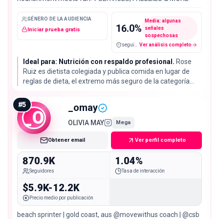
GÉNERO DE LA AUDIENCIA
Media: algunas
16.0
%
señales
Iniciar prueba gratis
sospechosas
seguidores falsos / cuentas sospechosas
Ver análisis completo
Ideal para: Nutrición con respaldo profesional.
Rose
Ruiz es dietista colegiada y publica comida en lugar de
reglas de dieta, el extremo más seguro de la categoría
para una marca regulada. Una tasa de interacción del
3.89% y un 84% de audiencia real lo respaldan.
#
5
_omay
_O
OLIVIA MAY
Mega
Obtener email
Ver perfil completo
870.9K
1.04%
Seguidores
Tasa de interacción
$5.9K-12.2K
Precio medio por publicación
beach sprinter | gold coast, aus @movewithus coach | @csb