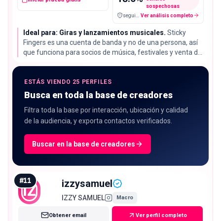
sospechosas
seguidores falsos / cuentas sospechosas
Ver análisis completo
Ideal para: Giras y lanzamientos musicales.
Sticky
Fingers es una cuenta de banda y no de una persona, así
que funciona para socios de música, festivales y venta de
entradas y para poco más. Una tasa de interacción del
1.30% queda por debajo de la mediana del 2.72%, planifica
alcance de anuncio y no comentarios.
ESTÁS VIENDO 25 PERFILES
Busca en toda la base de creadores
Filtra toda la base por interacción, ubicación y calidad
de la audiencia, y exporta contactos verificados.
Buscar en la base de creadores
#
11
izzysamuel
IZ
IZZY SAMUEL
Macro
Obtener email
Ver perfil completo