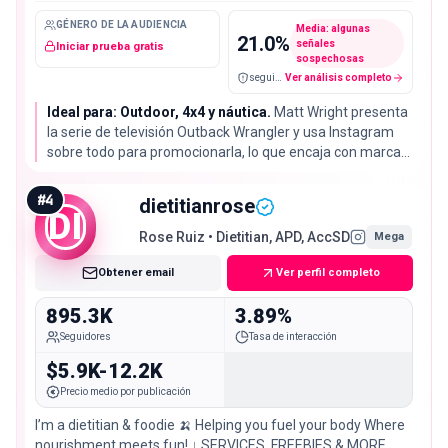
GÉNERO DE LA AUDIENCIA
Media: algunas
21.0
%
señales
Iniciar prueba gratis
sospechosas
seguidores falsos / cuentas sospechosas
Ver análisis completo
Ideal para: Outdoor, 4x4 y náutica.
Matt Wright presenta
la serie de televisión Outback Wrangler y usa Instagram
sobre todo para promocionarla, lo que encaja con marcas
de vehículos y equipo outdoor. Su tasa de interacción del
0.79% es la más baja de la lista, aquí se compra audiencia
#
4
dietitianrose
y no conversación.
DI
Rose Ruiz • Dietitian, APD, AccSD
Mega
Obtener email
Ver perfil completo
895.3K
3.89%
Seguidores
Tasa de interacción
$5.9K-12.2K
Precio medio por publicación
I’m a dietitian & foodie 🍌 Helping you fuel your body Where
nourishment meets fun! ↓ SERVICES, FREEBIES & MORE