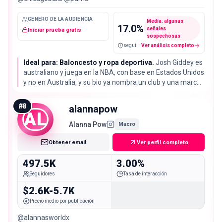
GÉNERO DE LA AUDIENCIA
Media: algunas
17.0
%
señales
Iniciar prueba gratis
sospechosas
seguidores falsos / cuentas sospechosas
Ver análisis completo
Ideal para: Baloncesto y ropa deportiva.
Josh Giddey es
australiano y juega en la NBA, con base en Estados Unidos
y no en Australia, y su bio ya nombra un club y una marca
de calzado. Su tasa de interacción del 5.95% es más del
doble de la mediana del 2.72%.
#
8
alannapow
AL
Alanna Pow
Macro
Obtener email
Ver perfil completo
497.5K
3.00%
Seguidores
Tasa de interacción
$2.6K-5.7K
Precio medio por publicación
@alannasworldx