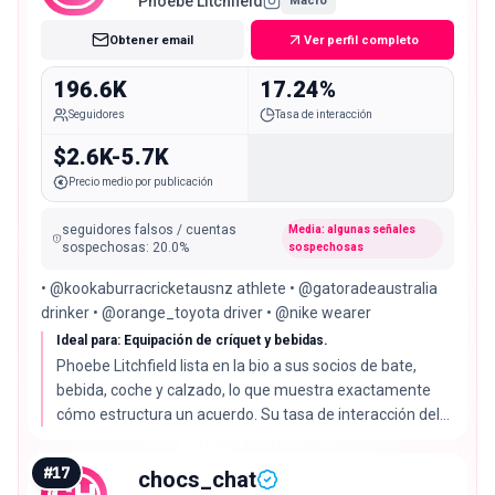
Phoebe Litchfield
Macro
Obtener email
Ver perfil completo
196.6K
17.24%
Seguidores
Tasa de interacción
$2.6K-5.7K
Precio medio por publicación
seguidores falsos / cuentas
Media: algunas señales
sospechosas
:
20.0
%
sospechosas
• @kookaburracricketausnz athlete • @gatoradeaustralia
drinker • @orange_toyota driver • @nike wearer
Ideal para: Equipación de críquet y bebidas.
Phoebe Litchfield lista en la bio a sus socios de bate,
bebida, coche y calzado, lo que muestra exactamente
cómo estructura un acuerdo. Su tasa de interacción del
17.24% es la segunda de la lista, con un 80% de audiencia
real.
#
17
chocs_chat