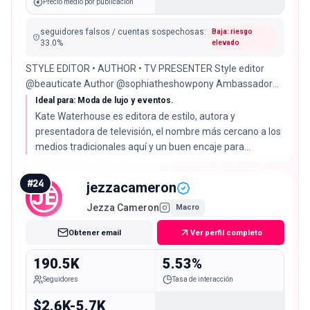
Precio medio por publicación
seguidores falsos / cuentas sospechosas
:
Baja: riesgo
33.0
%
elevado
STYLE EDITOR • AUTHOR • TV PRESENTER Style editor
@beauticate Author @sophiatheshowpony Ambassador
@lexusaustralia
Ideal para: Moda de lujo y eventos.
Kate Waterhouse es editora de estilo, autora y
presentadora de televisión, el nombre más cercano a los
medios tradicionales aquí y un buen encaje para
lanzamientos premium. Su 67% de audiencia real es el
más bajo de la lista y su tasa de interacción del 1.34%
#
24
jezzacameron
JE
está por debajo de la mediana del 2.72%.
Jezza Cameron
Macro
Obtener email
Ver perfil completo
190.5K
5.53%
Seguidores
Tasa de interacción
$2.6K-5.7K