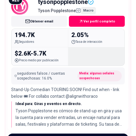
tysonpopplestone
TY
Tyson Popplestone
Macro
Obtener email
Ver perfil completo
194.7K
2.05%
Seguidores
Tasa de interacción
$2.6K-5.7K
Precio medio por publicación
seguidores falsos / cuentas
Media: algunas señales
sospechosas
:
16.0
%
sospechosas
Stand-Up Comedian TOURING SOON! Find out when - link
below 🎟️ For collabs contact @alignwithoraco
Ideal para: Giras y eventos en directo.
Tyson Popplestone es cómico de stand-up en gira y usa
la cuenta para vender entradas, un encaje natural para
salas, festivales y plataformas de ticketing. Su tasa de
interacción del 2.05% está por debajo de la mediana del