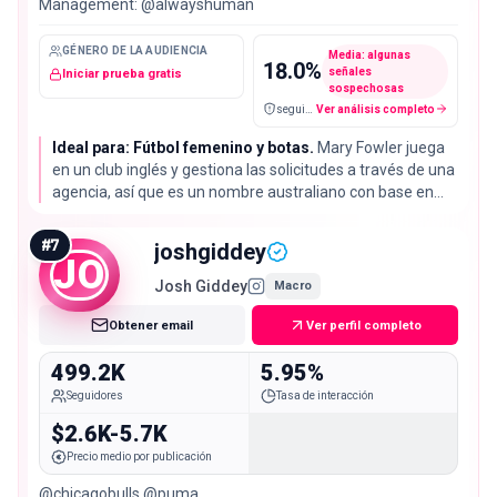
Management: @alwayshuman
GÉNERO DE LA AUDIENCIA
Media: algunas
18.0
%
señales
Iniciar prueba gratis
sospechosas
seguidores falsos / cuentas sospechosas
Ver análisis completo
Ideal para: Fútbol femenino y botas.
Mary Fowler juega
en un club inglés y gestiona las solicitudes a través de una
agencia, así que es un nombre australiano con base en
Europa y no una creadora local de lifestyle. Su tasa de
interacción del 2.06% queda justo por debajo de la
#
7
joshgiddey
mediana del 2.72%.
JO
Josh Giddey
Macro
Obtener email
Ver perfil completo
499.2K
5.95%
Seguidores
Tasa de interacción
$2.6K-5.7K
Precio medio por publicación
@chicagobulls @puma