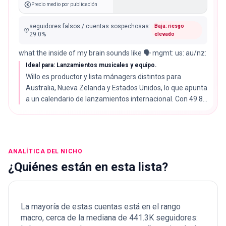
Precio medio por publicación
seguidores falsos / cuentas sospechosas
:
Baja: riesgo
29.0
%
elevado
what the inside of my brain sounds like 🗣️ mgmt: us: au/nz:
Ideal para: Lanzamientos musicales y equipo.
Willo es productor y lista mánagers distintos para
Australia, Nueva Zelanda y Estados Unidos, lo que apunta
a un calendario de lanzamientos internacional. Con 49.8K
seguidores es la única cuenta micro de la lista, con una
tasa de interacción del 6.28%.
ANALÍTICA DEL NICHO
¿Quiénes están en esta lista?
La mayoría de estas cuentas está en el rango
macro, cerca de la mediana de 441.3K seguidores: