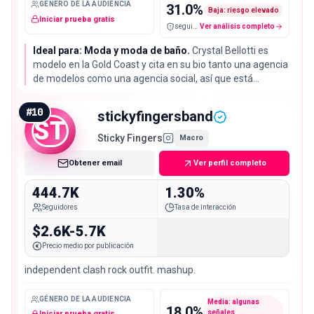
GÉNERO DE LA AUDIENCIA
31.0
%
Baja: riesgo elevado
Iniciar prueba gratis
seguidores falsos / cuentas sospechosas
Ver análisis completo
Ideal para: Moda y moda de baño.
Crystal Bellotti es
modelo en la Gold Coast y cita en su bio tanto una agencia
de modelos como una agencia social, así que está
montada para sesiones pagadas y no para regalos. Su
audiencia real es del 69%, uno de los valores más bajos de
#
10
stickyfingersband
la lista.
ST
Sticky Fingers
Macro
Obtener email
Ver perfil completo
444.7K
1.30%
Seguidores
Tasa de interacción
$2.6K-5.7K
Precio medio por publicación
independent clash rock outfit. mashup.
GÉNERO DE LA AUDIENCIA
Media: algunas
18.0
%
señales
Iniciar prueba gratis