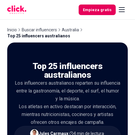
Skip to content
Empieza gratis
Inicio
Buscar influencers
Australia
Top 25 influencers australianos
Funcionalidades
Top 25 influencers
Herramientas
gratuitas
australianos
Los influencers australianos reparten su influencia
entre la gastronomía, el deporte, el surf, el humor
y la música.
Los atletas en activo destacan por interacción,
mientras nutricionistas, cocineros y artistas
ofrecen otros encajes de campaña.
Jules Carmaux
·
4 min de lectura
·