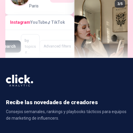
3/5
Paris
Instagram
YouTube
TikTok
by
Search
topics
Advanced filters
#…
Creator
Followers
Engagement
Rate
Recibe las novedades de creadores
Consejos semanales, rankings y playbooks tácticos para equipos
de marketing de influencers.