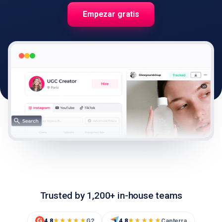
Empezar gratis
🇪🇸
ES
Trusted by 1,200+ in-house teams
4.8
G2
4.8
Capterra
★★★★★
★★★★★