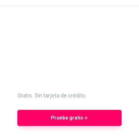
Busca entre 400M+
creadores. Evalúa con
AQS. Gestiona campañas
de principio a fin.
Gratis. Sin tarjeta de crédito.
Prueba gratis
Reservar una demo