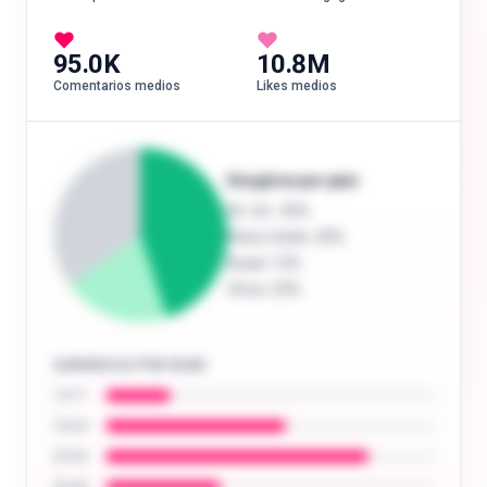
95.0K
10.8M
Comentarios medios
Likes medios
Desglose por país
EE. UU.
: 45%
Reino Unido
: 20%
Brasil
: 12%
Otros
: 23%
AUDIENCIA POR EDAD
13-17
18-24
25-34