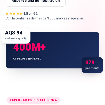
Reserve una demostración
★★★★★
4.8 on G2
Con la confianza de más de 3.500 marcas y agencias
🇪🇸
ES
AQS 94
audience quality
400M+
creators indexed
$79
per month
EXPLORAR POR PLATAFORMA