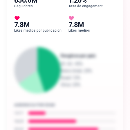
650.0M
1.20%
Seguidores
Tasa de engagement
7.8M
7.8M
Likes medios por publicación
Likes medios
Desglose por país
EE. UU.
: 45%
Reino Unido
: 20%
Brasil
: 12%
Otros
: 23%
AUDIENCIA POR EDAD
13-17
18-24
25-34