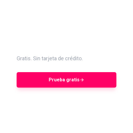
Busca entre 400M+
creadores. Evalúa con
AQS. Gestiona campañas
de principio a fin.
Gratis. Sin tarjeta de crédito.
Prueba gratis
Reservar una demo