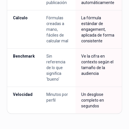
publicación
automáticamente
Cálculo
Fórmulas
La fórmula
creadas a
estándar de
mano,
engagement,
fáciles de
aplicada de forma
calcular mal
consistente
Benchmark
Sin
Ve la cifra en
referencia
contexto según el
de lo que
tamaño de la
significa
audiencia
'bueno'
Velocidad
Minutos por
Un desglose
perfil
completo en
segundos