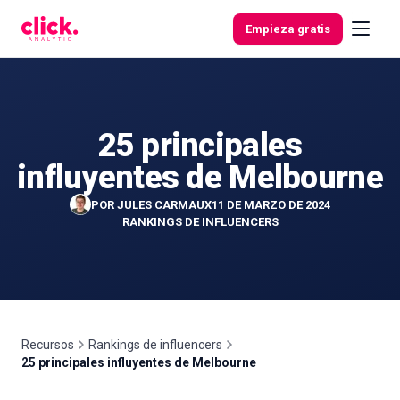
Skip to content
Empieza gratis
25 principales
Funcionalidades
influyentes de Melbourne
Herramientas
POR
JULES CARMAUX
11 DE MARZO DE 2024
gratuitas
RANKINGS DE INFLUENCERS
Recursos
Rankings de influencers
25 principales influyentes de Melbourne