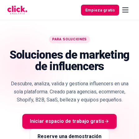
Skip to content
Empieza gratis
PARA SOLUCIONES
Funcionalidades
Soluciones de marketing
de influencers
Herramientas
gratuitas
Descubre, analiza, valida y gestiona influencers en una
sola plataforma. Creado para agencias, ecommerce,
Shopify, B2B, SaaS, belleza y equipos pequeños.
Iniciar espacio de trabajo gratis
Reserve una demostración