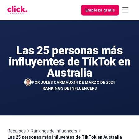
Skip to content
Empieza gratis
Las 25 personas más
Funcionalidades
influyentes de TikTok en
Herramientas
Australia
gratuitas
POR
JULES CARMAUX
14 DE MARZO DE 2024
RANKINGS DE INFLUENCERS
Recursos
Rankings de influencers
Las 25 personas más influyentes de TikTok en Australia