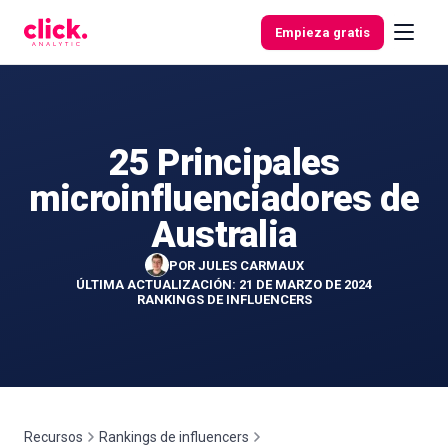
Skip to content
Empieza gratis
25 Principales
Funcionalidades
microinfluenciadores de
Herramientas
Australia
gratuitas
POR
JULES CARMAUX
ÚLTIMA ACTUALIZACIÓN: 21 DE MARZO DE 2024
RANKINGS DE INFLUENCERS
Recursos
Rankings de influencers