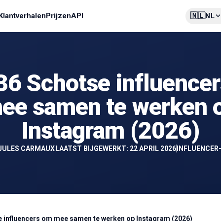
🇳🇱
Klantverhalen
Prijzen
API
NL
36 Schotse influence
ee samen te werken 
Instagram (2026)
JULES CARMAUX
LAATST BIJGEWERKT: 22 APRIL 2026
INFLUENCER
e influencers om mee samen te werken op Instagram (2026)