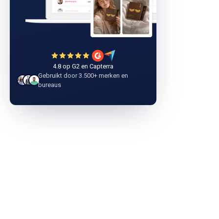
4.8 op G2 en Capterra
Gebruikt door 3.500+ merken en
bureaus