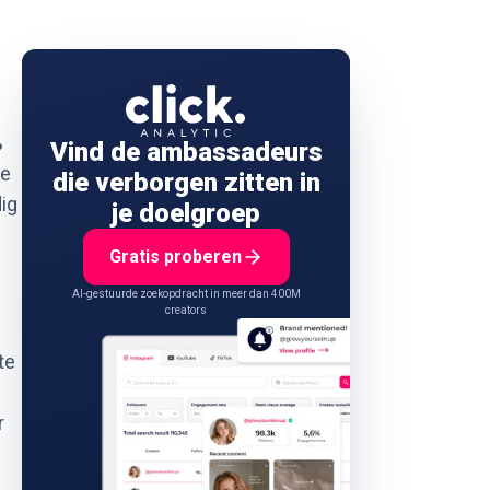
%
Vind de ambassadeurs
de
die verborgen zitten in
ig
je doelgroep
Gratis proberen
AI-gestuurde zoekopdracht in meer dan 400M
creators
te
n
r