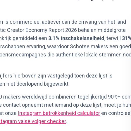
m is commercieel actiever dan de omvang van het land
ytic Creator Economy Report 2026 behalen middelgrote
inkrijk gemiddeld een
3.1% inschakelsnelheid
, terwijl
31
rschappen ervaring, waardoor Schotse makers een goe
en toerismecampagnes die authentieke lokale stemmen nod
fers hierboven zijn vastgelegd toen deze lijst is
en niet doorlopend bijgewerkt.
700 makers wereldwijd combineren tegelijkertijd 90%+ ech
 contact opneemt met iemand op deze lijst, moet je hu
met onze
Instagram betrokkenheid calculator
en controlee
stagram valse volger checker
.