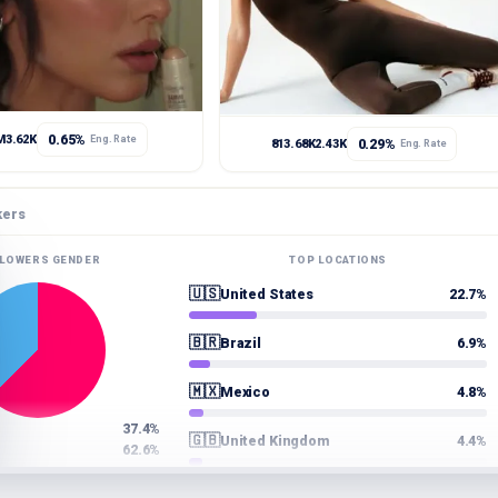
0.65%
M
3.62K
Eng. Rate
0.29%
813.68K
2.43K
Eng. Rate
kers
LOWERS GENDER
TOP LOCATIONS
🇺🇸
United States
22.7%
🇧🇷
Brazil
6.9%
🇲🇽
Mexico
4.8%
37.4%
🇬🇧
United Kingdom
4.4%
62.6%