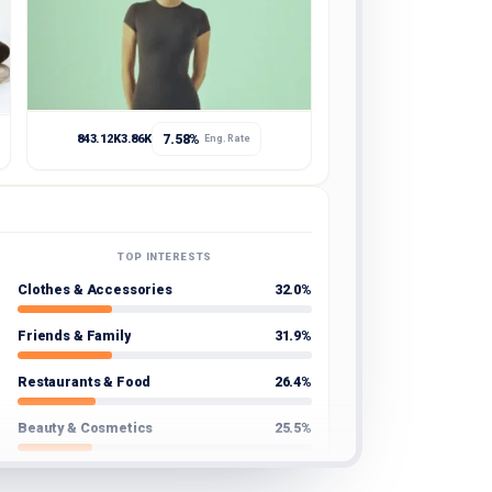
7.58%
843.12K
3.86K
Eng. Rate
TOP INTERESTS
Clothes & Accessories
32.0%
Friends & Family
31.9%
Restaurants & Food
26.4%
Beauty & Cosmetics
25.5%