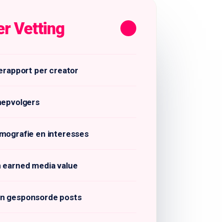
er Vetting
ierapport per creator
nepvolgers
emografie en interesses
n earned media value
en gesponsorde posts