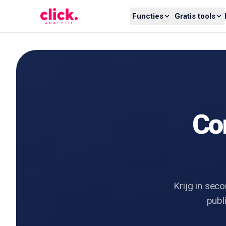
Skip to content
Functies
Gratis tools
Con
Krijg in sec
publ