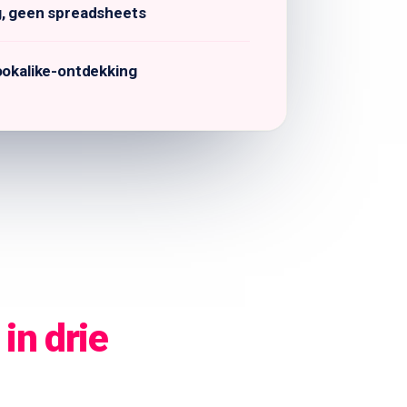
g, geen spreadsheets
ookalike-ontdekking
r
in drie