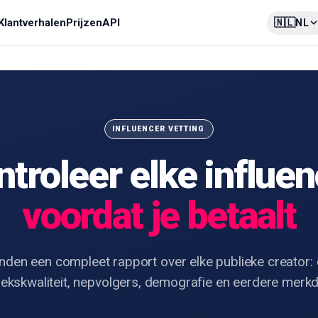
🇳🇱
Klantverhalen
Prijzen
API
NL
INFLUENCER VETTING
troleer elke influe
voordat je betaalt
onden een compleet rapport over elke publieke creator
iekskwaliteit, nepvolgers, demografie en eerdere merkd