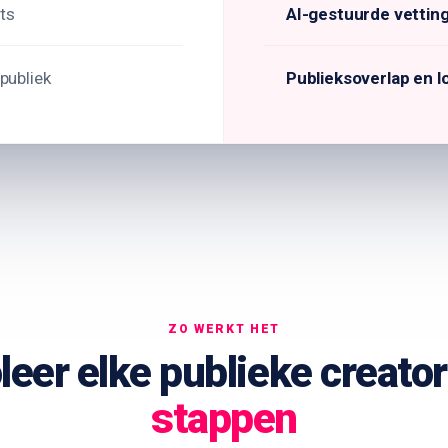
ts
AI-gestuurde vettin
publiek
Publieksoverlap en l
ZO WERKT HET
leer elke publieke creato
stappen