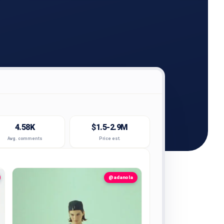
4.58K
$1.5-2.9M
Avg. comments
Price est.
@adanola