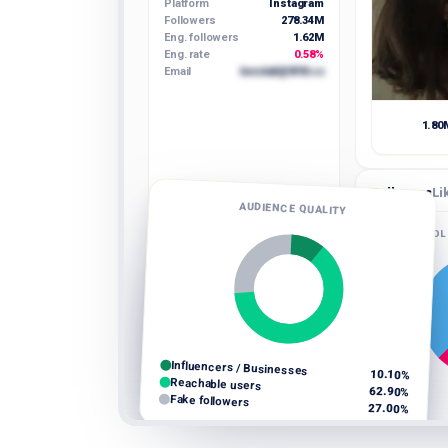
Platform
Instagram
Followers
278.34M
Eng. followers
1.62M
Eng. rate
0.58%
Email
kendall@818.co
1.80
Followers
Li
AUDIENCE QUALITY
FOL
Influencers / Businesses
10.10%
Reachable users
Male
62.90%
Fake followers
Female
27.00%