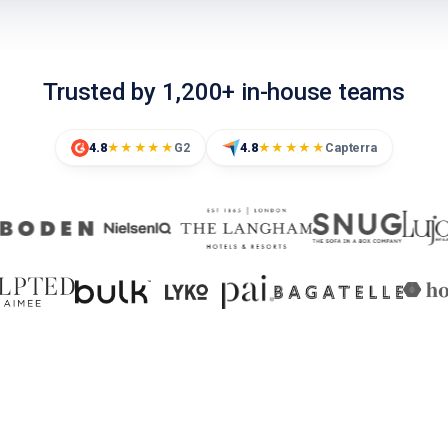
Trusted by 1,200+ in-house teams
4.8
G2
4.8
Capterra
★★★★★
★★★★★