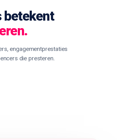
 betekent
eren.
lgers, engagementprestaties
luencers die presteren.