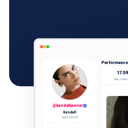
Performance 
17.5
Avg. reels
@kendalljenner
Kendall
"@Drink818"