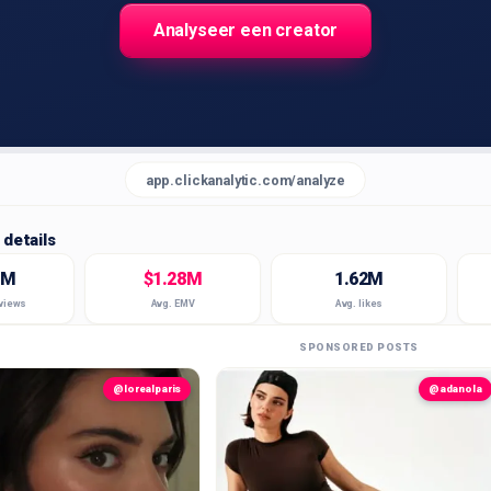
Analyseer een creator
app.clickanalytic.com/analyze
details
9M
$1.28M
1.62M
 views
Avg. EMV
Avg. likes
SPONSORED POSTS
@lorealparis
@adanola