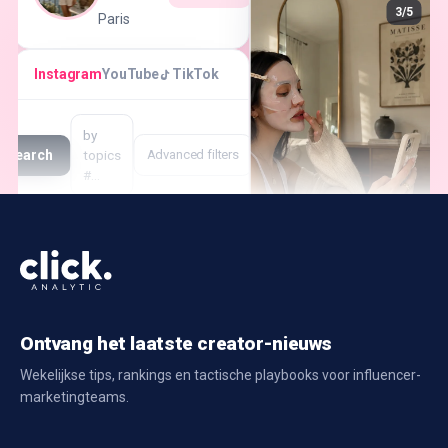
3/5
Paris
Instagram
YouTube
TikTok
by
Search
topics
Advanced filters
#…
Creator
Followers
Engagement
Rate
Ontvang het laatste creator-nieuws
Wekelijkse tips, rankings en tactische playbooks voor influencer-
marketingteams.