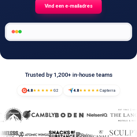
Vind een e-mailadres
🇳🇱
NL
Trusted by 1,200+ in-house teams
4.8
G2
4.8
Capterra
★★★★★
★★★★★