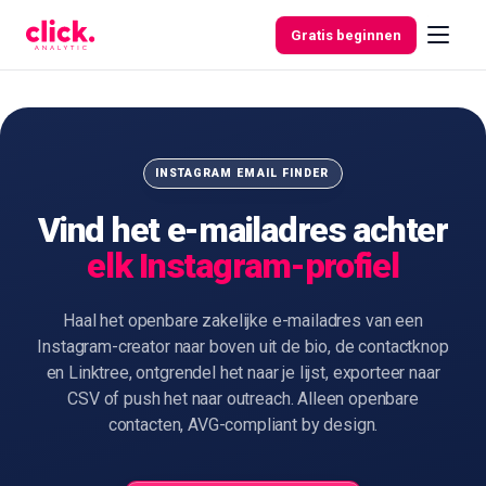
Skip to content
Gratis beginnen
Functies
INSTAGRAM EMAIL FINDER
Vind het e-mailadres achter
Gratis
elk Instagram-profiel
tools
Haal het openbare zakelijke e-mailadres van een
Instagram-creator naar boven uit de bio, de contactknop
en Linktree, ontgrendel het naar je lijst, exporteer naar
CSV of push het naar outreach. Alleen openbare
contacten, AVG-compliant by design.