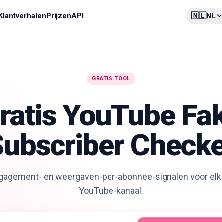
🇳🇱
Klantverhalen
Prijzen
API
NL
GRATIS TOOL
ratis YouTube Fa
ubscriber Check
ngagement- en weergaven-per-abonnee-signalen voor elk
YouTube-kanaal.