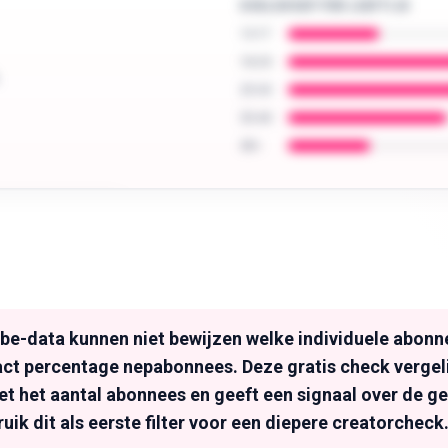
DOELGROEP PER LEEFTIJD
13-17
18-24
25-34
35-44
45+
tor: leeftijd,
er.
e-data kunnen niet bewijzen welke individuele abonne
act percentage nepabonnees. Deze gratis check verge
t het aantal abonnees en geeft een signaal over de g
ruik dit als eerste filter voor een diepere creatorcheck