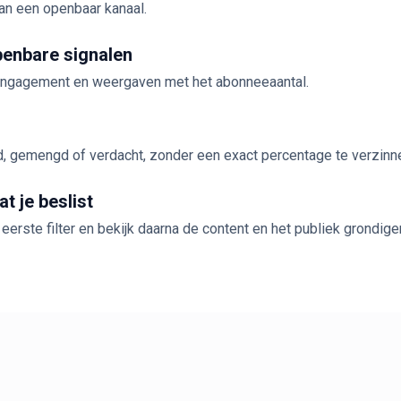
an een openbaar kanaal.
penbare signalen
 engagement en weergaven met het abonneeaantal.
l
d, gemengd of verdacht, zonder een exact percentage te verzinn
t je beslist
 eerste filter en bekijk daarna de content en het publiek grondiger