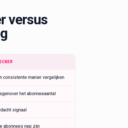
r versus
ng
ECKER
n consistente manier vergelijken
egenover het abonneeaantal
dacht signaal
le abonnees nep zijn