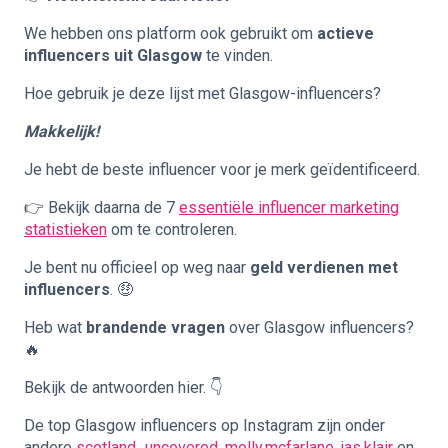
We hebben ons platform ook gebruikt om
actieve
influencers uit Glasgow
te vinden.
Hoe gebruik je deze lijst met Glasgow-influencers?
Makkelijk!
Je hebt de beste influencer voor je merk geïdentificeerd.
👉 Bekijk daarna de 7
essentiële influencer marketing
statistieken
om te controleren.
Je bent nu officieel op weg naar
geld verdienen met
influencers
. 🤑
Heb wat
brandende vragen
over Glasgow influencers?
🔥
Bekijk de antwoorden hier. 👇
De top Glasgow influencers op Instagram zijn onder
andere
scotland_uncovered
,
molly.mcfarlane
,
jas.klair
en