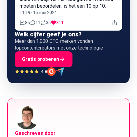
moeten beoordelen, is het een 10 op 10.
11:19 · 16 mei 2024
85
11
35
311
Welk cijfer geef je ons?
Meer dan 1.000 DTC-merken vonden
topcontentcreators met onze technologie
Gratis proberen
4.8
Geschreven door