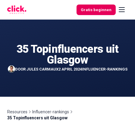
Skip to content
Gratis beginnen
35 Topinfluencers uit
Functies
Glasgow
Gratis
DOOR
JULES CARMAUX
2 APRIL 2024
INFLUENCER-RANKINGS
tools
Resources
Influencer-rankings
35 Topinfluencers uit Glasgow