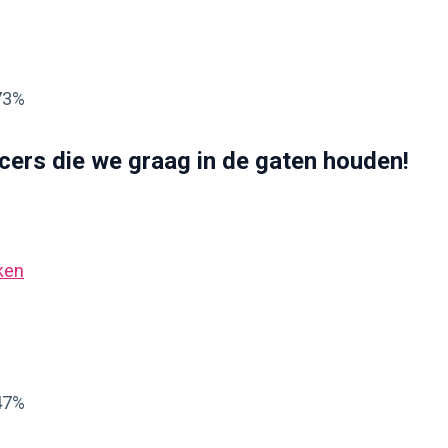
.73%
encers die we graag in de gaten houden!
ken
.47%