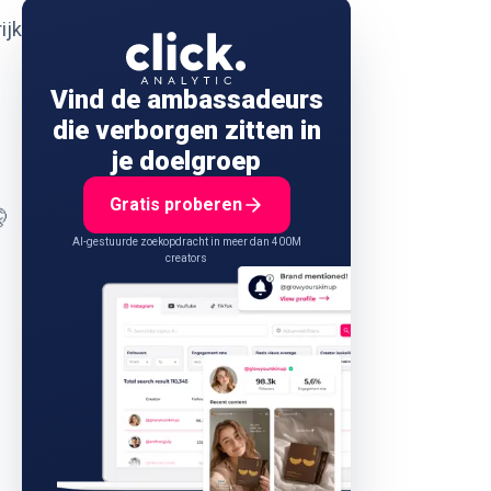
ijk
Vind de ambassadeurs
die verborgen zitten in
je doelgroep
Gratis proberen

AI-gestuurde zoekopdracht in meer dan 400M
creators