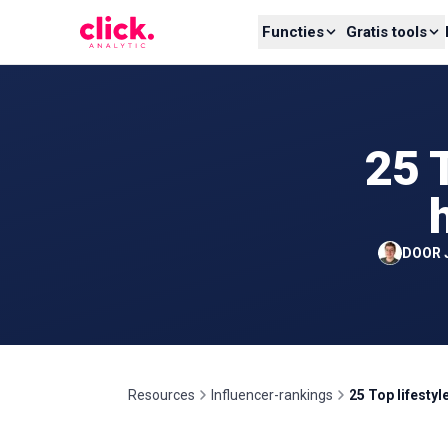
Skip to content
Functies
Gratis tools
25 T
DOOR
Resources
Influencer-rankings
25 Top lifestyl