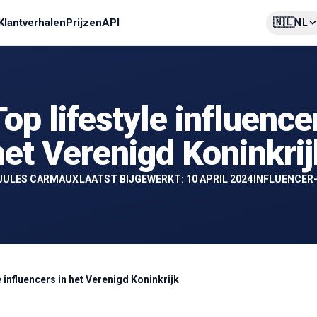
🇳🇱
Klantverhalen
Prijzen
API
NL
op lifestyle influence
het Verenigd Koninkrij
JULES CARMAUX
LAATST BIJGEWERKT: 10 APRIL 2024
INFLUENCER
e influencers in het Verenigd Koninkrijk