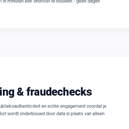
 in minuten een shortlist te bouwen - geen dagen
ing & fraudechecks
ublieksauthenticiteit en echte engagement voordat je
tlist wordt onderbouwd door data in plaats van alleen