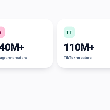
G
TT
40M+
110M+
tagram-creators
TikTok-creators