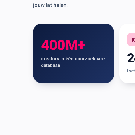
jouw lat halen.
I
400M+
2
creators in één doorzoekbare
database
Ins