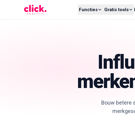
Skip to content
Functies
Gratis tools
Infl
merken
Bouw betere s
merkgesch