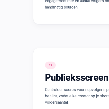
engagement rate en aantal volgers om
handmatig sourcen.
02
Publieksscreen
Controleer scores voor nepvolgers, p
beslist, zodat elke creator op je shor
volgersaantal.