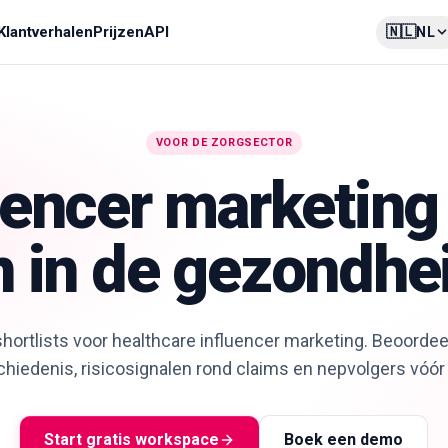
🇳🇱
Klantverhalen
Prijzen
API
NL
VOOR DE ZORGSECTOR
uencer marketing
 in de gezondhe
hortlists voor healthcare influencer marketing. Beoordee
iedenis, risicosignalen rond claims en nepvolgers vóór
Start gratis workspace
Boek een demo