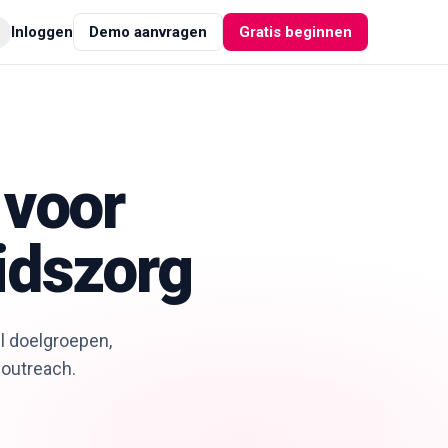
Inloggen
Demo aanvragen
Gratis beginnen
 voor
idszorg
l doelgroepen,
 outreach.