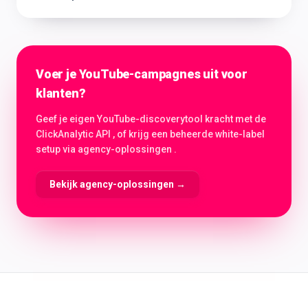
Voer je YouTube-campagnes uit voor
klanten?
Geef je eigen YouTube-discoverytool kracht met de
ClickAnalytic API , of krijg een beheerde white-label
setup via agency-oplossingen .
Bekijk agency-oplossingen
→