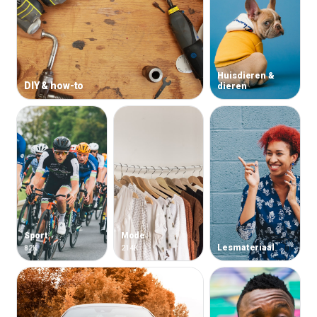
Huisdieren &
DIY & how-to
dieren
Sport
Mode
Lesmateriaal
82K
214K