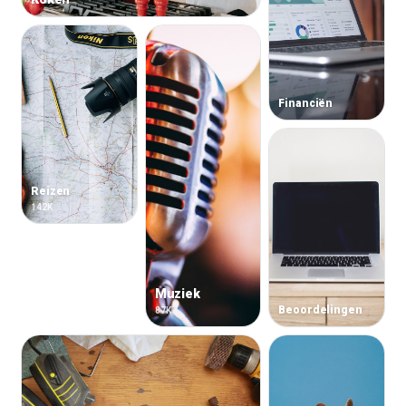
Financiën
Reizen
142K
Muziek
Beoordelingen
87K