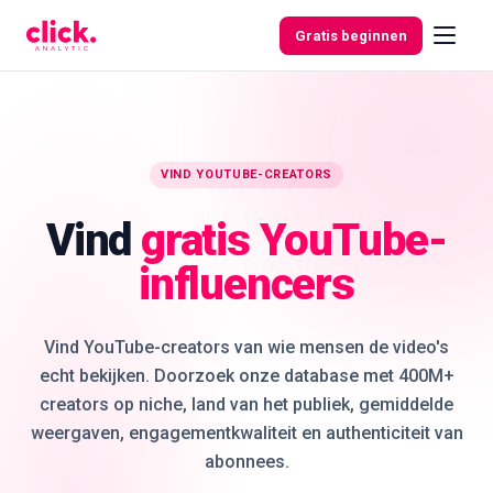
Skip to content
Gratis beginnen
Functies
VIND YOUTUBE-CREATORS
Vind
gratis YouTube-
Gratis
tools
influencers
Vind YouTube-creators van wie mensen de video's
echt bekijken. Doorzoek onze database met 400M+
creators op niche, land van het publiek, gemiddelde
weergaven, engagementkwaliteit en authenticiteit van
abonnees.