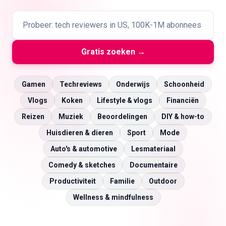
🇳🇱
NL
Gratis zoeken →
Gamen
Techreviews
Onderwijs
Schoonheid
Vlogs
Koken
Lifestyle & vlogs
Financiën
Reizen
Muziek
Beoordelingen
DIY & how-to
Huisdieren & dieren
Sport
Mode
Auto's & automotive
Lesmateriaal
Comedy & sketches
Documentaire
Productiviteit
Familie
Outdoor
Wellness & mindfulness