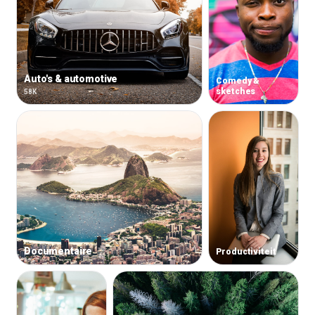
Auto's & automotive
Comedy &
sketches
58K
Documentaire
Productiviteit