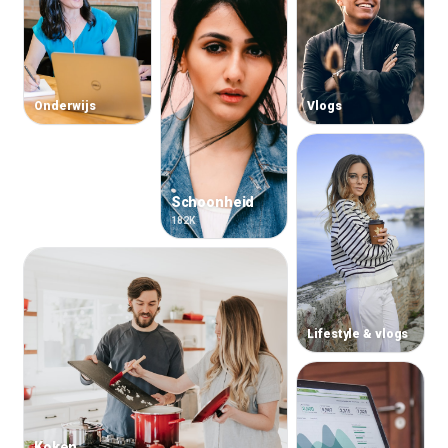
Onderwijs
Vlogs
Schoonheid
182K
Lifestyle & vlogs
Koken