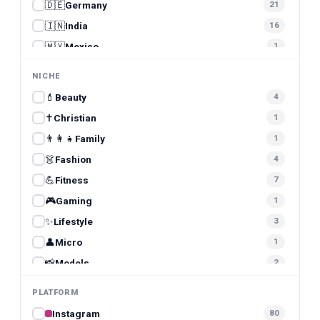
🇩🇪
Germany
21
🇮🇳
India
16
🇲🇽
Mexico
1
🇵🇰
Pakistan
2
NICHE
🇵🇭
Philippines
2
💄
Beauty
4
🇵🇱
Poland
1
✝️
Christian
1
🇪🇸
Spain
6
👨‍👩‍👧
Family
1
🇸🇪
Sweden
1
👗
Fashion
4
🇹🇷
Turkey
3
💪
Fitness
7
🇬🇧
United Kingdom
5
🎮
Gaming
1
🇺🇸
United States
9
✨
Lifestyle
3
👤
Micro
1
📸
Models
2
🤱
Mom
2
PLATFORM
🥗
Nutrition
1
Instagram
80