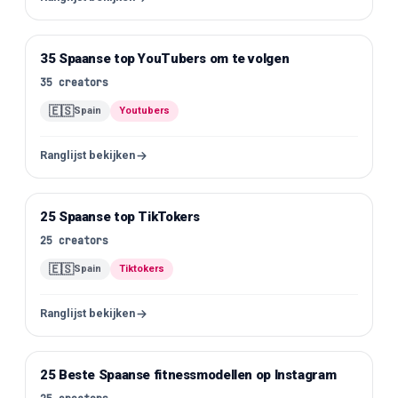
35 Spaanse top YouTubers om te volgen
YouTube
35
creators
🇪🇸
Spain
Youtubers
Ranglijst bekijken
25 Spaanse top TikTokers
TikTok
25
creators
🇪🇸
Spain
Tiktokers
Ranglijst bekijken
25 Beste Spaanse fitnessmodellen op Instagram
Instagram