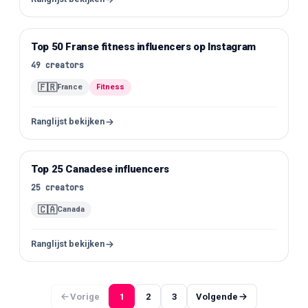
Top 50 Franse fitness influencers op Instagram
Instagram
49
creators
🇫🇷
France
Fitness
Ranglijst bekijken
Top 25 Canadese influencers
Instagram
25
creators
🇨🇦
Canada
Ranglijst bekijken
Vorige
1
2
3
Volgende