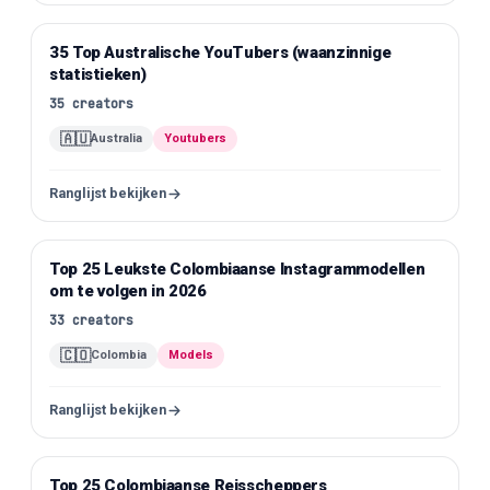
35 Top Australische YouTubers (waanzinnige
YouTube
statistieken)
35
creators
🇦🇺
Australia
Youtubers
Ranglijst bekijken
Top 25 Leukste Colombiaanse Instagrammodellen
Instagram
om te volgen in 2026
33
creators
🇨🇴
Colombia
Models
Ranglijst bekijken
Top 25 Colombiaanse Reisscheppers
Instagram