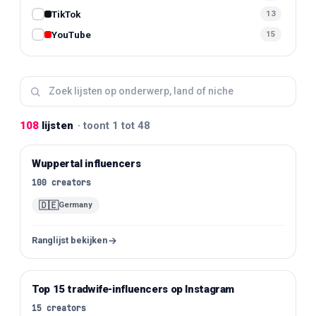
🎬
Tiktokers
6
TikTok
13
🏡
Tradwife
1
YouTube
15
✈️
Travel
2
▶️
Youtubers
13
108
lijsten
·
toont 1 tot 48
Wuppertal influencers
Instagram
100
creators
🇩🇪
Germany
Ranglijst bekijken
Top 15 tradwife-influencers op Instagram
Instagram
15
creators