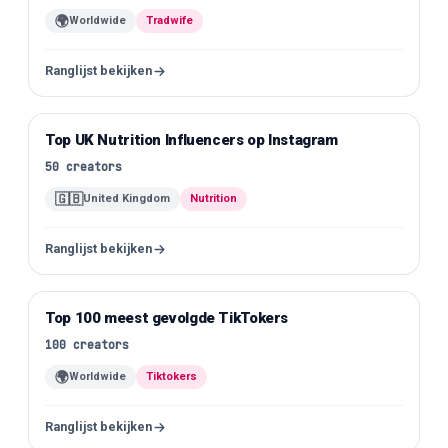
🌍
Worldwide
Tradwife
Ranglijst bekijken
Top UK Nutrition Influencers op Instagram
Instagram
50
creators
🇬🇧
United Kingdom
Nutrition
Ranglijst bekijken
Top 100 meest gevolgde TikTokers
TikTok
100
creators
🌍
Worldwide
Tiktokers
Ranglijst bekijken