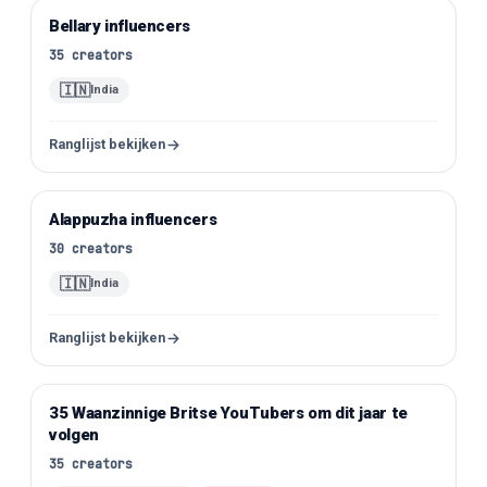
Bellary influencers
Instagram
35
creators
🇮🇳
India
Ranglijst bekijken
Alappuzha influencers
Instagram
30
creators
🇮🇳
India
Ranglijst bekijken
35 Waanzinnige Britse YouTubers om dit jaar te
YouTube
volgen
35
creators