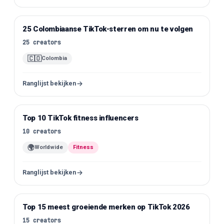
25 Colombiaanse TikTok-sterren om nu te volgen
TikTok
25
creators
🇨🇴
Colombia
Ranglijst bekijken
Top 10 TikTok fitness influencers
TikTok
10
creators
🌍
Worldwide
Fitness
Ranglijst bekijken
Top 15 meest groeiende merken op TikTok 2026
TikTok
15
creators