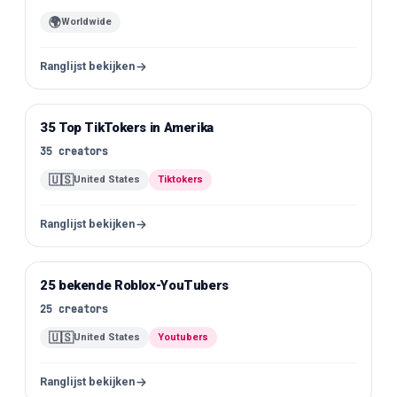
🌍
Worldwide
Ranglijst bekijken
35 Top TikTokers in Amerika
TikTok
35
creators
🇺🇸
United States
Tiktokers
Ranglijst bekijken
25 bekende Roblox-YouTubers
YouTube
25
creators
🇺🇸
United States
Youtubers
Ranglijst bekijken