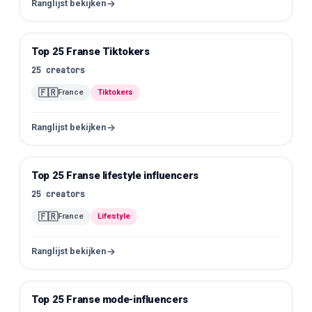
Ranglijst bekijken
Top 25 Franse Tiktokers
TikTok
25
creators
🇫🇷
France
Tiktokers
Ranglijst bekijken
Top 25 Franse lifestyle influencers
Instagram
25
creators
🇫🇷
France
Lifestyle
Ranglijst bekijken
Top 25 Franse mode-influencers
Instagram