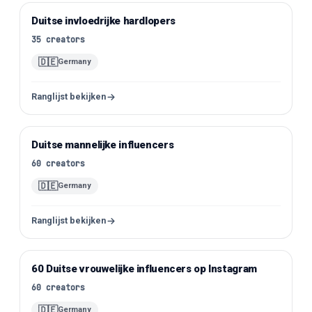
Duitse invloedrijke hardlopers
Instagram
35
creators
🇩🇪
Germany
Ranglijst bekijken
Duitse mannelijke influencers
Instagram
60
creators
🇩🇪
Germany
Ranglijst bekijken
60 Duitse vrouwelijke influencers op Instagram
Instagram
60
creators
🇩🇪
Germany