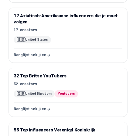
17 Aziatisch-Amerikaanse influencers die je moet
Instagram
volgen
17
creators
🇺🇸
United States
Ranglijst bekijken
32 Top Britse YouTubers
YouTube
32
creators
🇬🇧
United Kingdom
Youtubers
Ranglijst bekijken
55 Top influencers Verenigd Koninkrijk
YouTube