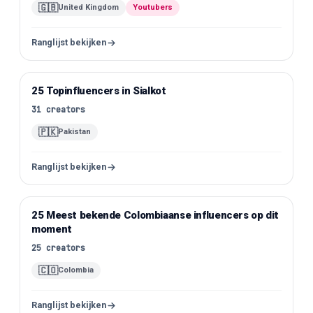
🇬🇧
United Kingdom
Youtubers
Ranglijst bekijken
25 Topinfluencers in Sialkot
Instagram
31
creators
🇵🇰
Pakistan
Ranglijst bekijken
25 Meest bekende Colombiaanse influencers op dit
Instagram
moment
25
creators
🇨🇴
Colombia
Ranglijst bekijken