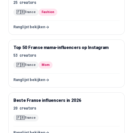
25
creators
🇫🇷
France
Fashion
Ranglijst bekijken
Top 50 Franse mama-influencers op Instagram
Instagram
53
creators
🇫🇷
France
Mom
Ranglijst bekijken
Beste Franse influencers in 2026
Instagram
20
creators
🇫🇷
France
Ranglijst bekijken