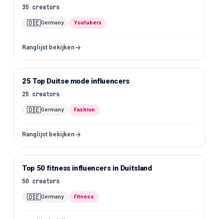
35
creators
🇩🇪
Germany
Youtubers
Ranglijst bekijken
25 Top Duitse mode influencers
Instagram
25
creators
🇩🇪
Germany
Fashion
Ranglijst bekijken
Top 50 fitness influencers in Duitsland
Instagram
50
creators
🇩🇪
Germany
Fitness