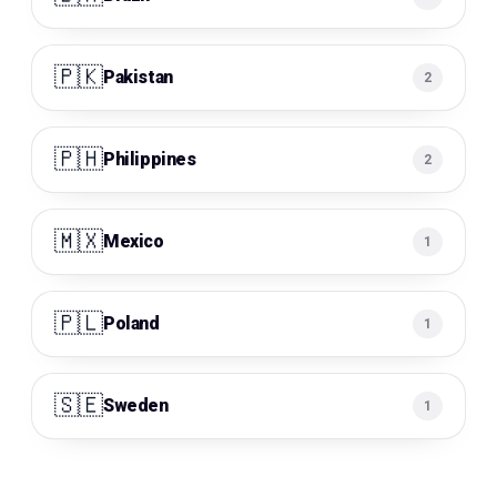
🇵🇰
Pakistan
2
🇵🇭
Philippines
2
🇲🇽
Mexico
1
🇵🇱
Poland
1
🇸🇪
Sweden
1