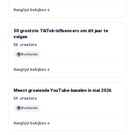
Ranglijst bekijken
50 grootste TikTok-influencers om dit jaar te
TikTok
volgen
50
creators
🌍
Worldwide
Ranglijst bekijken
Meest groeiende YouTube-kanalen in mei 2026
YouTube
59
creators
🌍
Worldwide
Ranglijst bekijken