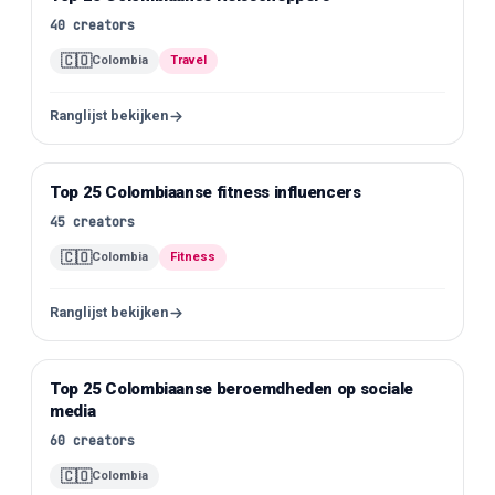
40
creators
🇨🇴
Colombia
Travel
Ranglijst bekijken
Top 25 Colombiaanse fitness influencers
Instagram
45
creators
🇨🇴
Colombia
Fitness
Ranglijst bekijken
Top 25 Colombiaanse beroemdheden op sociale
Instagram
media
60
creators
🇨🇴
Colombia