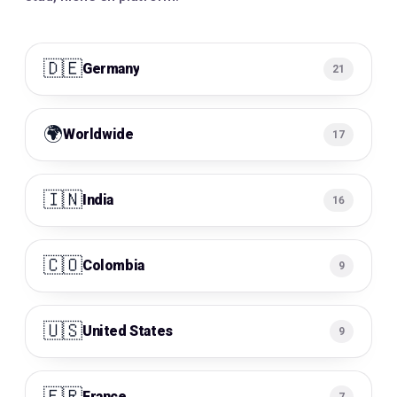
🇩🇪
Germany
21
🌍
Worldwide
17
🇮🇳
India
16
🇨🇴
Colombia
9
🇺🇸
United States
9
🇫🇷
France