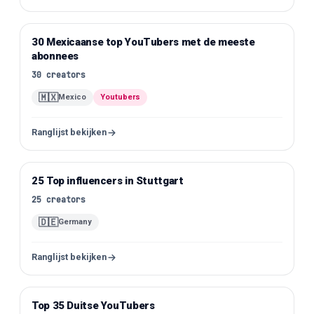
30 Mexicaanse top YouTubers met de meeste
YouTube
abonnees
30
creators
🇲🇽
Mexico
Youtubers
Ranglijst bekijken
25 Top influencers in Stuttgart
Instagram
25
creators
🇩🇪
Germany
Ranglijst bekijken
Top 35 Duitse YouTubers
YouTube