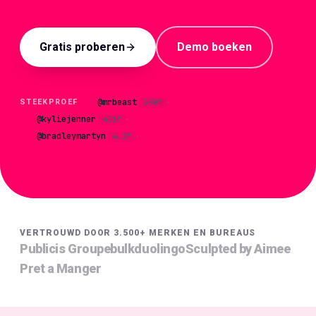
🇳🇱
NL
Gratis proberen
Demo boeken
@
mrbeast
398M
AQS
94
STEEKPROEF
·
·
@
kyliejenner
401M
AQS
88
·
·
@
bradleymartyn
4.2M
AQS
91
·
·
VERTROUWD DOOR 3.500+ MERKEN EN BUREAUS
Publicis Groupe
bulk
duolingo
Sculpted by Aimee
Pret a Manger