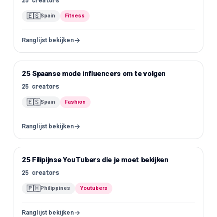
25
creators
🇪🇸
Spain
Fitness
Ranglijst bekijken
25 Spaanse mode influencers om te volgen
Instagram
25
creators
🇪🇸
Spain
Fashion
Ranglijst bekijken
25 Filipijnse YouTubers die je moet bekijken
YouTube
25
creators
🇵🇭
Philippines
Youtubers
Ranglijst bekijken