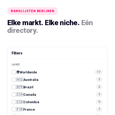
RANGLIJSTEN BEKIJKEN
Elke markt. Elke niche.
Eén
directory.
Filters
LAND
🌍
Worldwide
17
🇦🇺
Australia
3
🇧🇷
Brazil
2
🇨🇦
Canada
3
🇨🇴
Colombia
9
🇫🇷
France
7