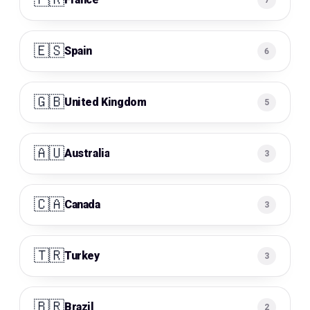
7
🇪🇸
Spain
6
🇬🇧
United Kingdom
5
🇦🇺
Australia
3
🇨🇦
Canada
3
🇹🇷
Turkey
3
🇧🇷
Brazil
2