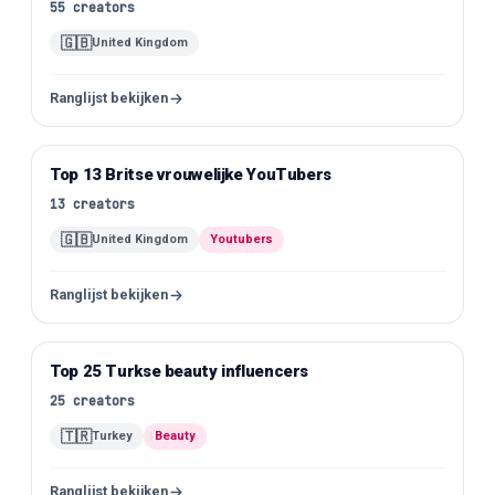
55
creators
🇬🇧
United Kingdom
Ranglijst bekijken
Top 13 Britse vrouwelijke YouTubers
YouTube
13
creators
🇬🇧
United Kingdom
Youtubers
Ranglijst bekijken
Top 25 Turkse beauty influencers
Instagram
25
creators
🇹🇷
Turkey
Beauty
Ranglijst bekijken