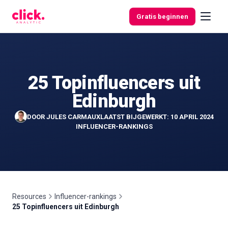
Skip to content
Gratis beginnen
25 Topinfluencers uit
Functies
Edinburgh
Gratis
DOOR
JULES CARMAUX
LAATST BIJGEWERKT: 10 APRIL 2024
tools
INFLUENCER-RANKINGS
Resources
Influencer-rankings
25 Topinfluencers uit Edinburgh