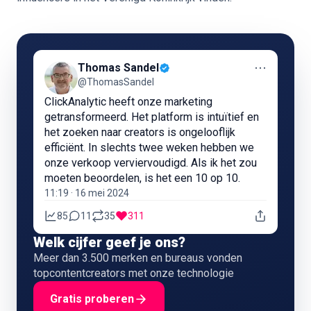
⋯
Thomas Sandel
@ThomasSandel
ClickAnalytic heeft onze marketing
getransformeerd. Het platform is intuïtief en
het zoeken naar creators is ongelooflijk
efficiënt. In slechts twee weken hebben we
onze verkoop verviervoudigd. Als ik het zou
moeten beoordelen, is het een 10 op 10.
11:19 · 16 mei 2024
85
11
35
311
Welk cijfer geef je ons?
Meer dan 3.500 merken en bureaus vonden
topcontentcreators met onze technologie
Gratis proberen