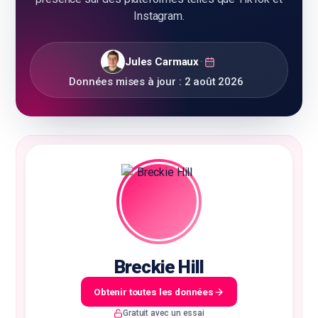
Instagram.
Jules Carmaux
·
🇫🇷
FR
Données mises à jour :
2 août 2026
Breckie Hill
Obtenir toutes les données
Gratuit avec un essai