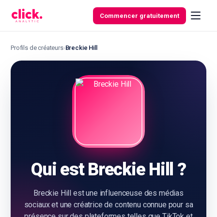
Skip to content
Commencer gratuitement
Profils de créateurs
›
Breckie Hill
Fonctionnalités
Outils
gratuits
Qui est Breckie Hill ?
Breckie Hill est une influenceuse des médias
sociaux et une créatrice de contenu connue pour sa
présence sur des plateformes telles que TikTok et