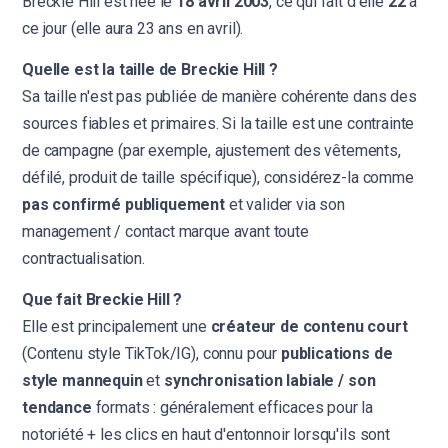
Breckie Hill est née le
18 avril 2003
, ce qui fait d'elle
22
à
ce jour (elle aura 23 ans en avril).
Quelle est la taille de Breckie Hill ?
Sa taille n'est pas publiée de manière cohérente dans des
sources fiables et primaires. Si la taille est une contrainte
de campagne (par exemple, ajustement des vêtements,
défilé, produit de taille spécifique), considérez-la comme
pas confirmé publiquement
et valider via son
management / contact marque avant toute
contractualisation.
Que fait Breckie Hill ?
Elle est principalement une
créateur de contenu court
(Contenu style TikTok/IG), connu pour
publications de
style mannequin
et
synchronisation labiale / son
tendance
formats : généralement efficaces pour la
notoriété + les clics en haut d'entonnoir lorsqu'ils sont