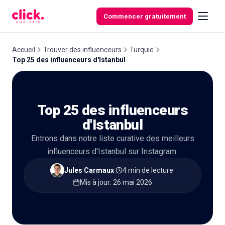
Skip to content
Commencer gratuitement
Accueil
Trouver des influenceurs
Turquie
Top 25 des influenceurs d'Istanbul
Fonctionnalités
Top 25 des influenceurs
Outils
gratuits
d'Istanbul
Entrons dans notre liste curative des meilleurs
influenceurs d'Istanbul sur Instagram.
Jules Carmaux
·
4 min de lecture
·
Mis à jour
:
26 mai 2026