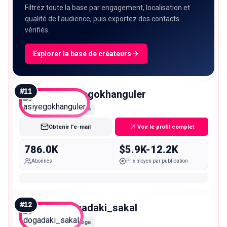
Filtrez toute la base par engagement, localisation et
qualité de l’audience, puis exportez des contacts
vérifiés.
Explorer la base de créateurs
#
11
asiyegokhanguler
Mega
Obtenir l'e-mail
Voir le profil complet
786.0K
$5.9K-12.2K
Abonnés
Prix moyen par publication
#
12
dogadaki_sakal
Mega