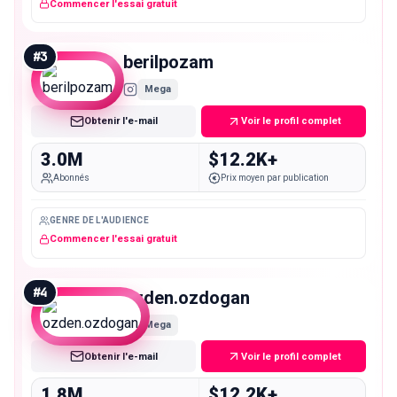
Commencer l'essai gratuit
#
3
berilpozam
Mega
Obtenir l'e-mail
Voir le profil complet
3.0M
$12.2K+
Abonnés
Prix moyen par publication
GENRE DE L'AUDIENCE
Commencer l'essai gratuit
#
4
ozden.ozdogan
Mega
Obtenir l'e-mail
Voir le profil complet
1.8M
$12.2K+