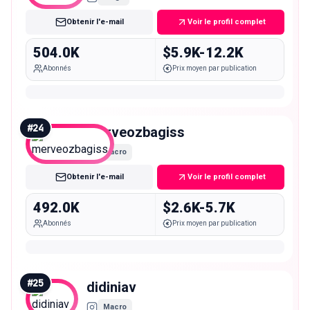
Obtenir l'e-mail
Voir le profil complet
504.0K
$5.9K-12.2K
Abonnés
Prix moyen par publication
#
24
merveozbagiss
Macro
Obtenir l'e-mail
Voir le profil complet
492.0K
$2.6K-5.7K
Abonnés
Prix moyen par publication
#
25
didiniav
Macro