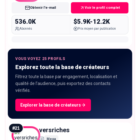
Obtenir l'e-mail
Voir le profil complet
536.0K
$5.9K-12.2K
Abonnés
Prix moyen par publication
VOUS VOYEZ 25 PROFILS
Explorez toute la base de créateurs
Filtrez toute la base par engagement, localisation et
qualité de l’audience, puis exportez des contacts
vérifiés.
Explorer la base de créateurs
#
21
versriches
Mega