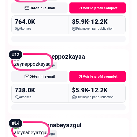
Obtenir l'e-mail
Voir le profil complet
764.0K
$5.9K-12.2K
Abonnés
Prix moyen par publication
#
13
zeyneppozkayaa
Mega
Obtenir l'e-mail
Voir le profil complet
738.0K
$5.9K-12.2K
Abonnés
Prix moyen par publication
#
14
aleynabeyazgul
Mega