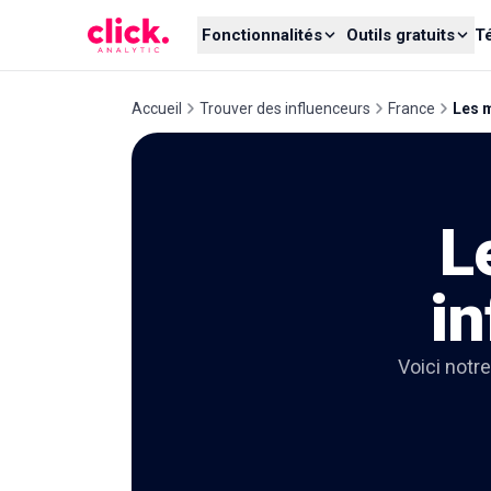
Skip to content
Fonctionnalités
Outils gratuits
T
Accueil
Trouver des influenceurs
France
Les m
L
in
Voici notr