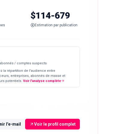
$114-679
nes
Estimation par publication
 abonnés / comptes suspects
z la répartition de l'audience entre
ceurs, entreprises, abonnés de masse et
rs potentiels.
Voir l'analyse complète
ir l'e-mail
Voir le profil complet