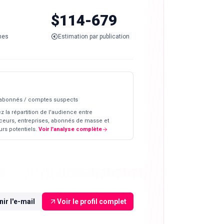
$114-679
nes
Estimation par publication
 abonnés / comptes suspects
z la répartition de l'audience entre
ceurs, entreprises, abonnés de masse et
rs potentiels.
Voir l'analyse complète
ir l'e-mail
Voir le profil complet