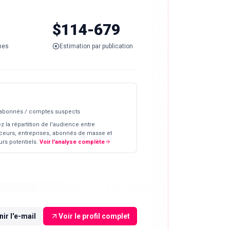
$114-679
nes
Estimation par publication
 abonnés / comptes suspects
z la répartition de l'audience entre
ceurs, entreprises, abonnés de masse et
rs potentiels.
Voir l'analyse complète
ir l'e-mail
Voir le profil complet