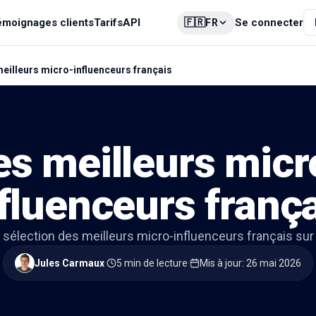
🇫🇷
émoignages clients
Tarifs
API
Se connecter
FR
eilleurs micro-influenceurs français
es meilleurs micr
fluenceurs franç
e sélection des meilleurs micro-influenceurs français sur
Jules Carmaux
·
5 min de lecture
·
Mis à jour
:
26 mai 2026