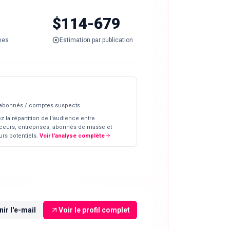
$114-679
nes
Estimation par publication
 abonnés / comptes suspects
z la répartition de l'audience entre
ceurs, entreprises, abonnés de masse et
rs potentiels.
Voir l'analyse complète
ir l'e-mail
Voir le profil complet