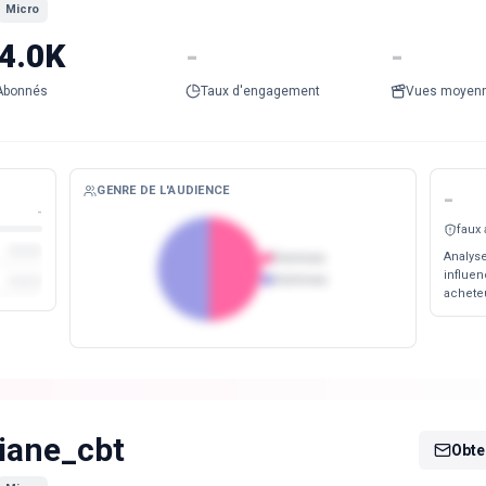
Micro
4.0K
-
-
Abonnés
Taux d'engagement
Vues moyen
GENRE DE L'AUDIENCE
-
-
faux
Analyse
Femmes
influen
Hommes
acheteu
iane_cbt
Obten