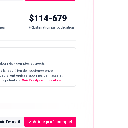
$114-679
nes
Estimation par publication
 abonnés / comptes suspects
z la répartition de l'audience entre
ceurs, entreprises, abonnés de masse et
rs potentiels.
Voir l'analyse complète
ir l'e-mail
Voir le profil complet