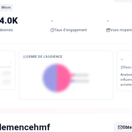
Micro
4.0K
-
-
Abonnés
Taux d'engagement
Vues moyen
GENRE DE L'AUDIENCE
-
-
faux
Analyse
Femmes
influen
Hommes
acheteu
lemencehmf
Obten