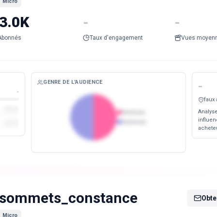
Micro
3.0K
-
-
Abonnés
Taux d'engagement
Vues moyen
GENRE DE L'AUDIENCE
-
-
faux
Analyse
Femmes
influen
Hommes
acheteu
sommets_constance
Obten
Micro