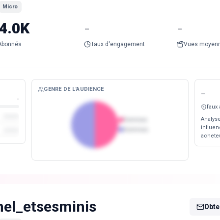
Micro
4.0K
-
-
Abonnés
Taux d'engagement
Vues moyen
GENRE DE L'AUDIENCE
-
-
faux
Analyse
Femmes
influen
Hommes
acheteu
el_etsesminis
Obten