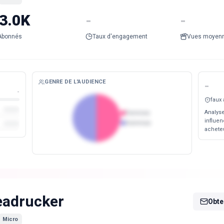
3.0K
-
-
Abonnés
Taux d'engagement
Vues moyen
GENRE DE L'AUDIENCE
-
-
faux
Analyse
Femmes
influen
Hommes
acheteu
eadrucker
Obten
Micro