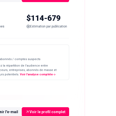
$114-679
nes
Estimation par publication
 abonnés / comptes suspects
z la répartition de l'audience entre
ceurs, entreprises, abonnés de masse et
rs potentiels.
Voir l'analyse complète
ir l'e-mail
Voir le profil complet