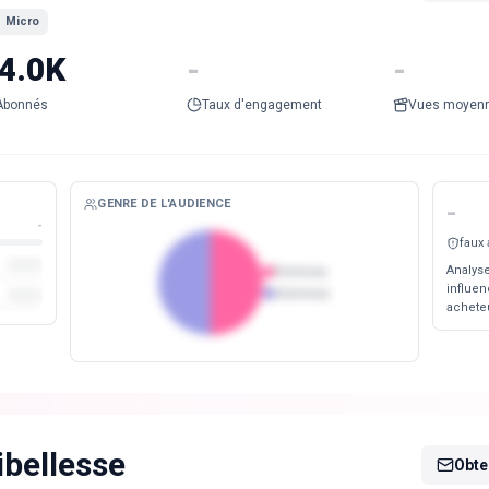
Micro
4.0K
-
-
Abonnés
Taux d'engagement
Vues moyen
GENRE DE L'AUDIENCE
-
-
faux
Analyse
Femmes
influen
Hommes
acheteu
ibellesse
Obten