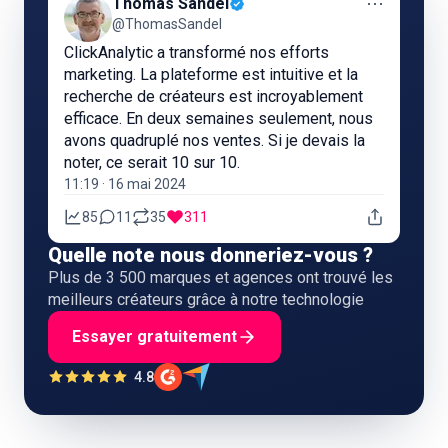
⋯
Thomas Sandel
@ThomasSandel
ClickAnalytic a transformé nos efforts
marketing. La plateforme est intuitive et la
recherche de créateurs est incroyablement
efficace. En deux semaines seulement, nous
avons quadruplé nos ventes. Si je devais la
noter, ce serait 10 sur 10.
11:19 · 16 mai 2024
85
11
35
311
Quelle note nous donneriez-vous ?
Plus de 3 500 marques et agences ont trouvé les
meilleurs créateurs grâce à notre technologie
Essayer gratuitement
4.8