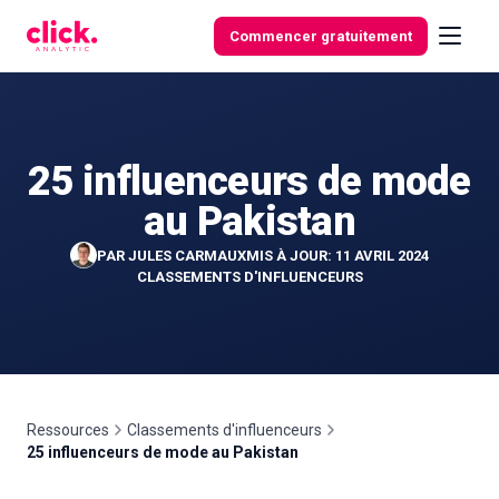
Aller au contenu
Commencer gratuitement
25 influenceurs de mode
Fonctionnalités
au Pakistan
Outils
PAR
JULES CARMAUX
MIS À JOUR: 11 AVRIL 2024
gratuits
CLASSEMENTS D'INFLUENCEURS
Ressources
Classements d'influenceurs
25 influenceurs de mode au Pakistan