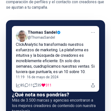
comparación de perfiles y el contacto con creadores que
se ajustan a tu campaña.
⋯
Thomas Sandel
@ThomasSandel
ClickAnalytic ha transformado nuestros
esfuerzos de marketing. La plataforma es
intuitiva y la búsqueda de creadores es
increíblemente eficiente. En solo dos
semanas, cuadruplicamos nuestras ventas. Si
tuviera que puntuarla, es un 10 sobre 10.
11:19 · 16 de mayo de 2024
85
11
35
311
¿Qué nota nos pondrías?
Más de 3.500 marcas y agencias encontraron a
los mejores creadores de contenido con nuestra