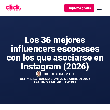
Skip to content
Empieza gratis
Los 36 mejores
Funcionalidades
influencers escoceses
Herramientas
con los que asociarse en
gratuitas
Instagram (2026)
POR
JULES CARMAUX
ÚLTIMA ACTUALIZACIÓN: 22 DE ABRIL DE 2026
RANKINGS DE INFLUENCERS