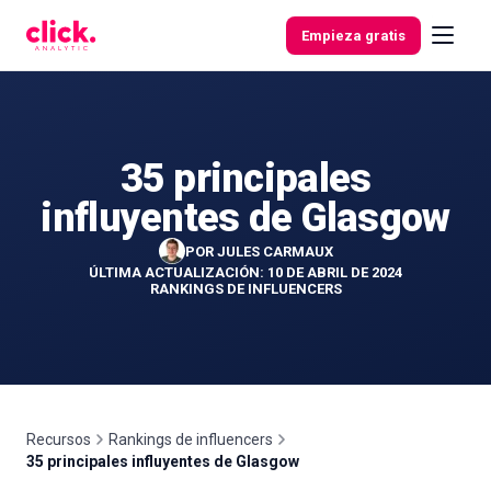
Ir al contenido
Empieza gratis
35 principales
Funcionalidades
influyentes de Glasgow
Herramientas
POR
JULES CARMAUX
gratuitas
ÚLTIMA ACTUALIZACIÓN: 10 DE ABRIL DE 2024
RANKINGS DE INFLUENCERS
Recursos
Rankings de influencers
35 principales influyentes de Glasgow