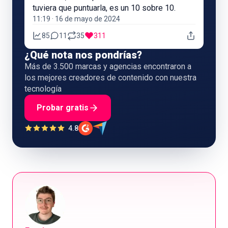
tuviera que puntuarla, es un 10 sobre 10.
11:19 · 16 de mayo de 2024
85
11
35
311
¿Qué nota nos pondrías?
Más de 3.500 marcas y agencias encontraron a
los mejores creadores de contenido con nuestra
tecnología
Probar gratis
4.8